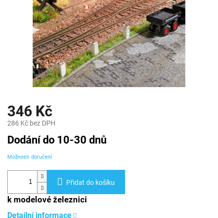
346 Kč
286 Kč bez DPH
Měrná
Dodání do 10-30 dnů
cena:
Možnosti doručení
Přidat do košíku
k modelové železnici
Detailní informace