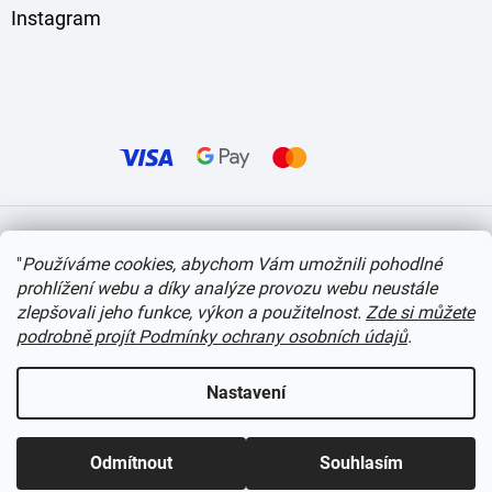
Instagram
Vytvořil Shoptet
"
Používáme cookies, abychom Vám umožnili pohodlné
prohlížení webu a díky analýze provozu webu neustále
Copyright 2026
itvlaky.cz
. Všechna práva vyhrazena.
Upravit nastavení cookies
zlepšovali jeho funkce, výkon a použitelnost.
Zde si můžete
podrobně projít Podmínky ochrany osobních údajů
.
Nastavení
Odmítnout
Souhlasím