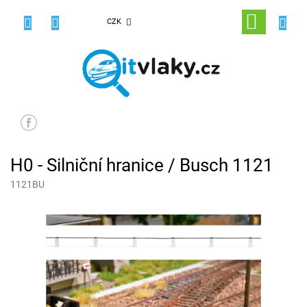
Přejít
na
NÁKUPNÍ
CZK
obsah
KOŠÍK
H0 - Silniční hranice / Busch 1121
1121BU