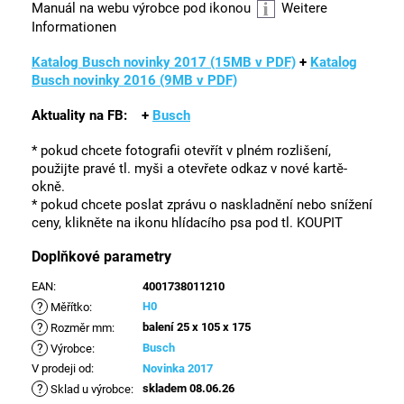
Manuál na webu výrobce pod ikonou
Weitere
Informationen
Katalog Busch novinky 2017 (15MB v PDF)
+
Katalog
Busch novinky 2016 (9MB v PDF)
Aktuality na FB:
+
Busch
* pokud chcete fotografii otevřít v plném rozlišení,
použijte pravé tl. myši a otevřete odkaz v nové kartě-
okně.
* pokud chcete poslat zprávu o naskladnění nebo snížení
ceny, klikněte na ikonu hlídacího psa pod tl. KOUPIT
Doplňkové parametry
EAN
:
4001738011210
?
H0
Měřítko
:
?
balení 25 x 105 x 175
Rozměr mm
:
?
Busch
Výrobce
:
V prodeji od
:
Novinka 2017
?
skladem 08.06.26
Sklad u výrobce
: