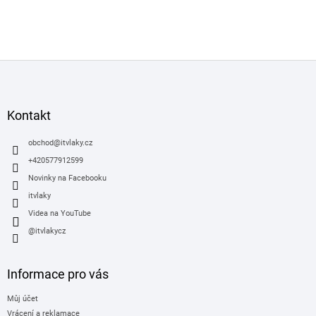
Z
á
p
a
Kontakt
t
í
obchod
@
itvlaky.cz
+420577912599
Novinky na Facebooku
itvlaky
Videa na YouTube
@itvlakycz
Informace pro vás
Můj účet
Vrácení a reklamace