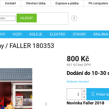
Kontakt
Otevírací doba
Doprava a platba
PK computers -
HLEDAT
IVY
VOZY
KOLEJE
ELEKTRO
STAVBY
KRAJINA
ny / FALLER 180353
800 Kč
661 Kč bez DPH
Měrná
Dodání do 10-30 
cena:
Možnosti doručení
Přidat d
Novinka Faller 2018