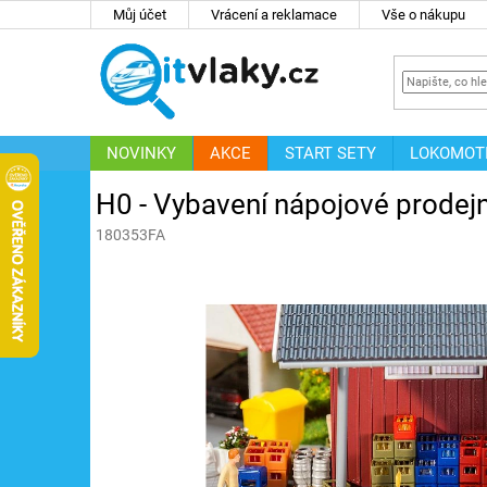
Přejít
Můj účet
Vrácení a reklamace
Vše o nákupu
na
obsah
NOVINKY
AKCE
START SETY
LOKOMOT
IT
ZNAČKY
H0 - Vybavení nápojové prodej
180353FA