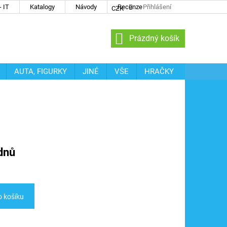
 IT
Katalogy
Návody
Recenze
Přihlášení
CZK
NÁKUPNÍ
Prázdný košík
KOŠÍK
AUTA, FIGURKY
JINÉ
VŠE
HRAČKY
dnů
o košíku