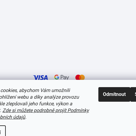
cookies, abychom Vám umožnili
Odmítnout
ohlížení webu a díky analýze provozu
í cookies
e zlepšovali jeho funkce, výkon a
t.
Zde si můžete podrobně projít Podmínky
bních údajů
.
í