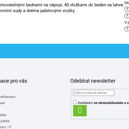
E
ohovatelnými bednami na nápoje, 40 vložkami do beden na lahve,
?
 pivními sudy a dvěma paletovými vozíky.
?
V 
?
mace pro vás
Odebírat newsletter
 reklamace
upu
Souhlasím
se shromažďováním
a z
PŘIHLÁSIT
 doba
SE
 platba
ers - IT