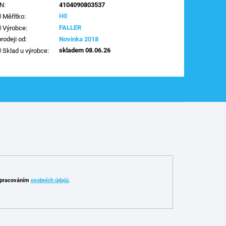
AN
:
4104090803537
H0
Měřítko
:
FALLER
Výrobce
:
prodeji od
:
Novinka 2018
skladem 08.06.26
Sklad u výrobce
:
pracováním
osobních údajů
.