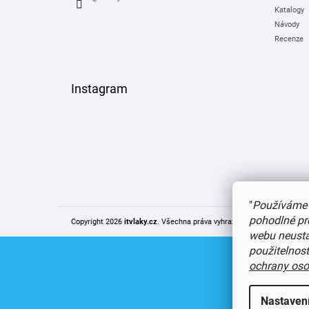
Katalogy
Návody
Recenze
Instagram
"
Používáme 
pohodlné pr
Copyright 2026
itvlaky.cz
. Všechna práva vyhrazena.
Upravit nastaven
webu neustál
použitelnos
ochrany oso
Nastaven