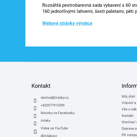
Rozsáhlá pestrobarevná sada vybavení s 60 st
160 jednotlivými lahvemi, šesti paletami, pěti
Webové stránky výrobce
Z
á
p
a
Kontakt
Infor
t
Můj účet
í
obchod
@
itvlaky.cz
Vrácení a
+420577912599
Vše o nák
Novinky na Facebooku
Kontakt
itvlaky
Otevírací
Videa na YouTube
Doprava a
PK comput
@itvlakycz