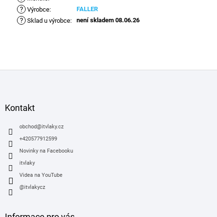
?
FALLER
Výrobce
:
?
není skladem 08.06.26
Sklad u výrobce
:
Z
á
p
a
Kontakt
t
í
obchod
@
itvlaky.cz
+420577912599
Novinky na Facebooku
itvlaky
Videa na YouTube
@itvlakycz
Informace pro vás