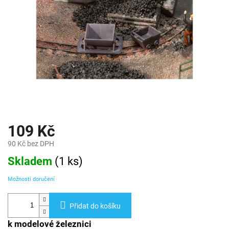
109 Kč
90 Kč bez DPH
Měrná
Skladem
(
1 ks
)
cena:
Možnosti doručení
Přidat do košíku
k modelové železnici