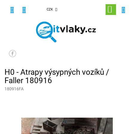
Přejít
na
NÁKUPNÍ
CZK
obsah
KOŠÍK
H0 - Atrapy výsypných vozíků /
Faller 180916
180916FA