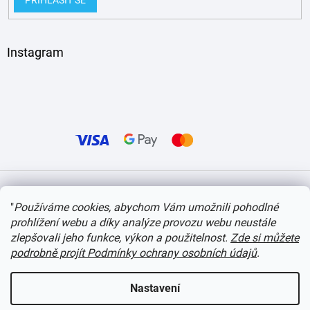
PŘIHLÁSIT SE
Instagram
Vytvořil Shoptet
"
Používáme cookies, abychom Vám umožnili pohodlné
prohlížení webu a díky analýze provozu webu neustále
Copyright 2026
itvlaky.cz
. Všechna práva vyhrazena.
Upravit nastavení cookies
zlepšovali jeho funkce, výkon a použitelnost.
Zde si můžete
podrobně projít Podmínky ochrany osobních údajů
.
Nastavení