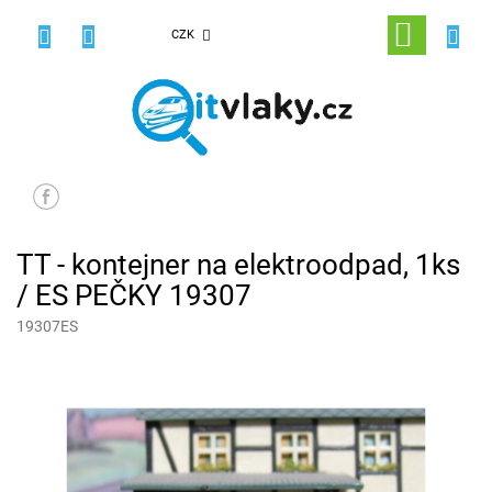
Přejít
na
NÁKUPNÍ
CZK
obsah
KOŠÍK
TT - kontejner na elektroodpad, 1ks
/ ES PEČKY 19307
19307ES