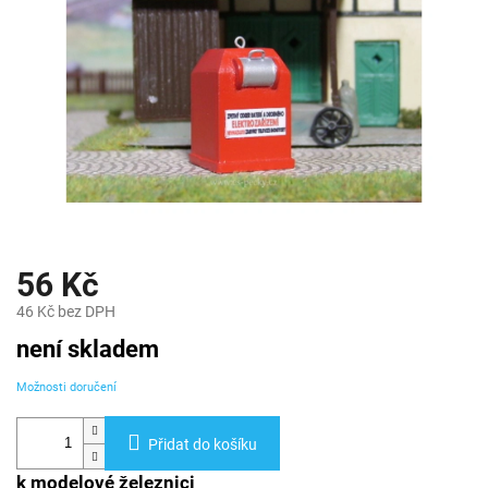
56 Kč
46 Kč bez DPH
Měrná
není skladem
cena:
Možnosti doručení
Přidat do košíku
k modelové železnici