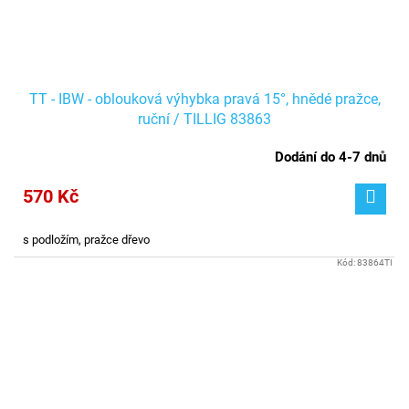
TT - IBW - oblouková výhybka pravá 15°, hnědé pražce,
ruční / TILLIG 83863
Dodání do 4-7 dnů
570 Kč
s podložím, pražce dřevo
Kód:
83864TI