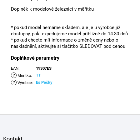
Doplněk k modelové železnici v měřítku
* pokud model nemáme skladem, ale je u výrobce již
dostupný, pak expedujeme model přibližně do 14-30 dnů.
* pokud chcete mít informace o změně ceny nebo o
naskladnění, aktivujte si tlačítko SLEDOVAT pod cenou
Doplňkové parametry
EAN
:
19307ES
?
TT
Měřítko
:
?
Es Pečky
Výrobce
:
Z
á
p
a
Kontakt