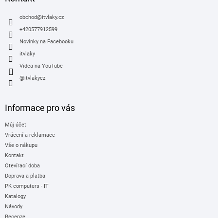
t
í
obchod
@
itvlaky.cz
+420577912599
Novinky na Facebooku
itvlaky
Videa na YouTube
@itvlakycz
Informace pro vás
Můj účet
Vrácení a reklamace
Vše o nákupu
Kontakt
Otevírací doba
Doprava a platba
PK computers - IT
Katalogy
Návody
Recenze