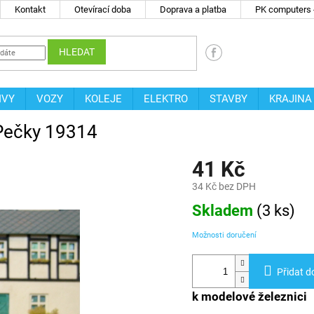
Kontakt
Otevírací doba
Doprava a platba
PK computers -
HLEDAT
IVY
VOZY
KOLEJE
ELEKTRO
STAVBY
KRAJINA
s Pečky 19314
41 Kč
34 Kč bez DPH
Měrná
Skladem
(
3 ks
)
cena:
Možnosti doručení
Přidat d
k modelové železnici