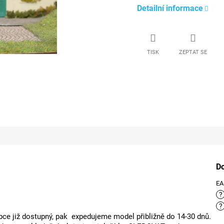
Detailní informace
TISK
ZEPTAT SE
D
E
?
?
ce již dostupný, pak expedujeme model přibližně do 14-30 dnů.