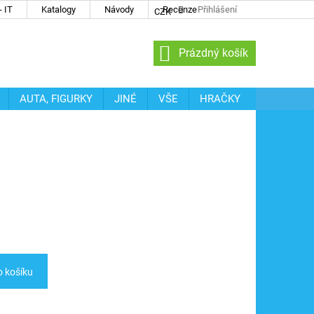
 IT
Katalogy
Návody
Recenze
Přihlášení
CZK
NÁKUPNÍ
Prázdný košík
KOŠÍK
AUTA, FIGURKY
JINÉ
VŠE
HRAČKY
o košíku