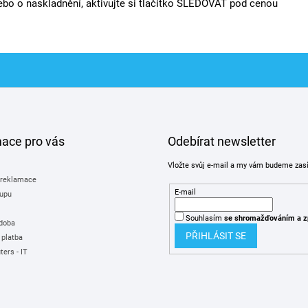
bo o naskladnění, aktivujte si tlačítko SLEDOVAT pod cenou
mace pro vás
Odebírat newsletter
Vložte svůj e-mail a my vám budeme zas
 reklamace
E-mail
upu
Souhlasím
se shromažďováním
a z
 doba
PŘIHLÁSIT SE
 platba
ers - IT