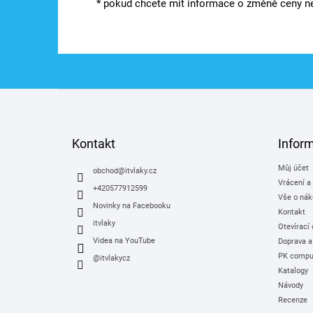
* pokud chcete mít informace o změně ceny ne
Z
á
p
a
Kontakt
Infor
t
Můj účet
í
obchod
@
itvlaky.cz
Vrácení a
+420577912599
Vše o nák
Novinky na Facebooku
Kontakt
itvlaky
Otevírací
Videa na YouTube
Doprava a
PK comput
@itvlakycz
Katalogy
Návody
Recenze