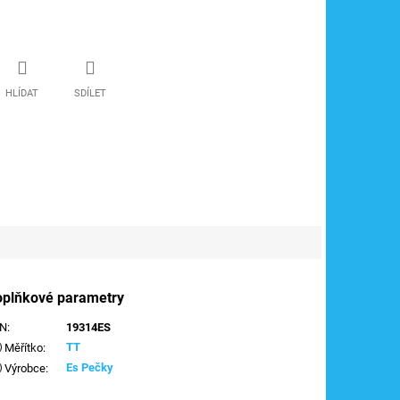
HLÍDAT
SDÍLET
oplňkové parametry
AN
:
19314ES
TT
Měřítko
:
Es Pečky
Výrobce
: