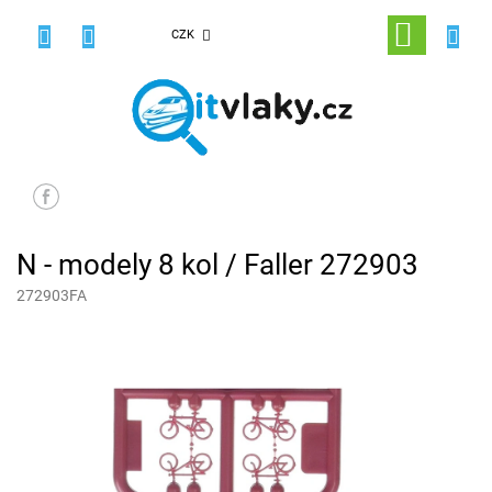
Přejít
na
NÁKUPNÍ
CZK
obsah
KOŠÍK
N - modely 8 kol / Faller 272903
272903FA