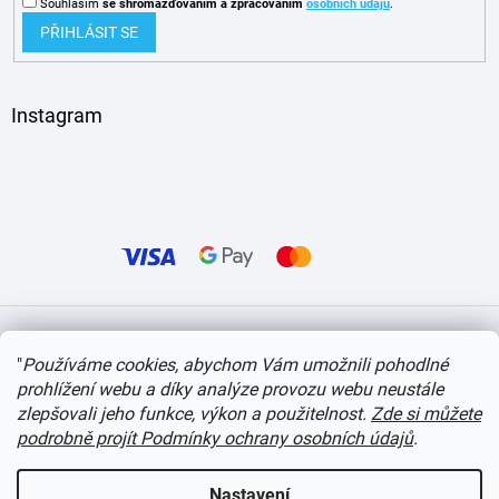
Souhlasím
se shromažďováním
a zpracováním
osobních údajů
.
PŘIHLÁSIT SE
Instagram
Vytvořil Shoptet
"
Používáme cookies, abychom Vám umožnili pohodlné
prohlížení webu a díky analýze provozu webu neustále
Copyright 2026
itvlaky.cz
. Všechna práva vyhrazena.
Upravit nastavení cookies
zlepšovali jeho funkce, výkon a použitelnost.
Zde si můžete
podrobně projít Podmínky ochrany osobních údajů
.
Nastavení