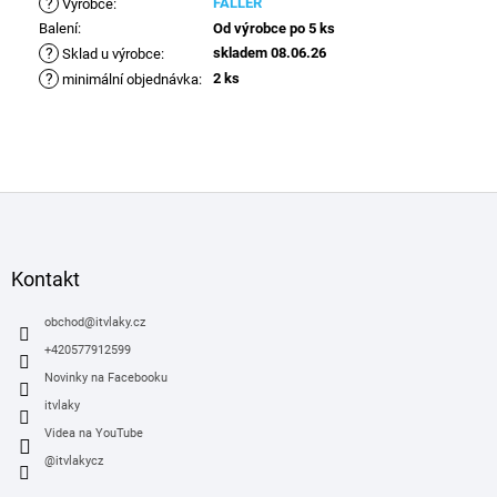
?
FALLER
Výrobce
:
Balení
:
Od výrobce po 5 ks
?
skladem 08.06.26
Sklad u výrobce
:
?
2 ks
minimální objednávka
:
Z
á
p
a
Kontakt
t
í
obchod
@
itvlaky.cz
+420577912599
Novinky na Facebooku
itvlaky
Videa na YouTube
@itvlakycz