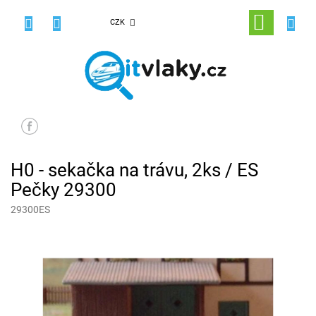
Přejít
na
NÁKUPNÍ
CZK
obsah
KOŠÍK
H0 - sekačka na trávu, 2ks / ES
Pečky 29300
29300ES