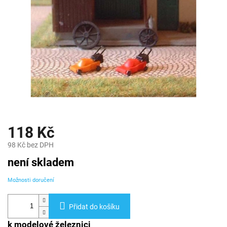
118 Kč
98 Kč bez DPH
Měrná
není skladem
cena:
Možnosti doručení
Přidat do košíku
k modelové železnici