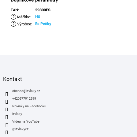
EAN
:
29300ES
?
H0
Měřítko
:
?
Es Pečky
Výrobce
:
Z
á
p
a
Kontakt
t
í
obchod
@
itvlaky.cz
+420577912599
Novinky na Facebooku
itvlaky
Videa na YouTube
@itvlakycz