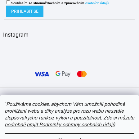
Souhlasím
se shromažďováním
a zpracováním
osobních údajů
.
PŘIHLÁSIT SE
Instagram
Vytvořil Shoptet
"
Používáme cookies, abychom Vám umožnili pohodlné
prohlížení webu a díky analýze provozu webu neustále
Copyright 2026
itvlaky.cz
. Všechna práva vyhrazena.
Upravit nastavení cookies
zlepšovali jeho funkce, výkon a použitelnost.
Zde si můžete
podrobně projít Podmínky ochrany osobních údajů
.