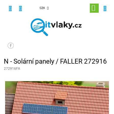
Přejít
na
NÁKUPNÍ
CZK
obsah
KOŠÍK
N - Solární panely / FALLER 272916
272916FA