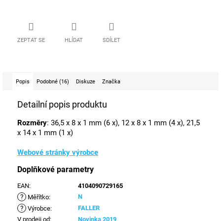
ZEPTAT SE
HLÍDAT
SDÍLET
Popis
Podobné (16)
Diskuze
Značka
Detailní popis produktu
Rozměry
: 36,5 x 8 x 1 mm (6 x), 12 x 8 x 1 mm (4 x), 21,5
x 14 x 1 mm (1 x)
Webové stránky výrobce
Doplňkové parametry
EAN
:
4104090729165
?
N
Měřítko
:
?
FALLER
Výrobce
:
V prodeji od
:
Novinka 2019