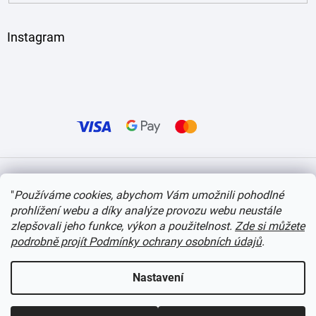
Instagram
Vytvořil Shoptet
"
Používáme cookies, abychom Vám umožnili pohodlné
prohlížení webu a díky analýze provozu webu neustále
Copyright 2026
itvlaky.cz
. Všechna práva vyhrazena.
Upravit nastavení cookies
zlepšovali jeho funkce, výkon a použitelnost.
Zde si můžete
podrobně projít Podmínky ochrany osobních údajů
.
Nastavení