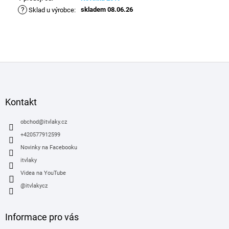
?
skladem 08.06.26
Sklad u výrobce
:
Z
á
p
a
Kontakt
t
í
obchod
@
itvlaky.cz
+420577912599
Novinky na Facebooku
itvlaky
Videa na YouTube
@itvlakycz
Informace pro vás