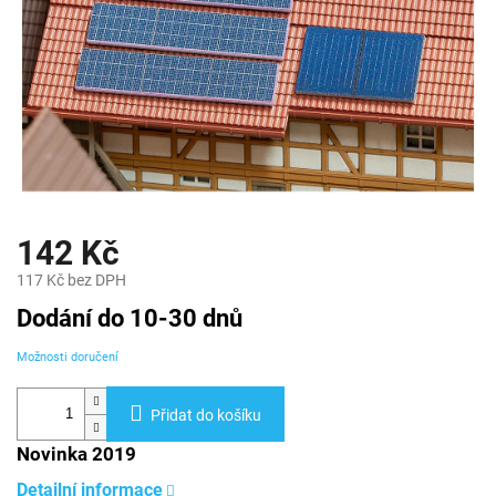
142 Kč
117 Kč bez DPH
Měrná
Dodání do 10-30 dnů
cena:
Možnosti doručení
Přidat do košíku
Novinka 2019
Detailní informace