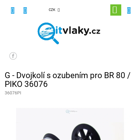
Přejít
na
NÁKUPNÍ
CZK
obsah
KOŠÍK
G - Dvojkolí s ozubením pro BR 80 /
PIKO 36076
36076PI