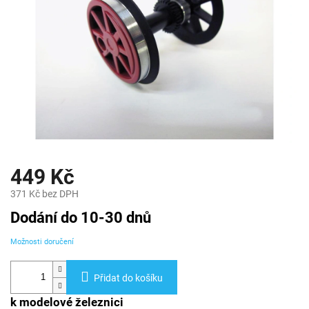
449 Kč
371 Kč bez DPH
Měrná
Dodání do 10-30 dnů
cena:
Možnosti doručení
Přidat do košíku
k modelové železnici