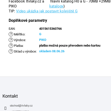
Facebook Itvlaky.cz a
hlavní katalog H0 a G - 70MB +29M
PIKO
katalogy
)
TIP:
Video ukázka jak postavit kolejiště G
Doplňkové parametry
EAN
:
4015615360766
?
G
Měřítko
:
?
PIKO
Výrobce
:
?
platba možná pouze převodem nebo kartou
Platba
:
?
skladem 08.06.26
Sklad u výrobce
:
Z
á
p
a
Kontakt
t
í
obchod
@
itvlaky.cz