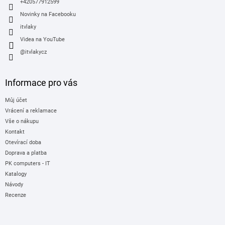
+420577912599
Novinky na Facebooku
itvlaky
Videa na YouTube
@itvlakycz
Informace pro vás
Můj účet
Vrácení a reklamace
Vše o nákupu
Kontakt
Otevírací doba
Doprava a platba
PK computers - IT
Katalogy
Návody
Recenze