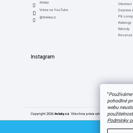
itvlaky
Otevírací
Videa na YouTube
Doprava a
PK compu
@itvlakycz
Katalogy
Návody
Recenze
Instagram
"
Používáme 
pohodlné pr
webu neustál
použitelnos
Copyright 2026
itvlaky.cz
. Všechna práva vyhrazena.
Upravit nast
Podmínky oc