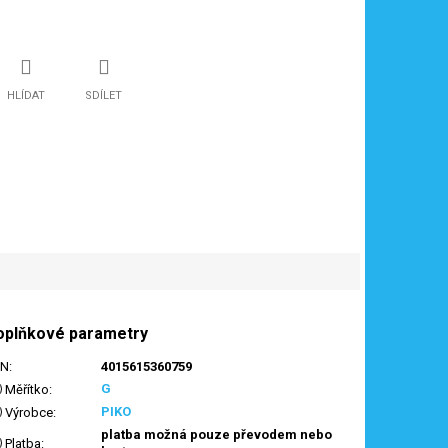
HLÍDAT
SDÍLET
oplňkové parametry
AN
:
4015615360759
G
Měřítko
:
PIKO
Výrobce
:
platba možná pouze převodem nebo
Platba
: