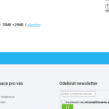
?
vý
G - 70MB +29MB (
všechny
mace pro vás
Odebírat newsletter
a reklamace
kupu
Souhlasím
se shromažďováním
a
PŘIHLÁSIT