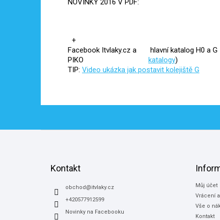
NOVINKY 2016 V PDF:
+
Facebook Itvlaky.cz a
hlavní katalog H0 a 
PIKO
katalogy
)
TIP:
Video ukázka jak postavit kolejiště G
Z
á
p
a
Kontakt
Infor
t
Můj účet
í
obchod
@
itvlaky.cz
Vrácení 
+420577912599
Vše o ná
Novinky na Facebooku
Kontakt