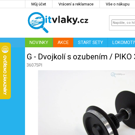
Přejít
Můj účet
Vrácení a reklamace
Vše o nákupu
na
obsah
NOVINKY
AKCE
START SETY
LOKOMOTI
IT
ZNAČKY
G - Dvojkolí s ozubením / PIKO
36075PI