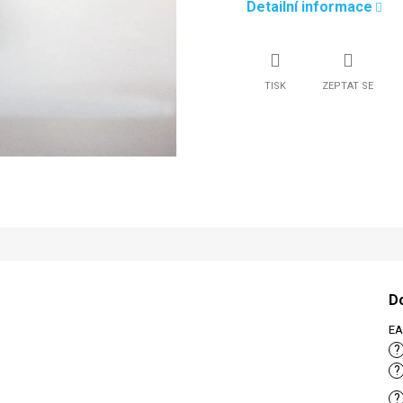
Detailní informace
TISK
ZEPTAT SE
D
E
?
?
?