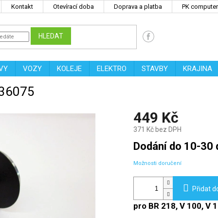
Kontakt
Otevírací doba
Doprava a platba
PK computers
HLEDAT
VY
VOZY
KOLEJE
ELEKTRO
STAVBY
KRAJINA
 36075
449 Kč
371 Kč bez DPH
Měrná
Dodání do 10-30 
cena:
Možnosti doručení
Přidat d
pro BR 218, V 100, V 