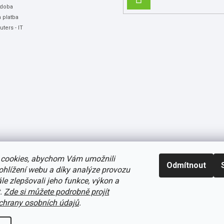
 doba
SE
 platba
ters - IT
cookies, abychom Vám umožnili
Odmítnout
ohlížení webu a díky analýze provozu
e zlepšovali jeho funkce, výkon a
t.
Zde si můžete podrobně projít
avení cookies
hrany osobních údajů
.