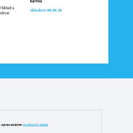
kartou
Sklad u
skladem 08.06.26
robce
:
 zpracováním
osobních údajů
.