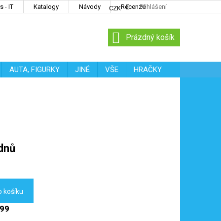
 - IT
Katalogy
Návody
Recenze
Přihlášení
CZK
NÁKUPNÍ
Prázdný košík
KOŠÍK
AUTA, FIGURKY
JINÉ
VŠE
HRAČKY
dnů
o košíku
199