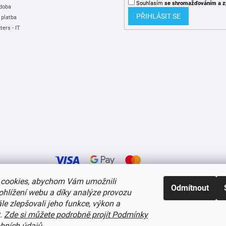
Souhlasím
se shromažďováním
a z
 doba
PŘIHLÁSIT SE
 platba
ers - IT
cookies, abychom Vám umožnili
Odmítnout
ohlížení webu a díky analýze provozu
í cookies
e zlepšovali jeho funkce, výkon a
t.
Zde si můžete podrobně projít Podmínky
bních údajů
.