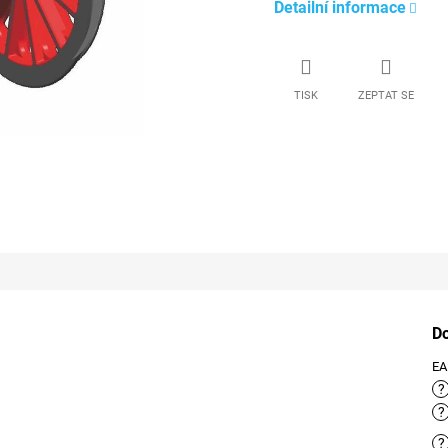
Detailní informace
TISK
ZEPTAT SE
D
E
?
?
?