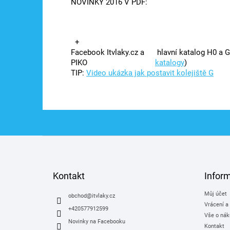
NOVINKY 2016 V PDF:
+
Facebook Itvlaky.cz a
hlavní katalog H0 a
PIKO
katalogy
)
TIP:
Video ukázka jak postavit kolejiště G
Z
á
p
a
Kontakt
Infor
t
Můj účet
í
obchod
@
itvlaky.cz
Vrácení a
+420577912599
Vše o nák
Novinky na Facebooku
Kontakt