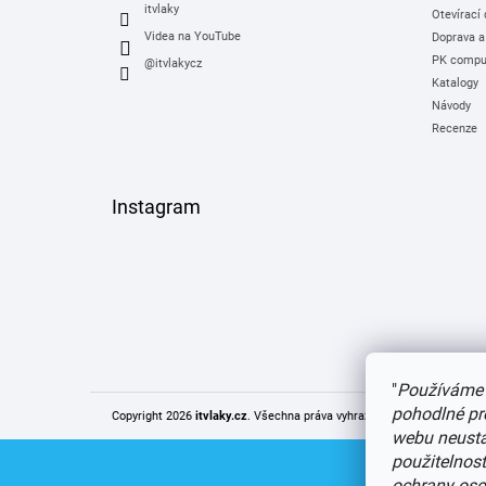
itvlaky
Otevírací
Videa na YouTube
Doprava a
PK comput
@itvlakycz
Katalogy
Návody
Recenze
Instagram
"
Používáme 
pohodlné pr
Copyright 2026
itvlaky.cz
. Všechna práva vyhrazena.
Upravit nastaven
webu neustál
použitelnos
ochrany oso