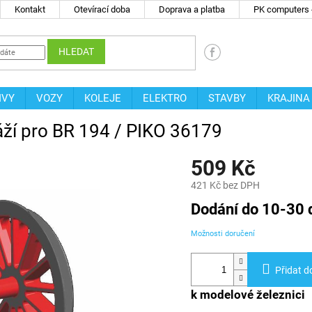
Kontakt
Otevírací doba
Doprava a platba
PK computers -
HLEDAT
IVY
VOZY
KOLEJE
ELEKTRO
STAVBY
KRAJINA
áží pro BR 194 / PIKO 36179
509 Kč
421 Kč bez DPH
Měrná
Dodání do 10-30 
cena:
Možnosti doručení
Přidat d
k modelové železnici