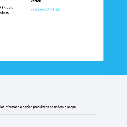
kartou
Sklad u
skladem 08.06.26
robce
:
ílat informace o nových produktech na našem e-shopu.