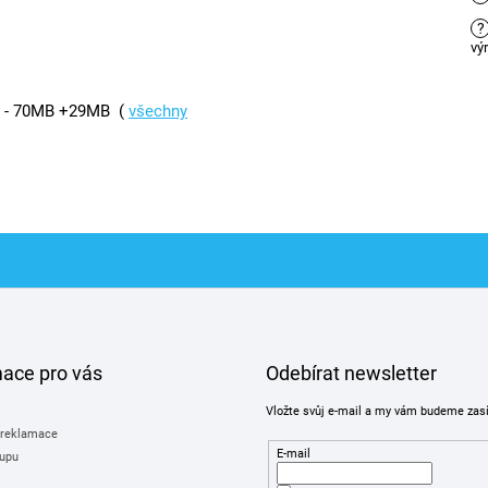
?
vý
 G - 70MB +29MB (
všechny
mace pro vás
Odebírat newsletter
Vložte svůj e-mail a my vám budeme zas
 reklamace
E-mail
upu