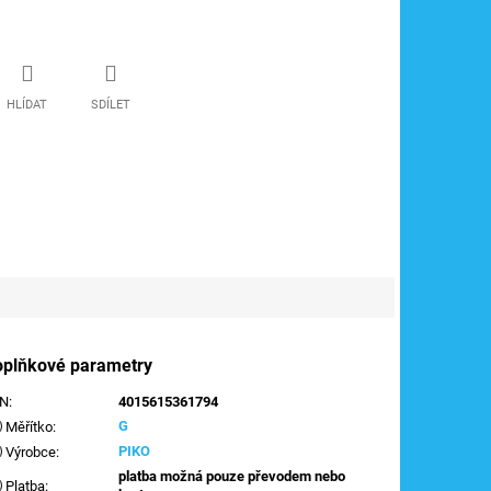
HLÍDAT
SDÍLET
oplňkové parametry
AN
:
4015615361794
G
Měřítko
:
PIKO
Výrobce
:
platba možná pouze převodem nebo
Platba
: