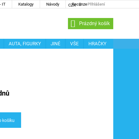
 IT
Katalogy
Návody
Recenze
Přihlášení
CZK
NÁKUPNÍ
Prázdný košík
KOŠÍK
AUTA, FIGURKY
JINÉ
VŠE
HRAČKY
dnů
o košíku