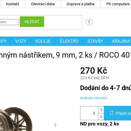
Kontakt
Otevírací doba
Doprava a platba
PK computers -
HLEDAT
IVY
VOZY
KOLEJE
ELEKTRO
STAVBY
KRAJINA
jemným nástřikem, 9 mm, 2 ks / ROCO 4
270 Kč
223 Kč bez DPH
Měrná
Dodání do 4-7 dn
cena:
Možnosti doručení
Přidat d
ND pro vozy, 2 ks