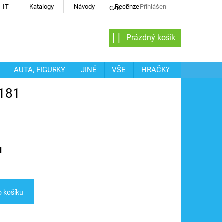
 IT
Katalogy
Návody
Recenze
Přihlášení
CZK
NÁKUPNÍ
Prázdný košík
KOŠÍK
AUTA, FIGURKY
JINÉ
VŠE
HRAČKY
0181
ů
o košíku