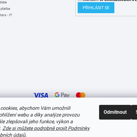
 doba
PŘIHLÁSIT SE
 platba
ers - IT
cookies, abychom Vám umožnili
Odmítnout
ohlížení webu a díky analýze provozu
í cookies
e zlepšovali jeho funkce, výkon a
t.
Zde si můžete podrobně projít Podmínky
bních údajů
.