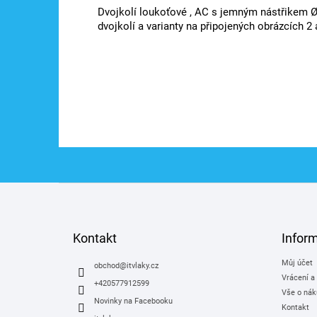
Dvojkolí loukoťové , AC s jemným nástřikem Ø
dvojkolí a varianty na připojených obrázcích 2 
Z
á
p
a
Kontakt
Infor
t
Můj účet
í
obchod
@
itvlaky.cz
Vrácení a
+420577912599
Vše o nák
Novinky na Facebooku
Kontakt