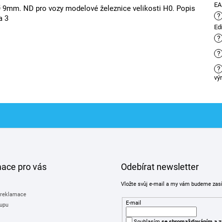
E
 9mm. ND pro vozy modelové železnice velikosti H0. Popis
?
a 3
Ed
?
?
?
vý
mace pro vás
Odebírat newsletter
Vložte svůj e-mail a my vám budeme zas
 reklamace
E-mail
upu
Souhlasím
se shromažďováním
a z