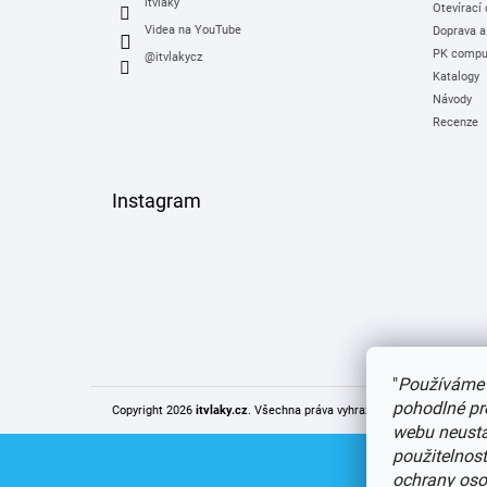
itvlaky
Otevírací
Videa na YouTube
Doprava a
PK comput
@itvlakycz
Katalogy
Návody
Recenze
Instagram
"
Používáme 
pohodlné pr
Copyright 2026
itvlaky.cz
. Všechna práva vyhrazena.
Upravit nastaven
webu neustál
použitelnos
ochrany oso