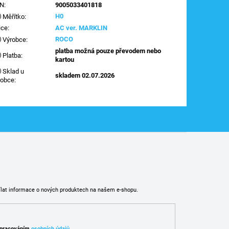
AN
:
9005033401818
H0
Měřítko
:
ice
:
AC ver. MARKLIN
ROCO
Výrobce
:
platba možná pouze převodem nebo
Platba
:
kartou
Sklad u
skladem 02.07.2026
robce
:
ílat informace o nových produktech na našem e-shopu.
pracováním
osobních údajů
.