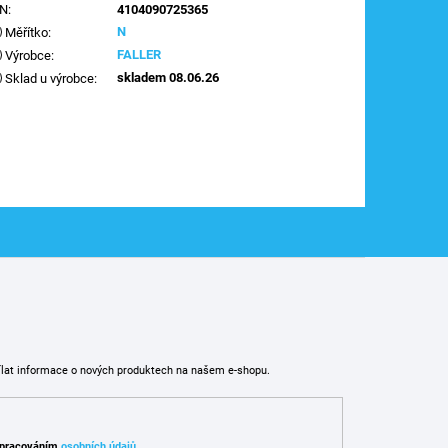
AN
:
4104090725365
N
Měřítko
:
FALLER
Výrobce
:
skladem 08.06.26
Sklad u výrobce
:
ílat informace o nových produktech na našem e-shopu.
pracováním
osobních údajů
.