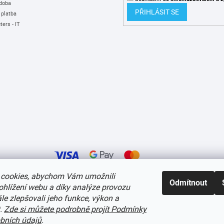
 doba
PŘIHLÁSIT SE
 platba
ers - IT
cookies, abychom Vám umožnili
Odmítnout
ohlížení webu a díky analýze provozu
í cookies
e zlepšovali jeho funkce, výkon a
t.
Zde si můžete podrobně projít Podmínky
bních údajů
.