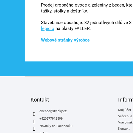
Prodej drobného ovoce a zeleniny z beden, kter
tašky, stolky a deštníky.
Stavebnice obsahuje: 82 jednotlivých dílů ve 3
lepidlo
na plasty FALLER.
Webové stránky výrobce
Z
á
p
a
Kontakt
Infor
t
Můj účet
í
obchod
@
itvlaky.cz
Vrácení a
+420577912599
Vše o nák
Novinky na Facebooku
Kontakt