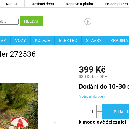
Kontakt
Otevírací doba
Doprava a platba
PK computers -
HLEDAT
IVY
VOZY
KOLEJE
ELEKTRO
STAVBY
KRAJINA
aller 272536
399 Kč
330 Kč bez DPH
Měrná
Dodání do 10-30 
cena:
Možnosti doručení
Přidat d
k modelové železnici