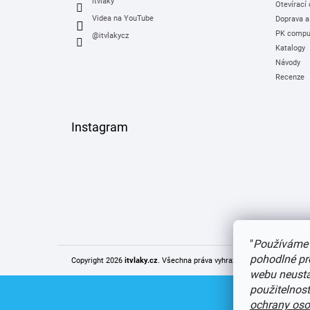
itvlaky
Otevírací
Videa na YouTube
Doprava a
PK comput
@itvlakycz
Katalogy
Návody
Recenze
Instagram
"
Používáme 
pohodlné pr
Copyright 2026
itvlaky.cz
. Všechna práva vyhrazena.
Upravit nastaven
webu neustál
použitelnos
ochrany oso