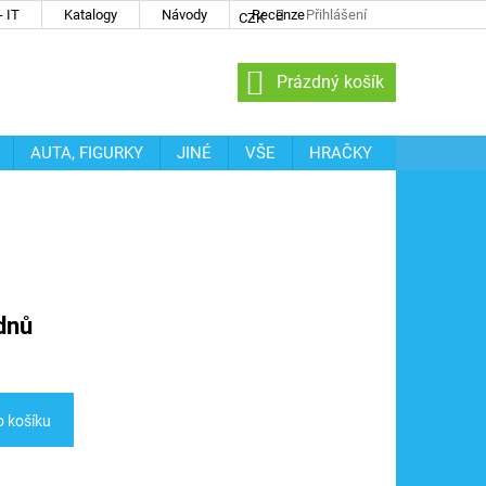
 IT
Katalogy
Návody
Recenze
Přihlášení
CZK
NÁKUPNÍ
Prázdný košík
KOŠÍK
AUTA, FIGURKY
JINÉ
VŠE
HRAČKY
dnů
o košíku