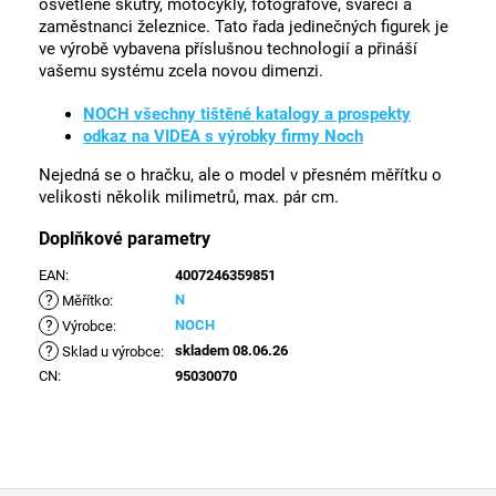
osvětlené skútry, motocykly, fotografové, svářeči a
zaměstnanci železnice. Tato řada jedinečných figurek je
ve výrobě vybavena příslušnou technologií a přináší
vašemu systému zcela novou dimenzi.
NOCH všechny tištěné katalogy a prospekty
odkaz na VIDEA s výrobky firmy Noch
Nejedná se o hračku, ale o model v přesném měřítku o
velikosti několik milimetrů, max. pár cm.
Doplňkové parametry
EAN
:
4007246359851
?
N
Měřítko
:
?
NOCH
Výrobce
:
?
skladem 08.06.26
Sklad u výrobce
:
CN
:
95030070