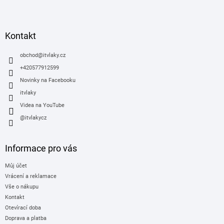
Z
á
p
a
Kontakt
t
í
obchod
@
itvlaky.cz
+420577912599
Novinky na Facebooku
itvlaky
Videa na YouTube
@itvlakycz
Informace pro vás
Můj účet
Vrácení a reklamace
Vše o nákupu
Kontakt
Otevírací doba
Doprava a platba