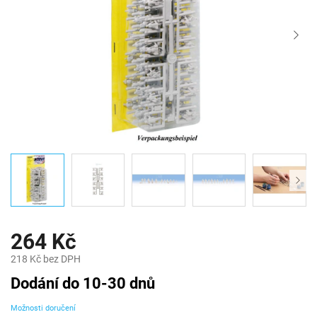
264 Kč
218 Kč bez DPH
Měrná
Dodání do 10-30 dnů
cena:
Možnosti doručení