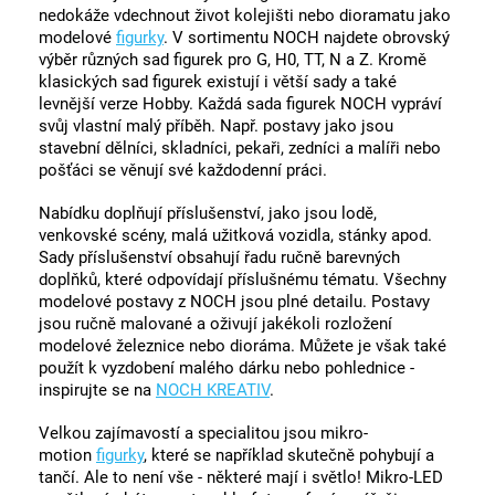
nedokáže vdechnout život kolejišti nebo dioramatu jako
modelové
figurky
. V sortimentu NOCH najdete obrovský
výběr různých sad figurek pro G, H0, TT, N a Z. Kromě
klasických sad figurek existují i ​​větší sady a také
levnější verze Hobby. Každá sada figurek NOCH vypráví
svůj vlastní malý příběh. Např. postavy jako jsou
stavební dělníci, skladníci, pekaři, zedníci a malíři nebo
pošťáci se věnují své každodenní práci.
Nabídku doplňují příslušenství, jako jsou lodě,
venkovské scény, malá užitková vozidla, stánky apod.
Sady příslušenství obsahují řadu ručně barevných
doplňků, které odpovídají příslušnému tématu. Všechny
modelové postavy z NOCH jsou plné detailu. Postavy
jsou ručně malované a oživují jakékoli rozložení
modelové železnice nebo dioráma. Můžete je však také
použít k vyzdobení malého dárku nebo pohlednice -
inspirujte se na
NOCH KREATIV
.
Velkou zajímavostí a specialitou jsou mikro-
motion
figurky
, které se například skutečně pohybují a
tančí. Ale to není vše - některé mají i světlo! Mikro-LED