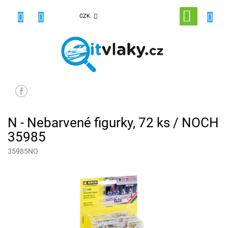
Přejít
na
NÁKUPNÍ
CZK
obsah
KOŠÍK
N - Nebarvené figurky, 72 ks / NOCH
35985
35985NO