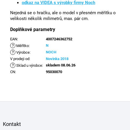
odkaz na VIDEA s výrobky firmy Noch
Nejedná se o hračku, ale o model v přesném měřítku o
velikosti několik milimetrů, max. pár cm.
Doplňkové parametry
EAN
:
4007246362752
?
N
Měřítko
:
?
NOCH
Výrobce
:
V prodeji od
:
Novinka 2018
?
skladem 08.06.26
Sklad u výrobce
:
CN
:
95030070
Z
á
p
a
Kontakt
t