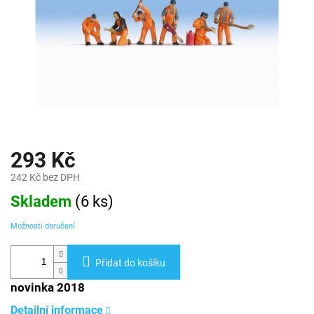
293 Kč
242 Kč bez DPH
Měrná
Skladem
(
6 ks
)
cena:
Možnosti doručení
Přidat do košíku
novinka 2018
Detailní informace