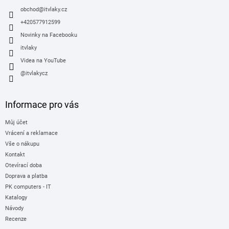
í
obchod
@
itvlaky.cz
+420577912599
Novinky na Facebooku
itvlaky
Videa na YouTube
@itvlakycz
Informace pro vás
Můj účet
Vrácení a reklamace
Vše o nákupu
Kontakt
Otevírací doba
Doprava a platba
PK computers - IT
Katalogy
Návody
Recenze