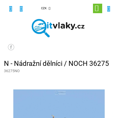
Přejít
na
NÁKUPNÍ
CZK
obsah
KOŠÍK
N - Nádražní dělníci / NOCH 36275
36275NO