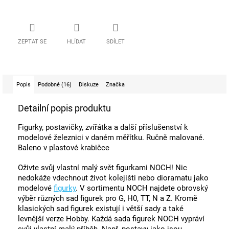
ZEPTAT SE
HLÍDAT
SDÍLET
Popis
Podobné (16)
Diskuze
Značka
Detailní popis produktu
Figurky, postavičky, zvířátka a další příslušenství k
modelové železnici v daném měřítku. Ručně malované.
Baleno v plastové krabičce
Oživte svůj vlastní malý svět figurkami NOCH! Nic
nedokáže vdechnout život kolejišti nebo dioramatu jako
modelové
figurky
. V sortimentu NOCH najdete obrovský
výběr různých sad figurek pro G, H0, TT, N a Z. Kromě
klasických sad figurek existují i ​​větší sady a také
levnější verze Hobby. Každá sada figurek NOCH vypráví