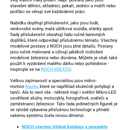
svůj vlastní malý příběh. Např. postavy jako jsou
stavební dělníci, skladníci, pekaři, zedníci a malíři nebo
pošťáci se věnují své každodenní práci.
Nabídku doplňují příslušenství, jako jsou lodě,
venkovské scény, malá užitková vozidla, stánky apod.
Sady příslušenství obsahují řadu ručně barevných
doplňků, které odpovídají příslušnému tématu. Všechny
modelové postavy z NOCH jsou plné detailu. Postavy
jsou ručně malované a oživují jakékoli rozložení
modelové železnice nebo dioráma. Můžete je však také
použít k vyzdobení malého dárku nebo pohlednice -
inspirujte se na
NOCH KREATIV
.
Velkou zajímavostí a specialitou jsou mikro-
motion
figurky
, které se například skutečně pohybují a
tančí. Ale to není vše - některé mají i světlo! Mikro-LED
osvětlené skútry, motocykly, fotografové, svářeči a
zaměstnanci železnice. Tato řada jedinečných figurek je
ve výrobě vybavena příslušnou technologií a přináší
vašemu systému zcela novou dimenzi.
NOCH všechny tištěné katalogy a prospekty