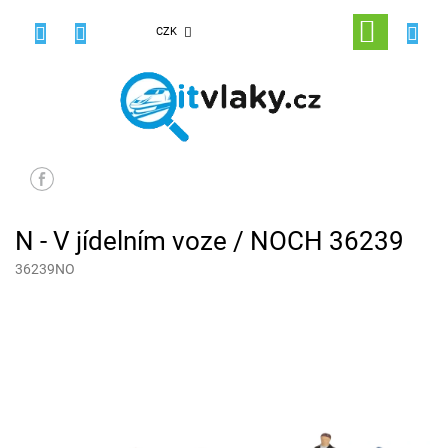
Přejít
na
NÁKUPNÍ
CZK
obsah
KOŠÍK
N - V jídelním voze / NOCH 36239
36239NO