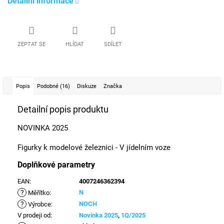
Detailní informace
ZEPTAT SE
HLÍDAT
SDÍLET
Popis
Podobné (16)
Diskuze
Značka
Detailní popis produktu
NOVINKA 2025
Figurky k modelové železnici - V jídelním voze
Doplňkové parametry
EAN
:
4007246362394
?
N
Měřítko
:
?
NOCH
Výrobce
:
V prodeji od
:
Novinka 2025
,
1Q/2025