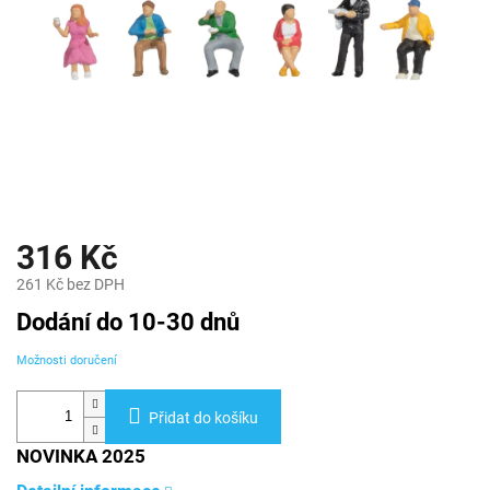
316 Kč
261 Kč bez DPH
Měrná
Dodání do 10-30 dnů
cena:
Možnosti doručení
Přidat do košíku
NOVINKA 2025