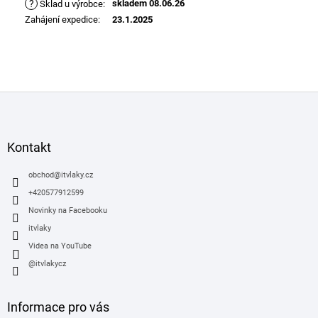
?
skladem 08.06.26
Sklad u výrobce
:
Zahájení expedice
:
23.1.2025
Z
á
p
a
Kontakt
t
í
obchod
@
itvlaky.cz
+420577912599
Novinky na Facebooku
itvlaky
Videa na YouTube
@itvlakycz
Informace pro vás