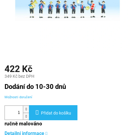
422 Kč
349 Kč bez DPH
Měrná
Dodání do 10-30 dnů
cena:
Možnosti doručení
Přidat do košíku
ručně malováno
Detailní informace