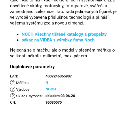
tančí. Ale to není vše - některé mají i světlo! Mikro-LED
osvětlené skútry, motocykly, fotografové, svářeči a
zaměstnanci železnice. Tato řada jedinečných figurek je
ve výrobě vybavena příslušnou technologií a přináší
vašemu systému zcela novou dimenzi.
NOCH všechny tištěné katalogy a prospekty
odkaz na VIDEA s výrobky firmy Noch
Nejedná se o hračku, ale o model v přesném měřítku o
velikosti několik milimetrů, max. pár cm.
Doplňkové parametry
EAN
:
4007246365807
?
N
Měřítko
:
?
NOCH
Výrobce
:
?
skladem 08.06.26
Sklad u výrobce
:
CN
:
95030070