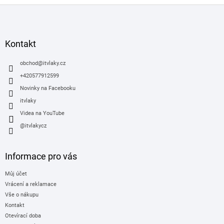
Z
á
p
a
Kontakt
t
í
obchod
@
itvlaky.cz
+420577912599
Novinky na Facebooku
itvlaky
Videa na YouTube
@itvlakycz
Informace pro vás
Můj účet
Vrácení a reklamace
Vše o nákupu
Kontakt
Otevírací doba