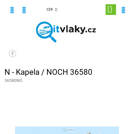
Přejít
na
NÁKUPNÍ
CZK
obsah
KOŠÍK
N - Kapela / NOCH 36580
36580NO