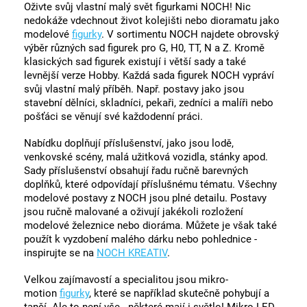
Oživte svůj vlastní malý svět figurkami NOCH! Nic
nedokáže vdechnout život kolejišti nebo dioramatu jako
modelové
figurky
. V sortimentu NOCH najdete obrovský
výběr různých sad figurek pro G, H0, TT, N a Z. Kromě
klasických sad figurek existují i ​​větší sady a také
levnější verze Hobby. Každá sada figurek NOCH vypráví
svůj vlastní malý příběh. Např. postavy jako jsou
stavební dělníci, skladníci, pekaři, zedníci a malíři nebo
pošťáci se věnují své každodenní práci.
Nabídku doplňují příslušenství, jako jsou lodě,
venkovské scény, malá užitková vozidla, stánky apod.
Sady příslušenství obsahují řadu ručně barevných
doplňků, které odpovídají příslušnému tématu. Všechny
modelové postavy z NOCH jsou plné detailu. Postavy
jsou ručně malované a oživují jakékoli rozložení
modelové železnice nebo dioráma. Můžete je však také
použít k vyzdobení malého dárku nebo pohlednice -
inspirujte se na
NOCH KREATIV
.
Velkou zajímavostí a specialitou jsou mikro-
motion
figurky
, které se například skutečně pohybují a