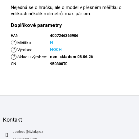
Nejedná se o hračku, ale o model v přesném měřítku o
velikosti několik milimetrů, max. pár cm.
Doplňkové parametry
EAN
:
4007246365906
?
N
Měřítko
:
?
NOCH
Výrobce
:
?
není skladem 08.06.26
Sklad u výrobce
:
CN
:
95030070
Z
á
p
a
Kontakt
t
í
obchod
@
itvlaky.cz