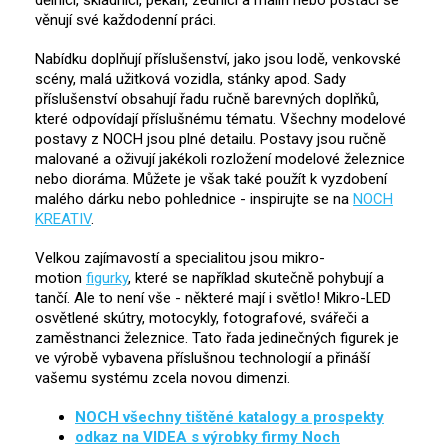
dělníci, skladníci, pekaři, zedníci a malíři nebo pošťáci se
věnují své každodenní práci.
Nabídku doplňují příslušenství, jako jsou lodě, venkovské
scény, malá užitková vozidla, stánky apod. Sady
příslušenství obsahují řadu ručně barevných doplňků,
které odpovídají příslušnému tématu. Všechny modelové
postavy z NOCH jsou plné detailu. Postavy jsou ručně
malované a oživují jakékoli rozložení modelové železnice
nebo dioráma. Můžete je však také použít k vyzdobení
malého dárku nebo pohlednice - inspirujte se na
NOCH
KREATIV
.
Velkou zajímavostí a specialitou jsou mikro-
motion
figurky
, které se například skutečně pohybují a
tančí. Ale to není vše - některé mají i světlo! Mikro-LED
osvětlené skútry, motocykly, fotografové, svářeči a
zaměstnanci železnice. Tato řada jedinečných figurek je
ve výrobě vybavena příslušnou technologií a přináší
vašemu systému zcela novou dimenzi.
NOCH všechny tištěné katalogy a prospekty
odkaz na VIDEA s výrobky firmy Noch