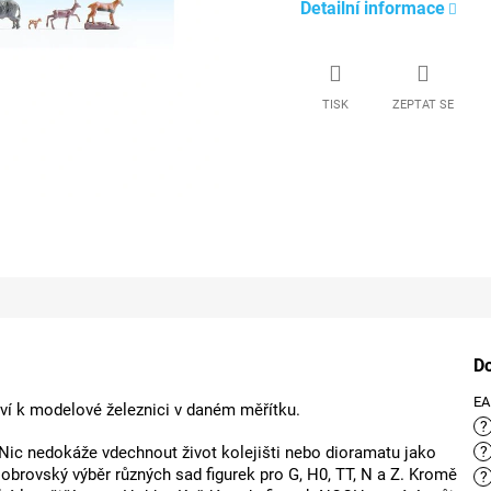
Detailní informace
TISK
ZEPTAT SE
D
E
ství k modelové železnici v daném měřítku.
?
 Nic nedokáže vdechnout život kolejišti nebo dioramatu jako
?
obrovský výběr různých sad figurek pro G, H0, TT, N a Z. Kromě
?