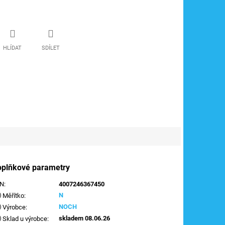
HLÍDAT
SDÍLET
oplňkové parametry
AN
:
4007246367450
N
Měřítko
:
NOCH
Výrobce
:
skladem 08.06.26
Sklad u výrobce
: