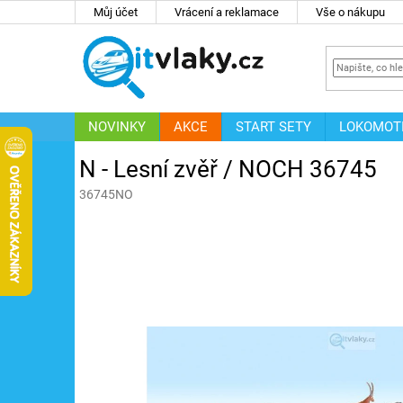
Přejít
Můj účet
Vrácení a reklamace
Vše o nákupu
na
obsah
NOVINKY
AKCE
START SETY
LOKOMOT
IT
ZNAČKY
N - Lesní zvěř / NOCH 36745
36745NO