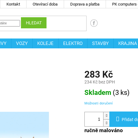
Kontakt
Otevírací doba
Doprava a platba
PK computers -
HLEDAT
IVY
VOZY
KOLEJE
ELEKTRO
STAVBY
KRAJINA
283 Kč
234 Kč bez DPH
Měrná
Skladem
(
3 ks
)
cena:
Možnosti doručení
Přidat d
ručně malováno