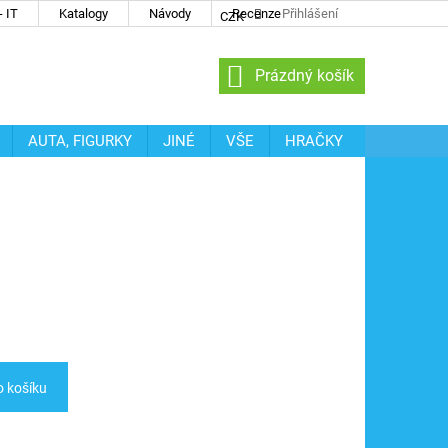
 IT
Katalogy
Návody
Recenze
Přihlášení
CZK
NÁKUPNÍ
Prázdný košík
KOŠÍK
AUTA, FIGURKY
JINÉ
VŠE
HRAČKY
o košíku