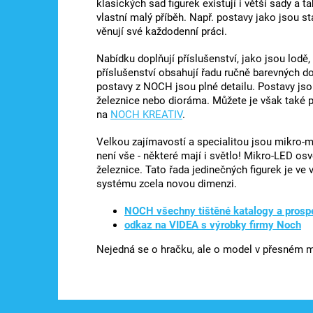
klasických sad figurek existují i ​​větší sady 
vlastní malý příběh. Např. postavy jako jsou sta
věnují své každodenní práci.
Nabídku doplňují příslušenství, jako jsou lodě
příslušenství obsahují řadu ručně barevných 
postavy z NOCH jsou plné detailu. Postavy jso
železnice nebo dioráma. Můžete je však také p
na
NOCH KREATIV
.
Velkou zajímavostí a specialitou jsou mikro-
není vše - některé mají i světlo! Mikro-LED os
železnice. Tato řada jedinečných figurek je ve
systému zcela novou dimenzi.
NOCH všechny tištěné katalogy a prosp
odkaz na VIDEA s výrobky firmy Noch
Nejedná se o hračku, ale o model v přesném mě