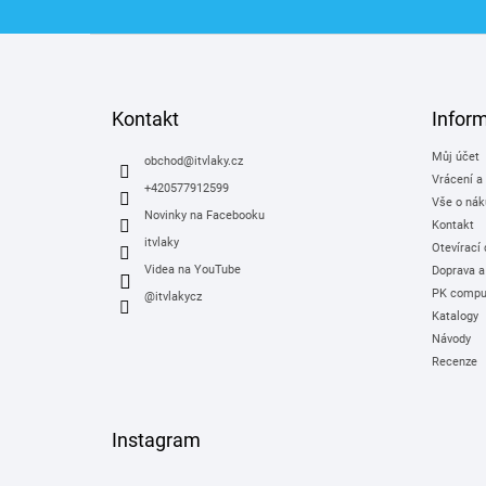
Z
á
p
a
Kontakt
Infor
t
Můj účet
í
obchod
@
itvlaky.cz
Vrácení a
+420577912599
Vše o nák
Novinky na Facebooku
Kontakt
itvlaky
Otevírací
Videa na YouTube
Doprava a
PK comput
@itvlakycz
Katalogy
Návody
Recenze
Instagram