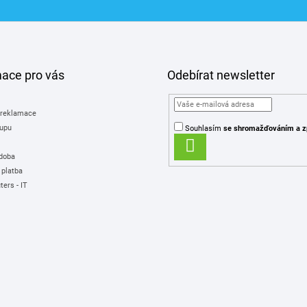
mace pro vás
Odebírat newsletter
 reklamace
upu
Souhlasím
se shromažďováním
a z
PŘIHLÁSIT
 doba
SE
 platba
ers - IT