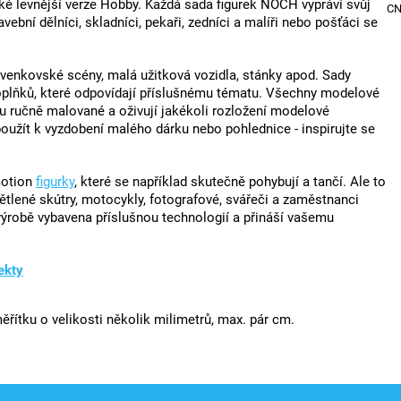
a také levnější verze Hobby. Každá sada figurek NOCH vypráví svůj
C
vební dělníci, skladníci, pekaři, zedníci a malíři nebo pošťáci se
, venkovské scény, malá užitková vozidla, stánky apod. Sady
doplňků, které odpovídají příslušnému tématu. Všechny modelové
u ručně malované a oživují jakékoli rozložení modelové
oužít k vyzdobení malého dárku nebo pohlednice - inspirujte se
motion
figurky
, které se například skutečně pohybují a tančí. Ale to
větlené skútry, motocykly, fotografové, svářeči a zaměstnanci
 výrobě vybavena příslušnou technologií a přináší vašemu
ekty
řítku o velikosti několik milimetrů, max. pár cm.