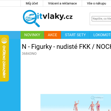
Přejít
Můj účet
Vrácení a reklamace
Vše o nákupu
na
obsah
NOVINKY
AKCE
START SETY
LOKOMOT
IT
ZNAČKY
N - Figurky - nudisté FKK / NO
36843NO