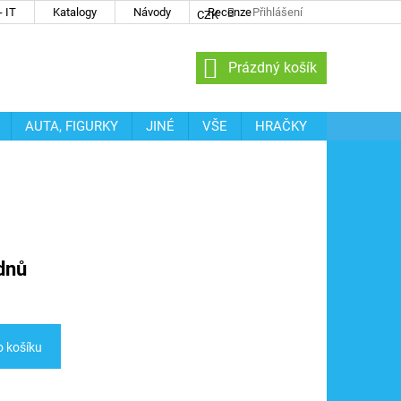
 IT
Katalogy
Návody
Recenze
Přihlášení
CZK
NÁKUPNÍ
Prázdný košík
KOŠÍK
AUTA, FIGURKY
JINÉ
VŠE
HRAČKY
dnů
o košíku