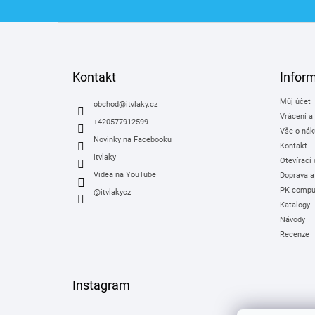
Z
á
p
a
Kontakt
Infor
t
Můj účet
í
obchod
@
itvlaky.cz
Vrácení a
+420577912599
Vše o nák
Novinky na Facebooku
Kontakt
itvlaky
Otevírací
Videa na YouTube
Doprava a
PK comput
@itvlakycz
Katalogy
Návody
Recenze
Instagram