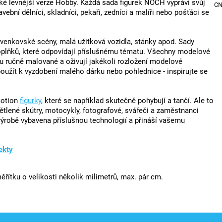
a také levnější verze Hobby. Každá sada figurek NOCH vypráví svůj
C
vební dělníci, skladníci, pekaři, zedníci a malíři nebo pošťáci se
, venkovské scény, malá užitková vozidla, stánky apod. Sady
doplňků, které odpovídají příslušnému tématu. Všechny modelové
u ručně malované a oživují jakékoli rozložení modelové
oužít k vyzdobení malého dárku nebo pohlednice - inspirujte se
motion
figurky
, které se například skutečně pohybují a tančí. Ale to
větlené skútry, motocykly, fotografové, svářeči a zaměstnanci
 výrobě vybavena příslušnou technologií a přináší vašemu
ekty
řítku o velikosti několik milimetrů, max. pár cm.