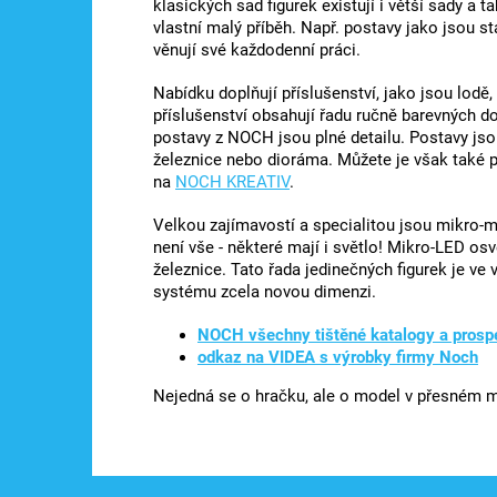
klasických sad figurek existují i ​​větší sady 
vlastní malý příběh. Např. postavy jako jsou sta
věnují své každodenní práci.
Nabídku doplňují příslušenství, jako jsou lodě
příslušenství obsahují řadu ručně barevných 
postavy z NOCH jsou plné detailu. Postavy jso
železnice nebo dioráma. Můžete je však také p
na
NOCH KREATIV
.
Velkou zajímavostí a specialitou jsou mikro-
není vše - některé mají i světlo! Mikro-LED os
železnice. Tato řada jedinečných figurek je ve
systému zcela novou dimenzi.
NOCH všechny tištěné katalogy a prosp
odkaz na VIDEA s výrobky firmy Noch
Nejedná se o hračku, ale o model v přesném mě