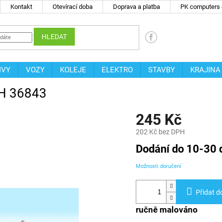
Kontakt
Otevírací doba
Doprava a platba
PK computers -
HLEDAT
IVY
VOZY
KOLEJE
ELEKTRO
STAVBY
KRAJINA
CH 36843
245 Kč
202 Kč bez DPH
Měrná
Dodání do 10-30 
cena:
Možnosti doručení
Přidat d
ručně malováno