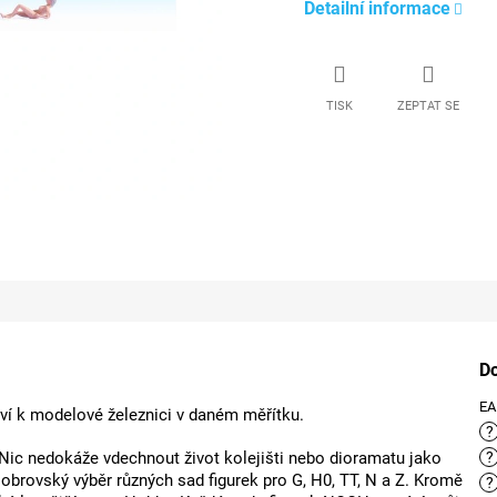
Detailní informace
TISK
ZEPTAT SE
D
E
ství k modelové železnici v daném měřítku.
?
 Nic nedokáže vdechnout život kolejišti nebo dioramatu jako
?
obrovský výběr různých sad figurek pro G, H0, TT, N a Z. Kromě
?