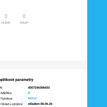
HLÍDAT
SDÍLET
oplňkové parametry
AN
:
4007246368433
N
Měřítko
:
NOCH
Výrobce
:
skladem 08.06.26
Sklad u výrobce
: