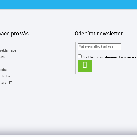
mace pro vás
Odebírat newsletter
 reklamace
upu
Souhlasím
se shromažďováním
a z
PŘIHLÁSIT
 doba
SE
 platba
ers - IT