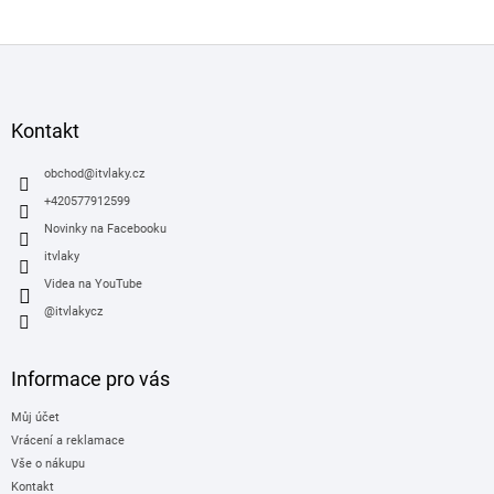
Z
á
p
a
Kontakt
t
í
obchod
@
itvlaky.cz
+420577912599
Novinky na Facebooku
itvlaky
Videa na YouTube
@itvlakycz
Informace pro vás
Můj účet
Vrácení a reklamace
Vše o nákupu
Kontakt