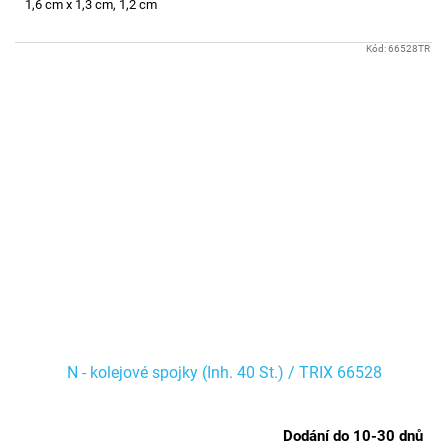
1,6 cm x 1,3 cm, 1,2 cm
Kód:
66528TR
N - kolejové spojky (Inh. 40 St.) / TRIX 66528
Dodání do 10-30 dnů