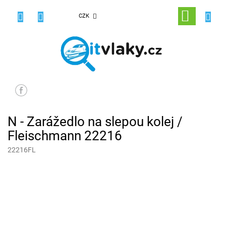
Přejít
na
NÁKUPNÍ
CZK
obsah
KOŠÍK
N - Zarážedlo na slepou kolej /
Fleischmann 22216
22216FL