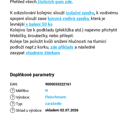
Přehled všech
čistících gum zde.
K odizolování kolejnic slouží
izolační
spojky
,
k vodivému
spojení slouží zase
kovová vodivá spojka
, která je
levnější
v balení 50 ks
Kolejivo lze k podkladu (překližka atd.) napevno přichytit
hřebíčky, šroubečky, nebo přilepit.
Koleje lze položit kvůli snížení hlučnosti na tlumící
podloží např.z korku,
zde příklady
a následně
zasypat
vhodným štěrkem
Doplňkové parametry
EAN
:
9005033222161
?
N
Měřítko
:
?
Fleischmann
Výrobce
:
?
zarážedlo
Typ
:
?
skladem 02.07.2026
Sklad u výrobce
: