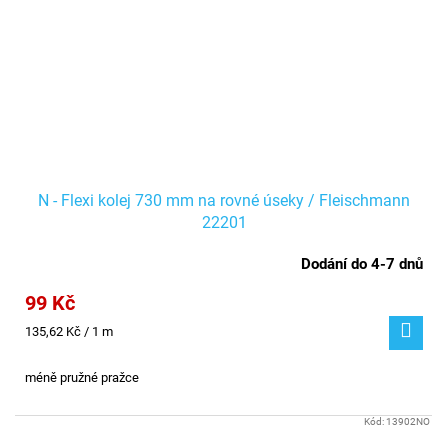
N - Flexi kolej 730 mm na rovné úseky / Fleischmann
22201
Dodání do 4-7 dnů
99 Kč
Měrná
135,62 Kč / 1 m
cena:
méně pružné pražce
Kód:
13902NO