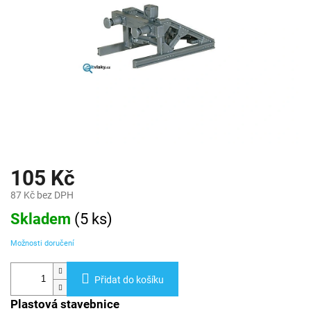
105 Kč
87 Kč bez DPH
Měrná
Skladem
(
5 ks
)
cena:
Možnosti doručení
Přidat do košíku
Plastová stavebnice