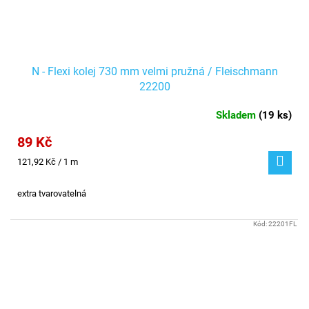
N - Flexi kolej 730 mm velmi pružná / Fleischmann
22200
Skladem
(
19 ks
)
89 Kč
Měrná
121,92 Kč / 1 m
cena:
extra tvarovatelná
Kód:
22201FL