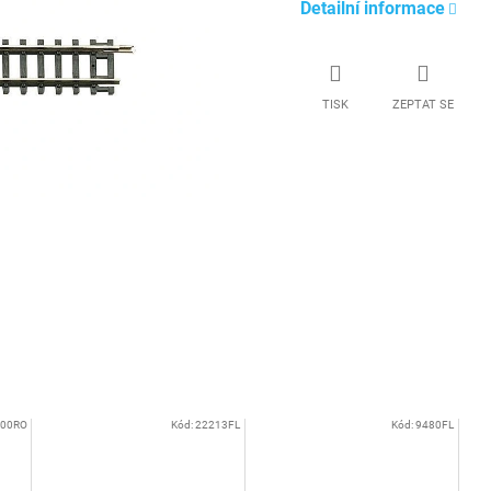
Detailní informace
TISK
ZEPTAT SE
000RO
Kód:
22213FL
Kód:
9480FL