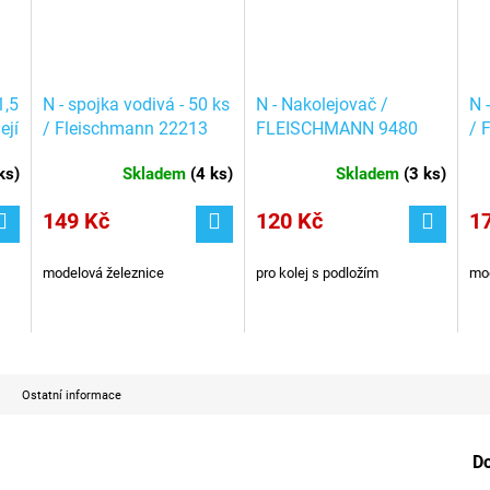
1,5
N - spojka vodivá - 50 ks
N - Nakolejovač /
N 
ejí
/ Fleischmann 22213
FLEISCHMANN 9480
/ 
ks
)
Skladem
(
4 ks
)
Skladem
(
3 ks
)
149 Kč
120 Kč
1
modelová železnice
pro kolej s podložím
mod
Ostatní informace
D