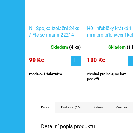
N - Spojka izolační 24ks
H0 - hřebíčky krátké 1
/ Fleischmann 22214
mm pro přichycení kol
cca 400ks / ROCO
Skladem
(
4 ks
)
Skladem
(
1 
10000
99 Kč
180 Kč
modelová železnice
vhodné pro kolejivo bez
podloží
Popis
Podobné (16)
Diskuze
Značka
Detailní popis produktu