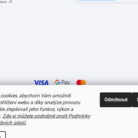
ers - IT
cookies, abychom Vám umožnili
Odmítnout
ohlížení webu a díky analýze provozu
í cookies
e zlepšovali jeho funkce, výkon a
t.
Zde si můžete podrobně projít Podmínky
bních údajů
.