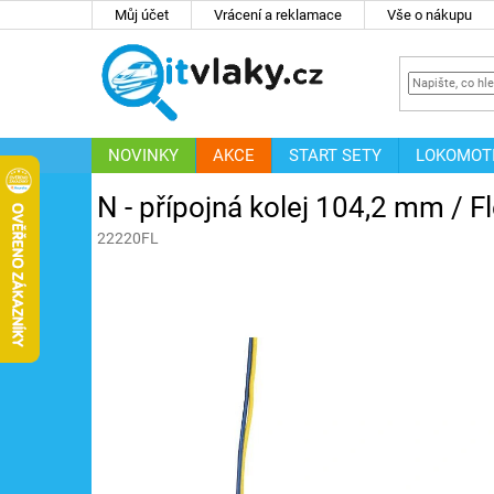
Přejít
Můj účet
Vrácení a reklamace
Vše o nákupu
na
obsah
NOVINKY
AKCE
START SETY
LOKOMOT
IT
ZNAČKY
N - přípojná kolej 104,2 mm /
22220FL