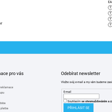
E
?
?
?
or
?
mace pro vás
Odebírat newsletter
Vložte svůj e-mail a my vám budeme zas
 reklamace
E-mail
upu
Souhlasím
se shromažďováním
a z
 doba
PŘIHLÁSIT SE
 platba