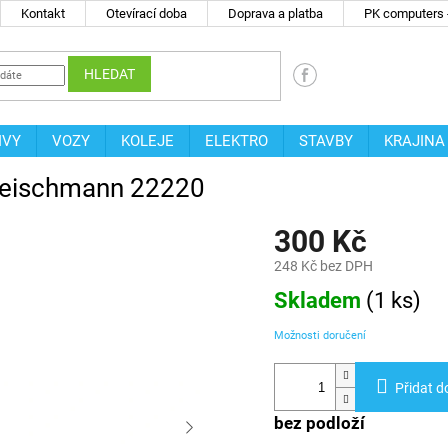
Kontakt
Otevírací doba
Doprava a platba
PK computers -
HLEDAT
IVY
VOZY
KOLEJE
ELEKTRO
STAVBY
KRAJINA
 Fleischmann 22220
300 Kč
248 Kč bez DPH
Měrná
Skladem
(
1 ks
)
cena:
Možnosti doručení
Přidat d
bez podloží