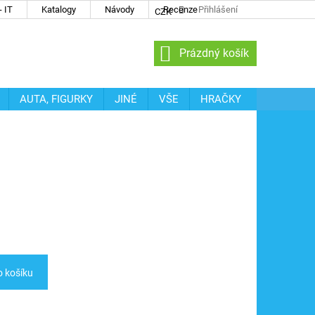
 IT
Katalogy
Návody
Recenze
Přihlášení
CZK
NÁKUPNÍ
Prázdný košík
KOŠÍK
AUTA, FIGURKY
JINÉ
VŠE
HRAČKY
o košíku