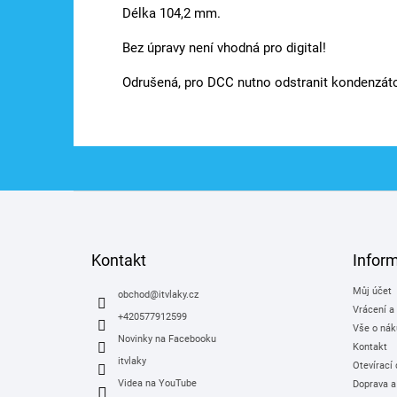
Délka 104,2 mm.
Bez úpravy není vhodná pro digital!
Odrušená, pro DCC nutno odstranit kondenzát
Z
á
p
a
Kontakt
Infor
t
Můj účet
í
obchod
@
itvlaky.cz
Vrácení a
+420577912599
Vše o nák
Novinky na Facebooku
Kontakt
itvlaky
Otevírací
Videa na YouTube
Doprava a