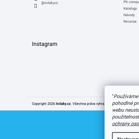
PK comput
@itvlakycz
Katalogy
Návody
Recenze
Instagram
"
Používáme 
pohodlné pr
Copyright 2026
itvlaky.cz
. Všechna práva vyhrazena.
Upravit nastaven
webu neustál
použitelnos
ochrany oso