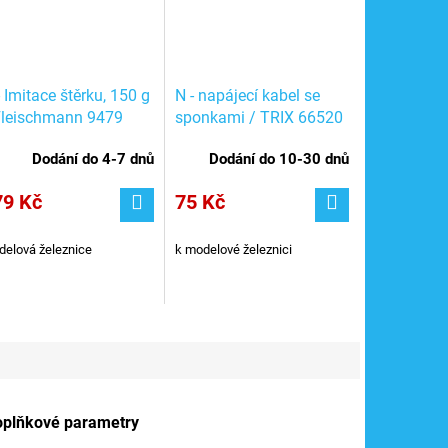
- Imitace štěrku, 150 g
N - napájecí kabel se
Fleischmann 9479
sponkami / TRIX 66520
Dodání do 4-7 dnů
Dodání do 10-30 dnů
79 Kč
75 Kč
elová železnice
k modelové železnici
oplňkové parametry