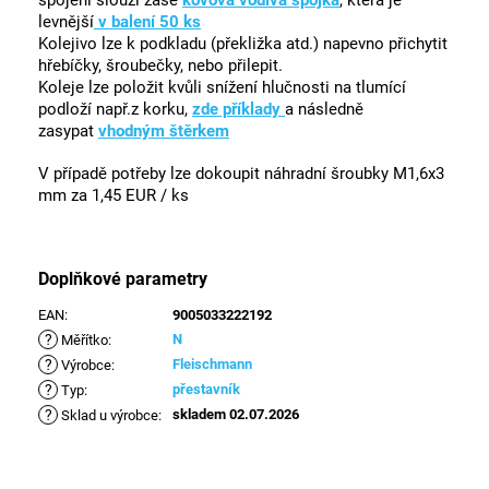
levnější
v balení 50 ks
Kolejivo lze k podkladu (překližka atd.) napevno přichytit
hřebíčky, šroubečky, nebo přilepit.
Koleje lze položit kvůli snížení hlučnosti na tlumící
podloží např.z korku,
zde příklady
a následně
zasypat
vhodným štěrkem
V případě potřeby lze dokoupit náhradní šroubky M1,6x3
mm za 1,45 EUR / ks
Doplňkové parametry
EAN
:
9005033222192
?
N
Měřítko
:
?
Fleischmann
Výrobce
:
?
přestavník
Typ
:
?
skladem 02.07.2026
Sklad u výrobce
: