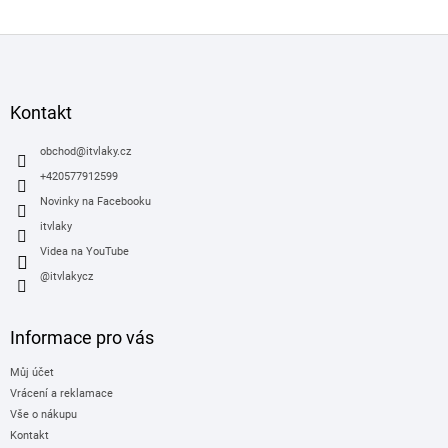
Z
á
p
a
Kontakt
t
í
obchod
@
itvlaky.cz
+420577912599
Novinky na Facebooku
itvlaky
Videa na YouTube
@itvlakycz
Informace pro vás
Můj účet
Vrácení a reklamace
Vše o nákupu
Kontakt