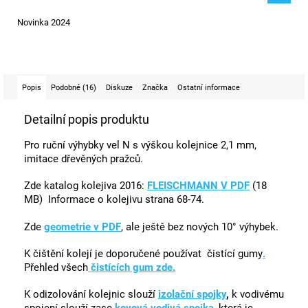
Novinka 2024
Popis
Podobné (16)
Diskuze
Značka
Ostatní informace
Detailní popis produktu
Pro ruční výhybky vel N s výškou kolejnice 2,1 mm,
imitace dřevěných pražců.
Zde katalog kolejiva 2016:
FLEISCHMANN V PDF
(18
MB) Informace o kolejivu strana 68-74.
Zde
geometrie v PDF
, ale ještě bez nových 10° výhybek.
K čištění kolejí je doporučené používat
čistící gumy
.
Přehled všech
čistících gum zde.
K odizolování kolejnic slouží
izolační
spojky
,
k vodivému
spojení slouží zase
kovová vodivá spojka
, která je