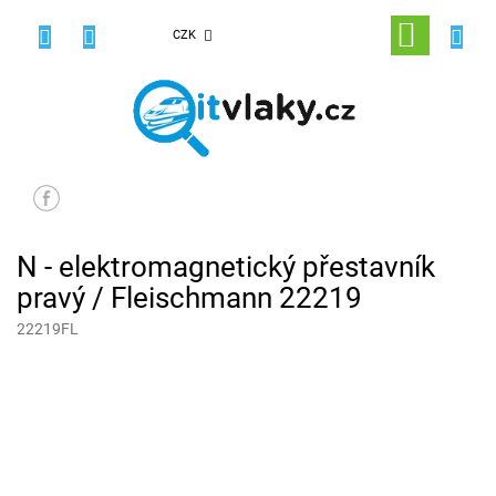
Přejít
na
NÁKUPNÍ
CZK
obsah
KOŠÍK
N - elektromagnetický přestavník
pravý / Fleischmann 22219
22219FL