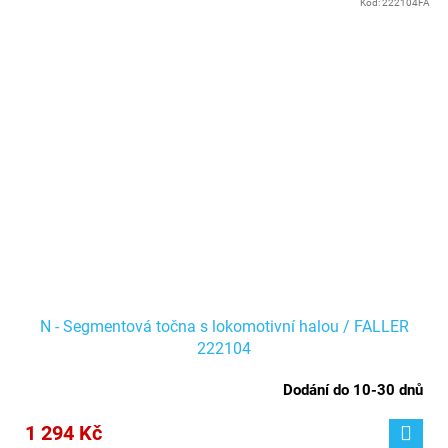
Kód:
222104FA
N - Segmentová točna s lokomotivní halou / FALLER
222104
Dodání do 10-30 dnů
1 294 Kč