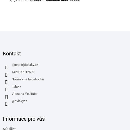
Z
á
p
a
Kontakt
t
í
obchod
@
itvlaky.cz
+420577912599
Novinky na Facebooku
itvlaky
Videa na YouTube
@itvlakycz
Informace pro vás
Můj účet