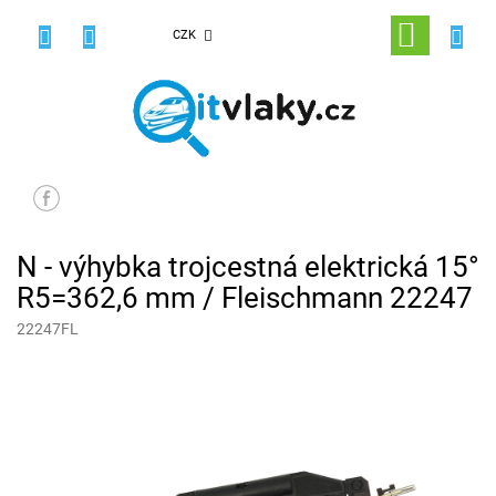
Přejít
na
NÁKUPNÍ
CZK
obsah
KOŠÍK
N - výhybka trojcestná elektrická 15°
R5=362,6 mm / Fleischmann 22247
22247FL