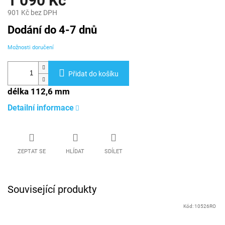
1 090 Kč
901 Kč bez DPH
Měrná
Dodání do 4-7 dnů
cena:
Možnosti doručení
Přidat do košíku
délka 112,6 mm
Detailní informace
ZEPTAT SE
HLÍDAT
SDÍLET
Související produkty
Kód:
10526RO