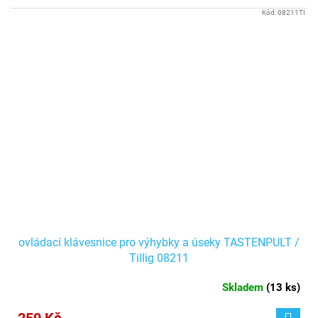
Kód:
08211TI
ovládací klávesnice pro výhybky a úseky TASTENPULT /
Tillig 08211
Skladem
(
13 ks
)