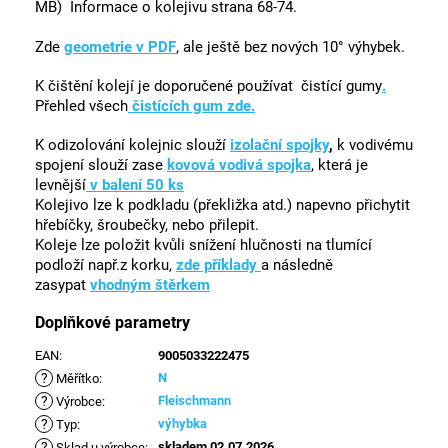
MB) Informace o kolejivu strana 68-74.
Zde
geometrie v PDF
, ale ještě bez nových 10° výhybek.
K čištění kolejí je doporučené používat
čistící gumy
.
Přehled všech
čistících gum zde.
K odizolování kolejnic slouží
izolační
spojky
,
k vodivému
spojení slouží zase
kovová vodivá spojka
, která je
levnější
v balení 50 ks
Kolejivo lze k podkladu (překližka atd.) napevno přichytit
hřebíčky, šroubečky, nebo přilepit.
Koleje lze položit kvůli snížení hlučnosti na tlumící
podloží např.z korku,
zde příklady
a následně
zasypat
vhodným štěrkem
Doplňkové parametry
EAN
:
9005033222475
?
N
Měřítko
:
?
Fleischmann
Výrobce
:
?
výhybka
Typ
:
?
skladem 02.07.2026
Sklad u výrobce
: