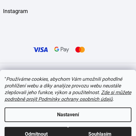
Instagram
Vytvořil Shoptet
"
Používáme cookies, abychom Vám umožnili pohodlné
prohlížení webu a díky analýze provozu webu neustále
Copyright 2026
itvlaky.cz
. Všechna práva vyhrazena.
Upravit nastavení cookies
zlepšovali jeho funkce, výkon a použitelnost.
Zde si můžete
podrobně projít Podmínky ochrany osobních údajů
.
Nastavení
Odmítnout
Souhlasím