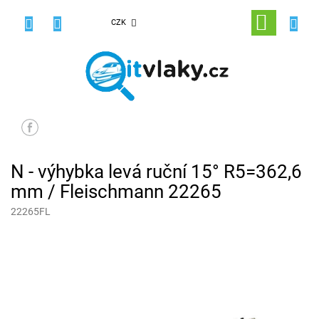
Přejít
na
NÁKUPNÍ
CZK
obsah
KOŠÍK
N - výhybka levá ruční 15° R5=362,6
mm / Fleischmann 22265
22265FL