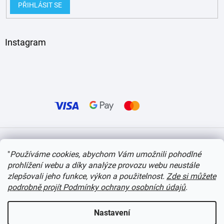
PŘIHLÁSIT SE
Instagram
Vytvořil Shoptet
"
Používáme cookies, abychom Vám umožnili pohodlné
prohlížení webu a díky analýze provozu webu neustále
Copyright 2026
itvlaky.cz
. Všechna práva vyhrazena.
Upravit nastavení cookies
zlepšovali jeho funkce, výkon a použitelnost.
Zde si můžete
podrobně projít Podmínky ochrany osobních údajů
.
Nastavení