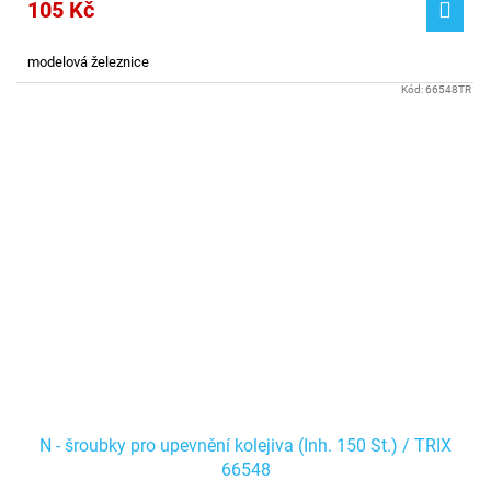
105 Kč
modelová železnice
Kód:
66548TR
N - šroubky pro upevnění kolejiva (Inh. 150 St.) / TRIX
66548