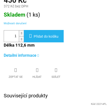
450 Kč
372 Kč bez DPH
Měrná
Skladem
(
1 ks
)
cena:
Možnosti doručení
Přidat do košíku
Délka 112,6 mm
Detailní informace
ZEPTAT SE
HLÍDAT
SDÍLET
Související produkty
Kód:
22214FL