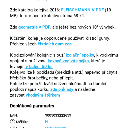
Zde katalog kolejiva 2016:
FLEISCHMANN V PDF
(18
MB) Informace o kolejivu strana 68-74.
Zde
geometrie v PDF
, ale ještě bez nových 10° výhybek.
K čištění kolejí je doporučené používat
čistící gumy
.
Přehled všech
čistících gum zde.
K odizolování kolejnic slouží
izolační
spojky
,
k vodivému
spojení slouží zase
kovová vodivá spojka
, která je
levnější
v balení 50 ks
Kolejivo lze k podkladu (překližka atd.) napevno přichytit
hřebíčky, šroubečky, nebo přilepit.
Koleje lze položit kvůli snížení hlučnosti na tlumící
podloží např.z korku,
zde příklady
a následně
zasypat
vhodným štěrkem
Doplňkové parametry
EAN
:
9005033222659
?
N
Měřítko
: