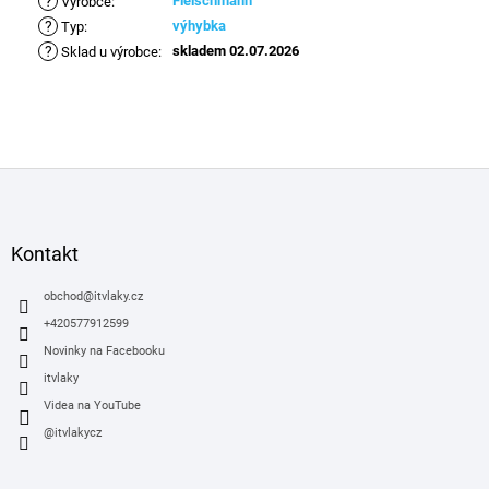
?
Fleischmann
Výrobce
:
?
výhybka
Typ
:
?
skladem 02.07.2026
Sklad u výrobce
:
Z
á
p
a
Kontakt
t
í
obchod
@
itvlaky.cz
+420577912599
Novinky na Facebooku
itvlaky
Videa na YouTube
@itvlakycz