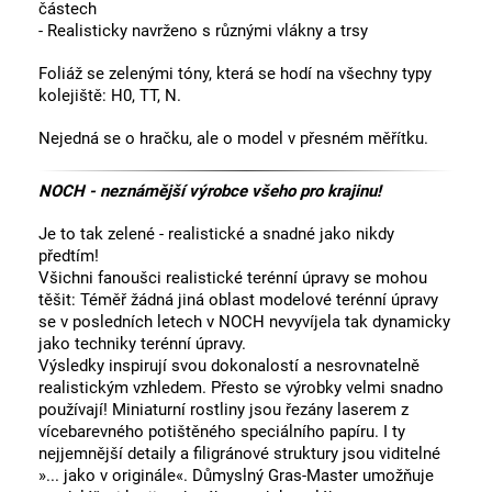
částech
- Realisticky navrženo s různými vlákny a trsy
Foliáž se zelenými tóny, která se hodí na všechny typy
kolejiště: H0, TT, N.
Nejedná se o hračku, ale o model v přesném měřítku.
NOCH - neznámější výrobce všeho pro krajinu!
Je to tak zelené - realistické a snadné jako nikdy
předtím!
Všichni fanoušci realistické terénní úpravy se mohou
těšit: Téměř žádná jiná oblast modelové terénní úpravy
se v posledních letech v NOCH nevyvíjela tak dynamicky
jako techniky terénní úpravy.
Výsledky inspirují svou dokonalostí a nesrovnatelně
realistickým vzhledem. Přesto se výrobky velmi snadno
používají! Miniaturní rostliny jsou řezány laserem z
vícebarevného potištěného speciálního papíru. I ty
nejjemnější detaily a filigránové struktury jsou viditelné
»... jako v originále«. Důmyslný Gras-Master umožňuje