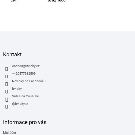
CN
:
6702 1000
Z
á
p
a
Kontakt
t
í
obchod
@
itvlaky.cz
+420577912599
Novinky na Facebooku
itvlaky
Videa na YouTube
@itvlakycz
Informace pro vás
Můj účet