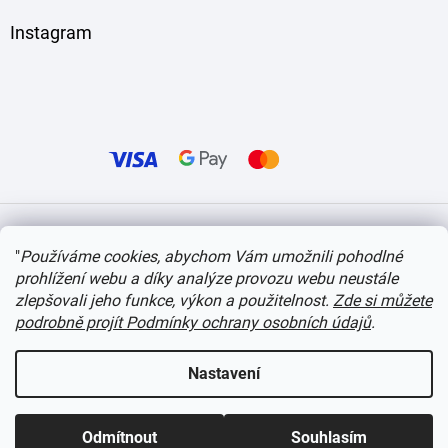
Instagram
Vytvořil Shoptet
"
Používáme cookies, abychom Vám umožnili pohodlné
prohlížení webu a díky analýze provozu webu neustále
Copyright 2026
itvlaky.cz
. Všechna práva vyhrazena.
Upravit nastavení cookies
zlepšovali jeho funkce, výkon a použitelnost.
Zde si můžete
podrobně projít Podmínky ochrany osobních údajů
.
Nastavení
Odmítnout
Souhlasím