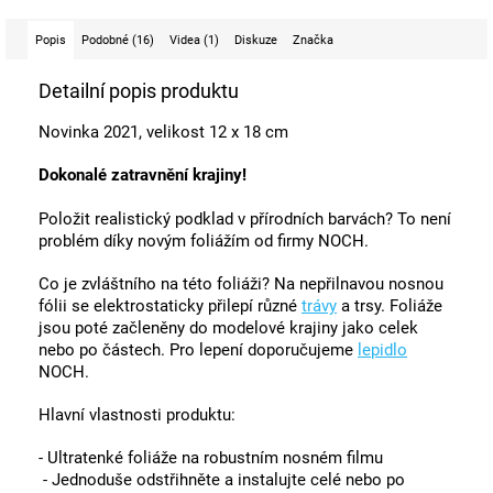
Popis
Podobné (16)
Videa (1)
Diskuze
Značka
Detailní popis produktu
Novinka 2021, velikost 12 x 18 cm
Dokonalé zatravnění krajiny!
Položit realistický podklad v přírodních barvách? To není
problém díky novým foliážím od firmy NOCH.
Co je zvláštního na této foliáži? Na nepřilnavou nosnou
fólii se elektrostaticky přilepí různé
trávy
a trsy. Foliáže
jsou poté začleněny do modelové krajiny jako celek
nebo po částech. Pro lepení doporučujeme
lepidlo
NOCH.
Hlavní vlastnosti produktu:
- Ultratenké foliáže na robustním nosném filmu
- Jednoduše odstřihněte a instalujte celé nebo po