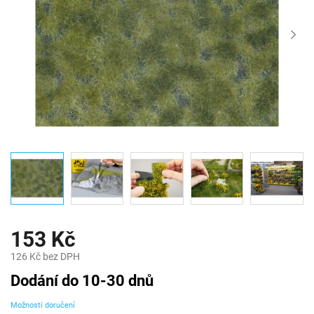
153 Kč
126 Kč bez DPH
Měrná
Dodání do 10-30 dnů
cena:
Možnosti doručení