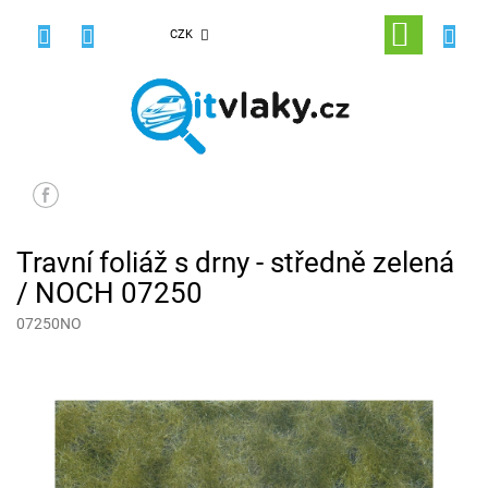
Přejít
na
NÁKUPNÍ
CZK
obsah
KOŠÍK
Travní foliáž s drny - středně zelená
/ NOCH 07250
07250NO