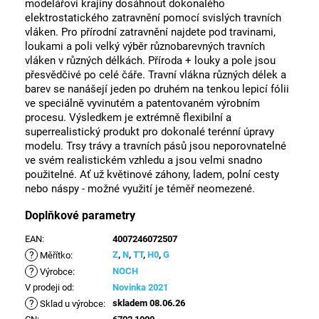
modelářovi krajiny dosáhnout dokonalého
elektrostatického zatravnění pomocí svislých travních
vláken. Pro přírodní zatravnění najdete pod travinami,
loukami a poli velký výběr různobarevných travních
vláken v různých délkách. Příroda + louky a pole jsou
přesvědčivé po celé čáře. Travní vlákna různých délek a
barev se nanášejí jeden po druhém na tenkou lepicí fólii
ve speciálně vyvinutém a patentovaném výrobním
procesu. Výsledkem je extrémně flexibilní a
superrealistický produkt pro dokonalé terénní úpravy
modelu. Trsy trávy a travních pásů jsou neporovnatelné
ve svém realistickém vzhledu a jsou velmi snadno
použitelné. Ať už květinové záhony, ladem, polní cesty
nebo náspy - možné využití je téměř neomezené.
Doplňkové parametry
EAN
:
4007246072507
?
Z
,
N
,
TT
,
H0
,
G
Měřítko
:
?
NOCH
Výrobce
:
V prodeji od
:
Novinka 2021
?
skladem 08.06.26
Sklad u výrobce
: