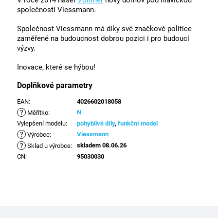
společnosti Viessmann.
Společnost Viessmann má díky své značkové politice
zaměřené na budoucnost dobrou pozici i pro budoucí
výzvy.
Inovace, které se hýbou!
Doplňkové parametry
EAN
:
4026602018058
?
N
Měřítko
:
Vylepšení modelu
:
pohyblivé díly
,
funkční model
?
Viessmann
Výrobce
:
?
skladem 08.06.26
Sklad u výrobce
:
CN
:
95030030
Z