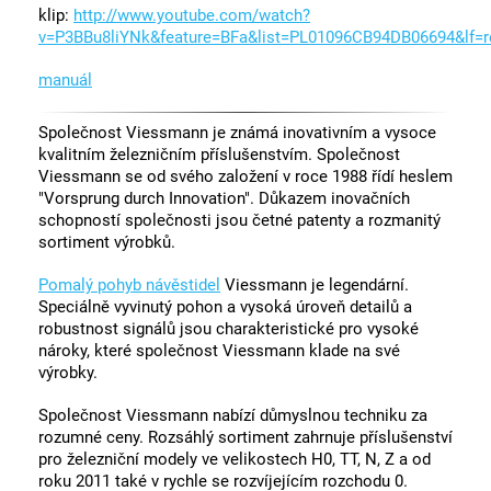
klip:
http://www.youtube.com/watch?
v=P3BBu8liYNk&feature=BFa&list=PL01096CB94DB06694&lf=re
manuál
Společnost Viessmann je známá inovativním a vysoce
kvalitním železničním příslušenstvím. Společnost
Viessmann se od svého založení v roce 1988 řídí heslem
"Vorsprung durch Innovation". Důkazem inovačních
schopností společnosti jsou četné patenty a rozmanitý
sortiment výrobků.
Pomalý pohyb návěstidel
Viessmann je legendární.
Speciálně vyvinutý pohon a vysoká úroveň detailů a
robustnost signálů jsou charakteristické pro vysoké
nároky, které společnost Viessmann klade na své
výrobky.
Společnost Viessmann nabízí důmyslnou techniku za
rozumné ceny. Rozsáhlý sortiment zahrnuje příslušenství
pro železniční modely ve velikostech H0, TT, N, Z a od
roku 2011 také v rychle se rozvíjejícím rozchodu 0.