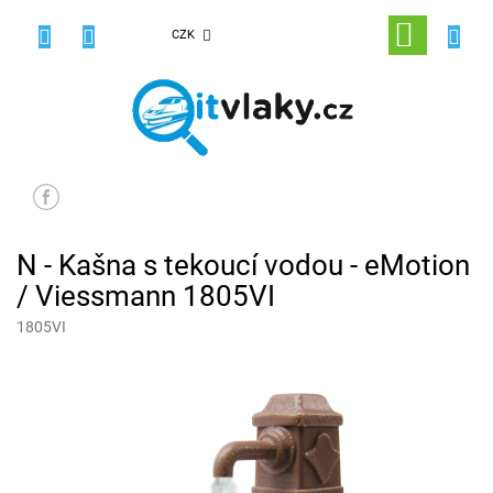
Přejít
na
NÁKUPNÍ
CZK
obsah
KOŠÍK
N - Kašna s tekoucí vodou - eMotion
/ Viessmann 1805VI
1805VI