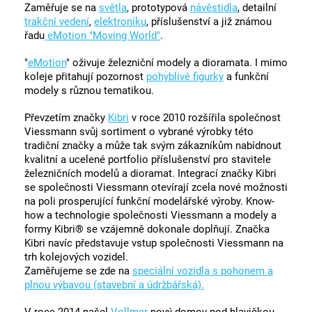
Zaměřuje se na
světla
, prototypová
návěstidla
, detailní
trakční vedení
,
elektroniku
, příslušenství a již známou
řadu
eMotion "Moving World"
.
"
eMotion
" oživuje železniční modely a dioramata. I mimo
koleje přitahují pozornost
pohyblivé figurky
a funkční
modely s různou tematikou.
Převzetím značky
Kibri
v roce 2010 rozšířila společnost
Viessmann svůj sortiment o vybrané výrobky této
tradiční značky a může tak svým zákazníkům nabídnout
kvalitní a ucelené portfolio příslušenství pro stavitele
železničních modelů a dioramat. Integrací značky Kibri
se společnosti Viessmann otevírají zcela nové možnosti
na poli prosperující funkční modelářské výroby. Know-
how a technologie společnosti Viessmann a modely a
formy Kibri® se vzájemně dokonale doplňují. Značka
Kibri navíc představuje vstup společnosti Viessmann na
trh kolejových vozidel.
Zaměřujeme se zde na
speciální vozidla s pohonem a
plnou výbavou (stavební a údržbářská).
V roce 2014 našel
Vollmer
nový domov pod hlavičkou