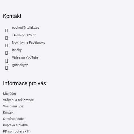
á
p
a
Kontakt
t
í
obchod
@
itvlaky.cz
+420577912599
Novinky na Facebooku
itvlaky
Videa na YouTube
@itvlakycz
Informace pro vás
Můj účet
Vrácení a reklamace
Vše o nákupu
Kontakt
Otevírací doba
Doprava a platba
PK computers - IT