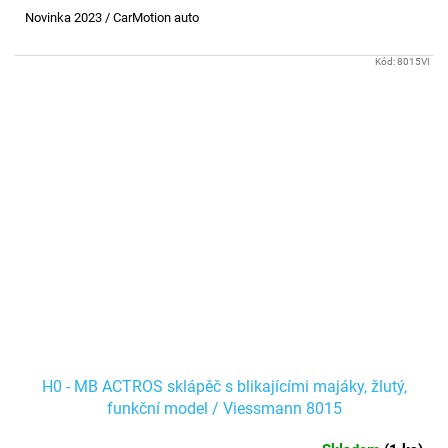
Novinka 2023 / CarMotion auto
Kód:
8015VI
H0 - MB ACTROS sklápěč s blikajícími majáky, žlutý,
funkční model / Viessmann 8015