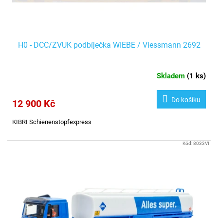
H0 - DCC/ZVUK podbíječka WIEBE / Viessmann 2692
Skladem
(
1 ks
)
Do košíku
12 900 Kč
KIBRI Schienenstopfexpress
Kód:
8033VI