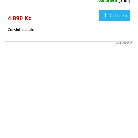
Skladem
(
1 ks
)
Do košíku
4 890 Kč
CarMotion auto
Kód:
8030VI