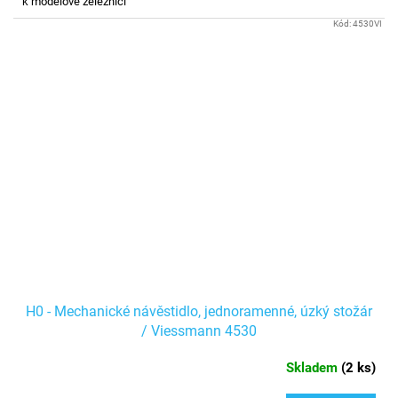
k modelové železnici
Kód:
4530VI
H0 - Mechanické návěstidlo, jednoramenné, úzký stožár
/ Viessmann 4530
Skladem
(
2 ks
)