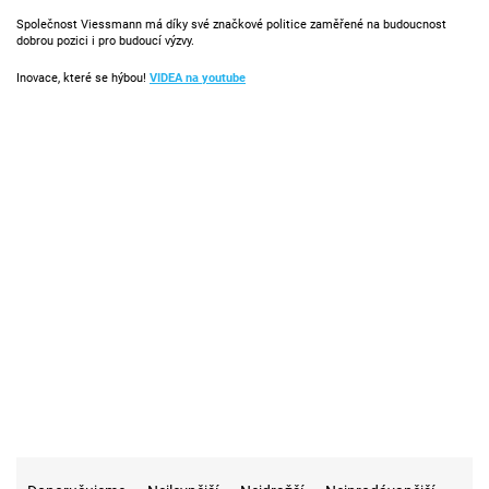
Společnost Viessmann má díky své značkové politice zaměřené na budoucnost
dobrou pozici i pro budoucí výzvy.
Inovace, které se hýbou!
VIDEA na youtube
103
Na skladě
2
Akce
47
Novinka
1
Tip
Ř