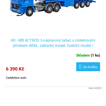
H0 - MB ACTROS 3-nápravový tahač s cisternovým
přívěsem ARAL, základní model, funkční model /
Viessmann 8033
Skladem
(
1 ks
)
Do košíku
6 390 Kč
CarMotion auto
Kód:
4200VI