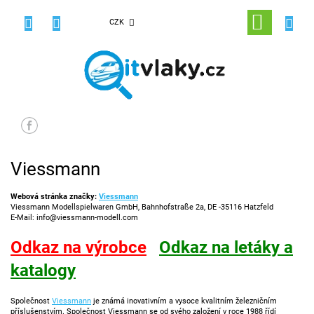
Přejít
na
NÁKUPNÍ
CZK
obsah
KOŠÍK
Viessmann
Webová stránka značky:
Viessmann
Viessmann Modellspielwaren GmbH, Bahnhofstraße 2a, DE -35116 Hatzfeld
E-Mail: info@viessmann-modell.com
Odkaz na výrobce
Odkaz na letáky a
katalogy
Společnost
Viessmann
je známá inovativním a vysoce kvalitním železničním
příslušenstvím. Společnost Viessmann se od svého založení v roce 1988 řídí