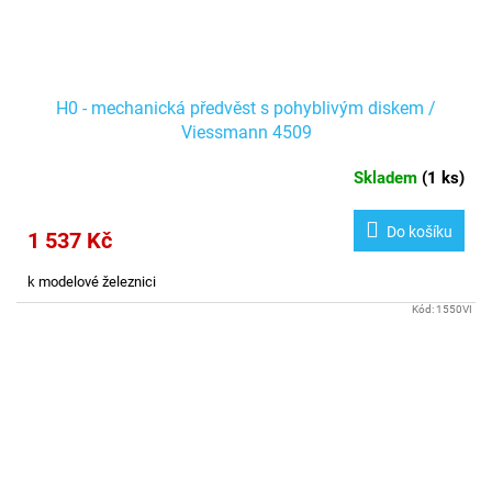
H0 - mechanická předvěst s pohyblivým diskem /
Viessmann 4509
Skladem
(
1 ks
)
Do košíku
1 537 Kč
k modelové železnici
Kód:
1550VI