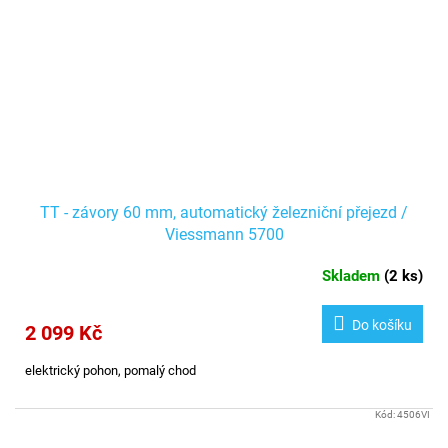
TT - závory 60 mm, automatický železniční přejezd /
Viessmann 5700
Skladem
(
2 ks
)
Do košíku
2 099 Kč
elektrický pohon, pomalý chod
Kód:
4506VI