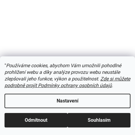
"
Používáme cookies, abychom Vám umožnili pohodlné
Kniha o návěstidlech, přejezdech a elektronice od f.
prohlížení webu a díky analýze provozu webu neustále
Viessmann, německy / Viessmann 5299
zlepšovali jeho funkce, výkon a použitelnost.
Zde si můžete
podrobně projít Podmínky ochrany osobních údajů
.
Skladem
(
1 ks
)
Nastavení
Do košíku
1 050 Kč
v němčině,
lze vrátit za 1/2 cenu
Odmítnout
Souhlasím
Kód:
5556VI