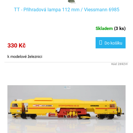
TT - Příhradová lampa 112 mm / Viessmann 6985
Skladem
(
3 ks
)
Do košíku
330 Kč
k modelové železnici
Kód:
2692VI