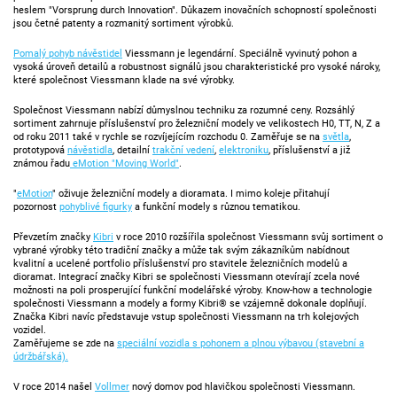
heslem "Vorsprung durch Innovation". Důkazem inovačních schopností společnosti
jsou četné patenty a rozmanitý sortiment výrobků.
Pomalý pohyb návěstidel
Viessmann je legendární. Speciálně vyvinutý pohon a
vysoká úroveň detailů a robustnost signálů jsou charakteristické pro vysoké nároky,
které společnost Viessmann klade na své výrobky.
Společnost Viessmann nabízí důmyslnou techniku za rozumné ceny. Rozsáhlý
sortiment zahrnuje příslušenství pro železniční modely ve velikostech H0, TT, N, Z a
od roku 2011 také v rychle se rozvíjejícím rozchodu 0. Zaměřuje se na
světla
,
prototypová
návěstidla
, detailní
trakční vedení
,
elektroniku
, příslušenství a již
známou řadu
eMotion "Moving World"
.
"
eMotion
" oživuje železniční modely a dioramata. I mimo koleje přitahují
pozornost
pohyblivé figurky
a funkční modely s různou tematikou.
Převzetím značky
Kibri
v roce 2010 rozšířila společnost Viessmann svůj sortiment o
vybrané výrobky této tradiční značky a může tak svým zákazníkům nabídnout
kvalitní a ucelené portfolio příslušenství pro stavitele železničních modelů a
dioramat. Integrací značky Kibri se společnosti Viessmann otevírají zcela nové
možnosti na poli prosperující funkční modelářské výroby. Know-how a technologie
společnosti Viessmann a modely a formy Kibri® se vzájemně dokonale doplňují.
Značka Kibri navíc představuje vstup společnosti Viessmann na trh kolejových
vozidel.
Zaměřujeme se zde na
speciální vozidla s pohonem a plnou výbavou (stavební a
údržbářská).
V roce 2014 našel
Vollmer
nový domov pod hlavičkou společnosti Viessmann.