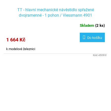
TT - hlavní mechanické návěstidlo spřažené
dvojramenné - 1 pohon / Viessmann 4901
Skladem
(
2 ks
)
Do košíku
1 664 Kč
k modelové železnici
Kód:
4509VI