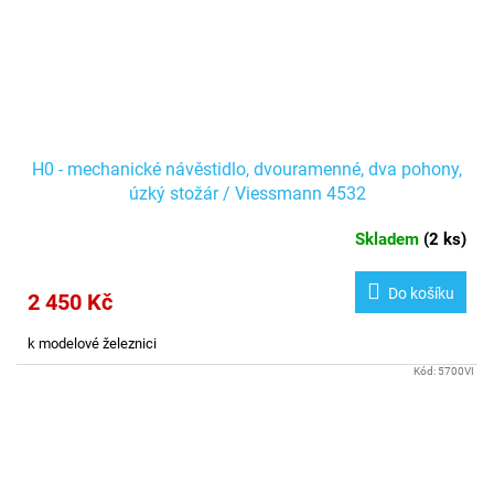
H0 - mechanické návěstidlo, dvouramenné, dva pohony,
úzký stožár / Viessmann 4532
Skladem
(
2 ks
)
Do košíku
2 450 Kč
k modelové železnici
Kód:
5700VI