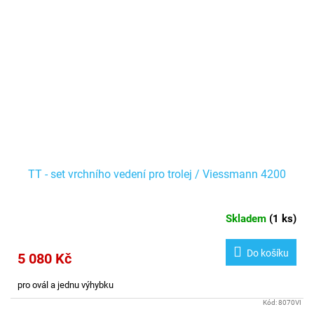
TT - set vrchního vedení pro trolej / Viessmann 4200
Skladem
(
1 ks
)
Do košíku
5 080 Kč
pro ovál a jednu výhybku
Kód:
8070VI