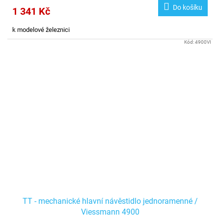
Do košíku
1 341 Kč
k modelové železnici
Kód:
4900VI
TT - mechanické hlavní návěstidlo jednoramenné /
Viessmann 4900