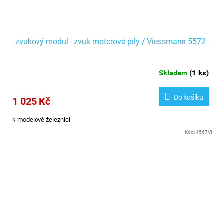
zvukový modul - zvuk motorové pily / Viessmann 5572
Skladem
(
1 ks
)
Do košíku
1 025 Kč
k modelové železnici
Kód:
4567VI