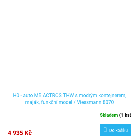
H0 - auto MB ACTROS THW s modrým kontejnerem,
maják, funkční model / Viessmann 8070
Skladem
(
1 ks
)
Do košíku
4 935 Kč