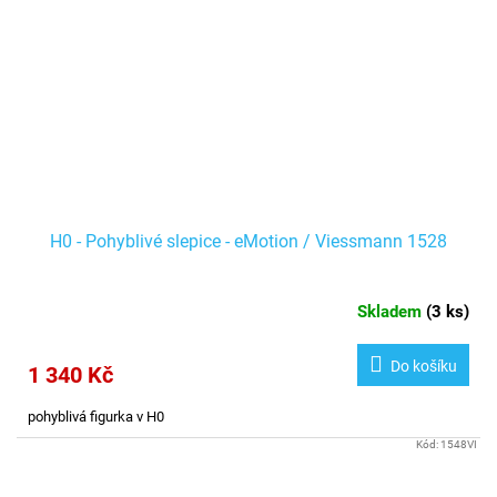
H0 - Pohyblivé slepice - eMotion / Viessmann 1528
Skladem
(
3 ks
)
Do košíku
1 340 Kč
pohyblivá figurka v H0
Kód:
1548VI