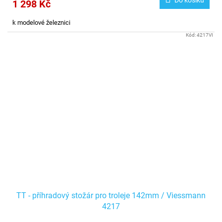
Do košíku
1 298 Kč
k modelové železnici
Kód:
4217VI
TT - příhradový stožár pro troleje 142mm / Viessmann
4217