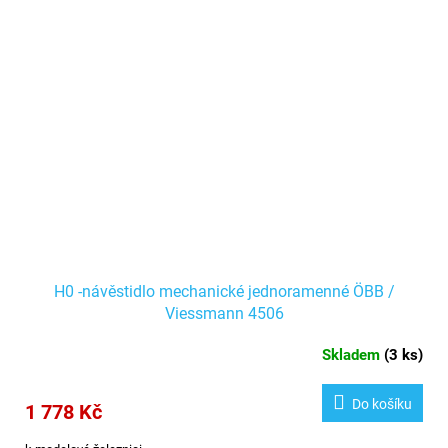
H0 -návěstidlo mechanické jednoramenné ÖBB /
Viessmann 4506
Skladem
(
3 ks
)
Do košíku
1 778 Kč