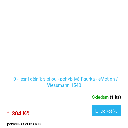
H0 - lesní dělník s pilou - pohyblivá figurka - eMotion /
Viessmann 1548
Skladem
(
1 ks
)
Do košíku
1 304 Kč
pohyblivá figurka v H0