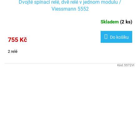
Dvojté spínací relé, dvě relé v jednom modulu /
Viessmann 5552
Skladem
(
2 ks
)
Do košíku
755 Kč
2 relé
Kód:
5572VI