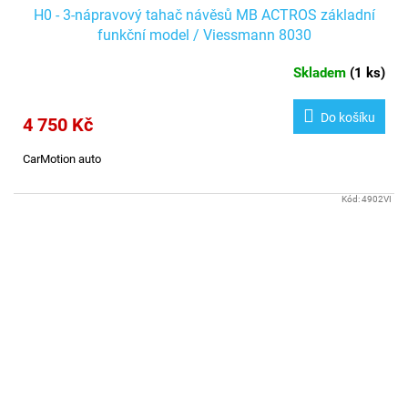
H0 - 3-nápravový tahač návěsů MB ACTROS základní
funkční model / Viessmann 8030
Skladem
(
1 ks
)
Do košíku
4 750 Kč
CarMotion auto
Kód:
4902VI