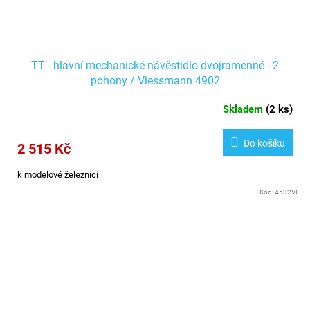
TT - hlavní mechanické návěstidlo dvojramenné - 2
pohony / Viessmann 4902
Skladem
(
2 ks
)
Do košíku
2 515 Kč
k modelové železnici
Kód:
4532VI