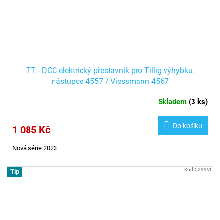
TT - DCC elektrický přestavník pro Tillig výhybku,
nástupce 4557 / Viessmann 4567
Skladem
(
3 ks
)
Do košíku
1 085 Kč
Nová série 2023
Kód:
5299VI
Tip