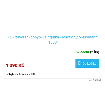
H0 - závorář - pohyblivá figurka - eMotion / Viessmann
1550
Skladem
(
2 ks
)
Do košíku
1 390 Kč
pohyblivá figurka v H0
Kód:
1528VI