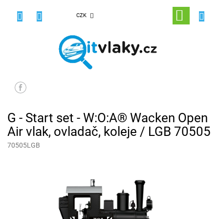
Přejít
na
NÁKUPNÍ
CZK
obsah
KOŠÍK
G - Start set - W:O:A® Wacken Open
Air vlak, ovladač, koleje / LGB 70505
70505LGB