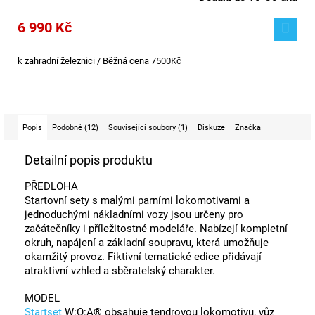
6 990 Kč
k zahradní železnici / Běžná cena 7500Kč
Popis
Podobné (12)
Související soubory (1)
Diskuze
Značka
Detailní popis produktu
PŘEDLOHA
Startovní sety s malými parními lokomotivami a
jednoduchými nákladními vozy jsou určeny pro
začátečníky i příležitostné modeláře. Nabízejí kompletní
okruh, napájení a základní soupravu, která umožňuje
okamžitý provoz. Fiktivní tematické edice přidávají
atraktivní vzhled a sběratelský charakter.
MODEL
Startset
W:O:A® obsahuje tendrovou lokomotivu, vůz