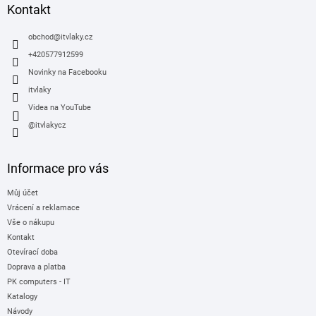
a
Kontakt
t
í
obchod
@
itvlaky.cz
+420577912599
Novinky na Facebooku
itvlaky
Videa na YouTube
@itvlakycz
Informace pro vás
Můj účet
Vrácení a reklamace
Vše o nákupu
Kontakt
Otevírací doba
Doprava a platba
PK computers - IT
Katalogy
Návody