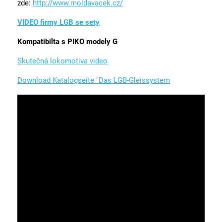
zde:
http://www.moldavacek.cz/
VIDEO firmy LGB se sety
K
ompatibilta s PIKO modely G
Skutečná lokomotiva video
Download Katalogseite "Das LGB-Gleissystem