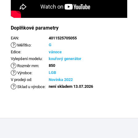
Doplňkové parametry
EAN
:
4011525705055
?
G
Měřítko
:
Edice
:
vánoce
Vylepšení modelu
:
kouřový generátor
?
850
Rozměr mm
:
?
LGB
Výrobce
:
V prodeji od
:
Novinka 2022
?
není skladem 13.07.2026
Sklad u výrobce
:
Z
á
p