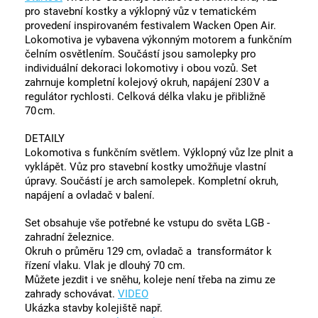
pro stavební kostky a výklopný vůz v tematickém
provedení inspirovaném festivalem Wacken Open Air.
Lokomotiva je vybavena výkonným motorem a funkčním
čelním osvětlením. Součástí jsou samolepky pro
individuální dekoraci lokomotivy i obou vozů. Set
zahrnuje kompletní kolejový okruh, napájení 230 V a
regulátor rychlosti. Celková délka vlaku je přibližně
70 cm.
DETAILY
Lokomotiva s funkčním světlem. Výklopný vůz lze plnit a
vyklápět. Vůz pro stavební kostky umožňuje vlastní
úpravy. Součástí je arch samolepek. Kompletní okruh,
napájení a ovladač v balení.
Set obsahuje vše potřebné ke vstupu do světa LGB -
zahradní železnice.
Okruh o průměru 129 cm, ovladač a transformátor k
řízení vlaku. Vlak je dlouhý 70 cm.
Můžete jezdit i ve sněhu, koleje není třeba na zimu ze
zahrady schovávat.
VIDEO
Ukázka stavby kolejiště např.