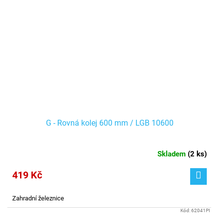
G - Rovná kolej 600 mm / LGB 10600
Skladem
(
2 ks
)
419 Kč
Zahradní železnice
Kód:
62041PI