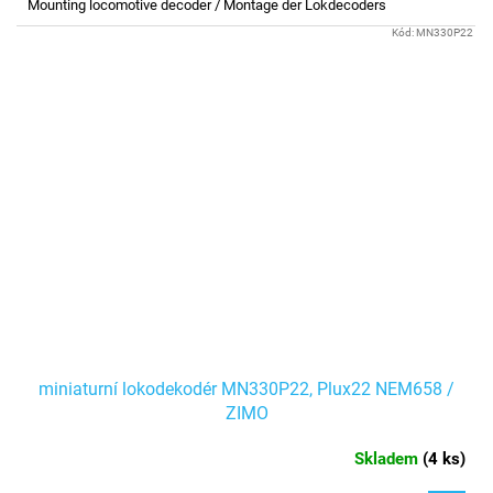
Mounting locomotive decoder / Montage der Lokdecoders
Kód:
MN330P22
miniaturní lokodekodér MN330P22, Plux22 NEM658 /
ZIMO
Skladem
(
4 ks
)