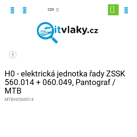
Přejít
na
NÁKUPNÍ
CZK
obsah
KOŠÍK
H0 - elektrická jednotka řady ZSSK
560.014 + 060.049, Pantograf /
MTB
MTBH0560014