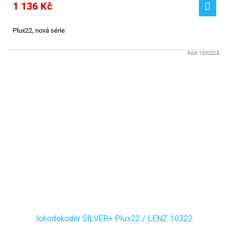
1 136 Kč
Plux22, nová série
Kód:
10322LE
lokodekodér SILVER+ Plux22 / LENZ 10322