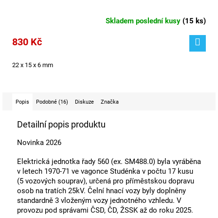
Skladem poslední kusy
(
15 ks
)
830 Kč
22 x 15 x 6 mm
Popis
Podobné (16)
Diskuze
Značka
Detailní popis produktu
Novinka 2026
Elektrická jednotka řady 560 (ex. SM488.0) byla vyráběna
v letech 1970-71 ve vagonce Studénka v počtu 17 kusu
(5 vozových souprav), určená pro příměstskou dopravu
osob na tratích 25kV. Čelní hnací vozy byly doplněny
standardně 3 vloženým vozy jednotného vzhledu. V
provozu pod správami ČSD, ČD, ŽSSK až do roku 2025.