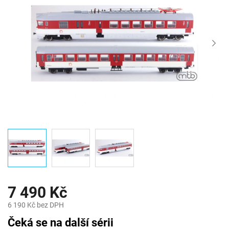
7 490 Kč
6 190 Kč bez DPH
Měrná
Čeká se na další sérii
cena: