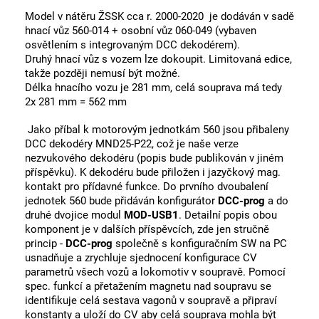
Model v nátěru ŽSSK cca r. 2000-2020
je dodáván v sadě
hnací vůz 560-014 + osobní vůz 060-049 (vybaven
osvětlením s integrovaným DCC dekodérem).
Druhý hnací vůz s vozem lze dokoupit. Limitovaná edice,
takže později nemusí být možné.
Délka hnacího vozu je 281 mm, celá souprava má tedy
2x 281 mm = 562 mm
Jako příbal k motorovým jednotkám 560 jsou přibaleny
DCC dekodéry MND25-P22, což je naše verze
nezvukového dekodéru (popis bude publikován v jiném
příspěvku). K dekodéru bude přiložen i jazyčkový mag.
kontakt pro přídavné funkce. Do prvního dvoubalení
jednotek 560 bude přidáván konfigurátor
DCC-prog
a do
druhé dvojice modul
MOD-USB1
. Detailní popis obou
komponent je v dalších příspěvcích, zde jen stručně
princip -
DCC-prog
společně s konfiguračním SW na PC
usnadňuje a zrychluje sjednocení konfigurace CV
parametrů všech vozů a lokomotiv v soupravě. Pomocí
spec. funkcí a přetažením magnetu nad soupravu se
identifikuje celá sestava vagonů v soupravě a připraví
konstanty a uloží do CV aby celá souprava mohla být