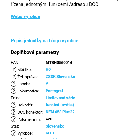
řízena jednotnými funkcemi /adresou DCC.
Webu výrobce
Popis jednotky na blogu výrobce
Doplňkové parametry
EAN
:
MTBH0560014
?
H0
Měřítko
:
?
ZSSK Slovensko
Žel. správa
:
?
V
Epocha
:
?
Pantograf
Lokomotiva
:
Edice
:
Limitovaná série
?
funkční (světla)
Dekodér
:
?
NEM 658 Plux22
DCC konektor
:
?
420
Poloměr mm
:
Stát
:
Slovensko
?
MTB
Výrobce
: