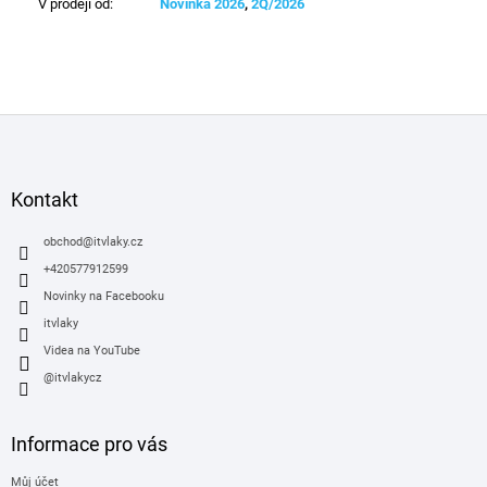
V prodeji od
:
Novinka 2026
,
2Q/2026
Z
á
p
a
Kontakt
t
í
obchod
@
itvlaky.cz
+420577912599
Novinky na Facebooku
itvlaky
Videa na YouTube
@itvlakycz
Informace pro vás
Můj účet