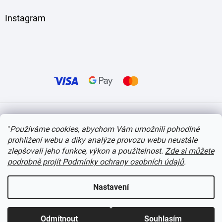
Instagram
Vytvořil Shoptet
"
Používáme cookies, abychom Vám umožnili pohodlné
prohlížení webu a díky analýze provozu webu neustále
Copyright 2026
itvlaky.cz
. Všechna práva vyhrazena.
Upravit nastavení cookies
zlepšovali jeho funkce, výkon a použitelnost.
Zde si můžete
podrobně projít Podmínky ochrany osobních údajů
.
Nastavení
Odmítnout
Souhlasím