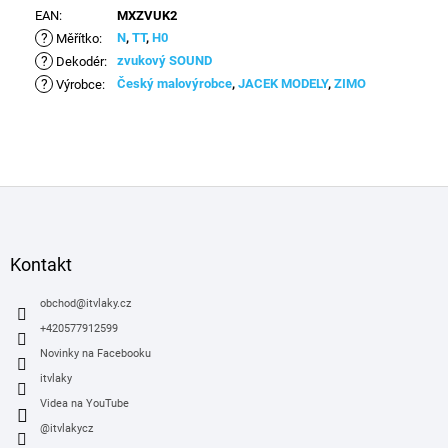
EAN
:
MXZVUK2
?
N
,
TT
,
H0
Měřítko
:
?
zvukový SOUND
Dekodér
:
?
Český malovýrobce
,
JACEK MODELY
,
ZIMO
Výrobce
:
Z
á
p
a
Kontakt
t
í
obchod
@
itvlaky.cz
+420577912599
Novinky na Facebooku
itvlaky
Videa na YouTube
@itvlakycz