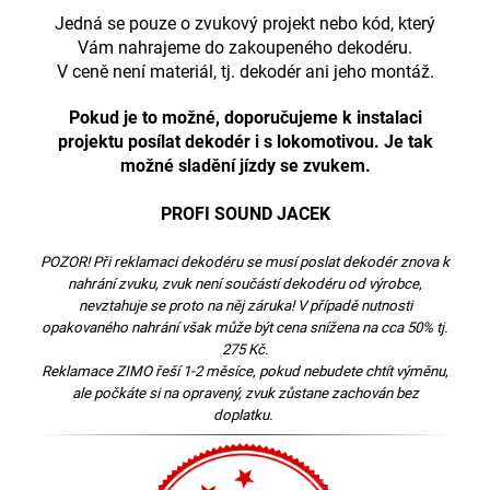
Jedná se pouze o zvukový projekt nebo kód, který
Vám nahrajeme do zakoupeného dekodéru.
V ceně není materiál, tj. dekodér ani jeho montáž.
Pokud je to možné, doporučujeme k instalaci
projektu posílat dekodér i s lokomotivou. Je tak
možné sladění jízdy se zvukem.
PROFI SOUND JACEK
POZOR! Při reklamaci dekodéru se musí poslat dekodér znova k
nahrání zvuku, zvuk není součástí dekodéru od výrobce,
nevztahuje se proto na něj záruka! V případě nutnosti
opakovaného nahrání však může být cena snížena na cca 50% tj.
275 Kč.
Reklamace ZIMO řeší 1-2 měsíce, pokud nebudete chtít výměnu,
ale počkáte si na opravený, zvuk zůstane zachován bez
doplatku.