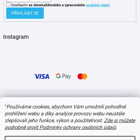
Souhlasím
se shromažďováním
a zpracováním
osobních údajů
.
PŘIHLÁSIT SE
Instagram
Vytvořil Shoptet
"
Používáme cookies, abychom Vám umožnili pohodlné
prohlížení webu a díky analýze provozu webu neustále
Copyright 2026
itvlaky.cz
. Všechna práva vyhrazena.
Upravit nastavení cookies
zlepšovali jeho funkce, výkon a použitelnost.
Zde si můžete
podrobně projít Podmínky ochrany osobních údajů
.