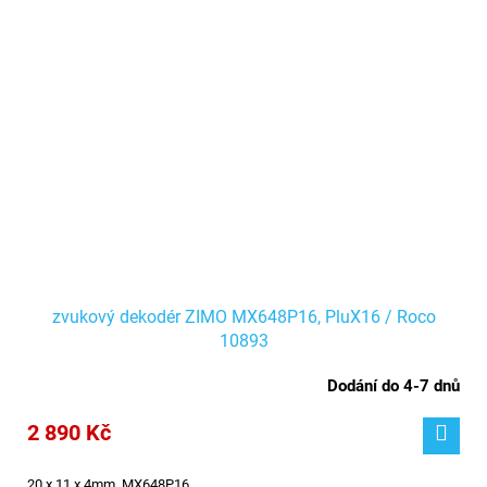
zvukový dekodér ZIMO MX648P16, PluX16 / Roco
10893
Dodání do 4-7 dnů
2 890 Kč
20 x 11 x 4mm,
MX648P16