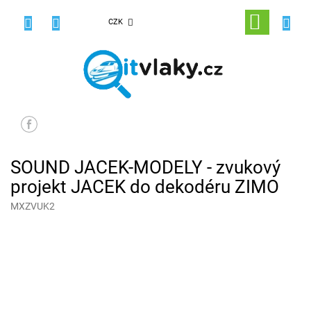
Přejít
na
NÁKUPNÍ
CZK
obsah
KOŠÍK
SOUND JACEK-MODELY - zvukový
projekt JACEK do dekodéru ZIMO
MXZVUK2