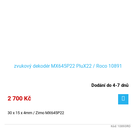
zvukový dekodér MX645P22 PluX22 / Roco 10891
Dodání do 4-7 dnů
2 700 Kč
30 x 15 x 4mm / Zimo MX645P22
Kód:
10893RO