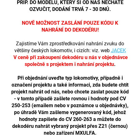
PŘÍP. DO MODELU, KTERÝ SI OD NÁS NECHÁTE
OZVUČIT, DODÁNÍ TRVÁ 7 - 30 DNŮ.
NOVĚ MOŽNOST ZASLÁNÍ POUZE KÓDU K
NAHRÁNÍ DO DEKODÉRU!
Zajistíme Vám zprostředkování nahrání zvuku do
většiny českých lokomotiv, i cizích: viz. web
JACEK
V ceně při zakoupení dekodéru u nás v objednávce
společně s projektem i nahrání projektu
.
Při objednání uveďte typ lokomotivy, případně i
označení projektu a také informaci, zda budete chtít
projekt nahrát od nás, nebo chcete zaslat pouze kód
- v tomto případě zašlete rovnou i hodnoty pod CV
250-253 (emailem nebo v poznámce u objednávky),
po úhradě Vám zašleme vygenerovaný kód, jehož
hodnoty zapíšete do CV 260-263 a můžete do
dekodéru nahrát vybraný projekt přes Z21 (černou)
nebo zařízení
MXULFA.