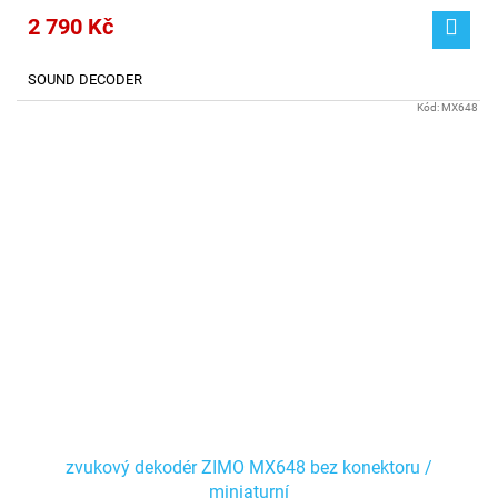
2 790 Kč
SOUND DECODER
Kód:
MX648
zvukový dekodér ZIMO MX648 bez konektoru /
miniaturní