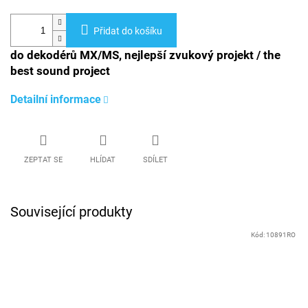
Přidat do košíku
do dekodérů MX/MS, nejlepší zvukový projekt / the
best sound project
Detailní informace
ZEPTAT SE
HLÍDAT
SDÍLET
Související produkty
Kód:
10891RO