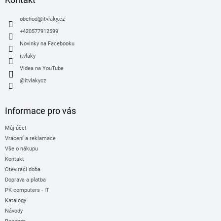
t
í
obchod
@
itvlaky.cz
+420577912599
Novinky na Facebooku
itvlaky
Videa na YouTube
@itvlakycz
Informace pro vás
Můj účet
Vrácení a reklamace
Vše o nákupu
Kontakt
Otevírací doba
Doprava a platba
PK computers - IT
Katalogy
Návody