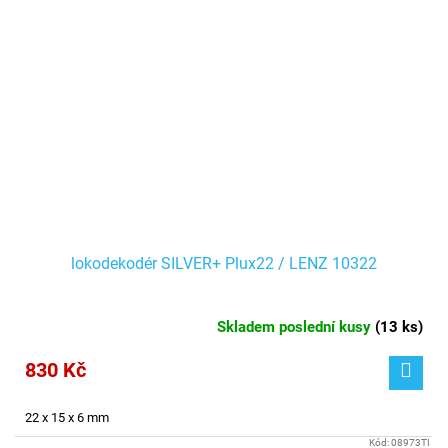
lokodekodér SILVER+ Plux22 / LENZ 10322
Skladem poslední kusy
(
13 ks
)
830 Kč
22 x 15 x 6 mm
Kód:
08973TI