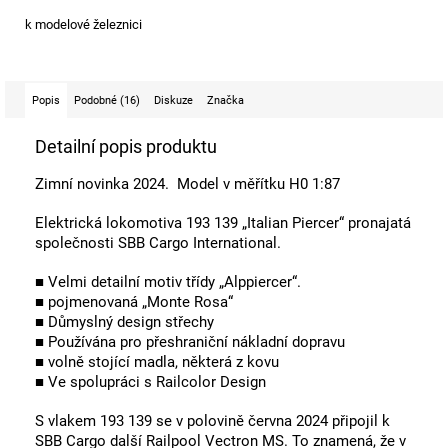
k modelové železnici
Popis
Podobné (16)
Diskuze
Značka
Detailní popis produktu
Zimní novinka 2024. Model v měřítku H0 1:87
Elektrická lokomotiva 193 139 „Italian Piercer“ pronajatá
společnosti SBB Cargo International.
■ Velmi detailní motiv třídy „Alppiercer“.
■ pojmenovaná „Monte Rosa“
■ Důmyslný design střechy
■ Používána pro přeshraniční nákladní dopravu
■ volně stojící madla, některá z kovu
■ Ve spolupráci s Railcolor Design
S vlakem 193 139 se v polovině června 2024 připojil k
SBB Cargo další Railpool Vectron MS. To znamená, že v