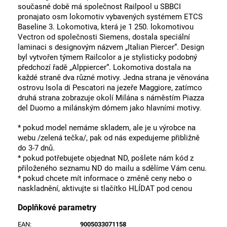
současné době má společnost Railpool u SBBCI
pronajato osm lokomotiv vybavených systémem ETCS
Baseline 3. Lokomotiva, která je 1 250. lokomotivou
Vectron od společnosti Siemens, dostala speciální
laminaci s designovým názvem „Italian Piercer“. Design
byl vytvořen týmem Railcolor a je stylisticky podobný
předchozí řadě „Alppiercer“. Lokomotiva dostala na
každé straně dva různé motivy. Jedna strana je věnována
ostrovu Isola di Pescatori na jezeře Maggiore, zatímco
druhá strana zobrazuje okolí Milána s náměstím Piazza
del Duomo a milánským dómem jako hlavními motivy.
* pokud model nemáme skladem, ale je u výrobce na
webu /zelená tečka/, pak od nás expedujeme přibližně
do 3-7 dnů.
* pokud potřebujete objednat ND, pošlete nám kód z
přiloženého seznamu ND do mailu a sdělíme Vám cenu.
* pokud chcete mít informace o změně ceny nebo o
naskladnění, aktivujte si tlačítko HLÍDAT pod cenou
Doplňkové parametry
EAN
:
9005033071158