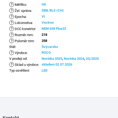
?
H0
Měřítko
:
?
SBB, BLS (CH)
Žel. správa
:
?
VI
Epocha
:
?
Vectron
Lokomotiva
:
?
NEM 658 Plux22
DCC konektor
:
?
218
Rozměr mm
:
?
358
Poloměr mm
:
Stát
:
Švýcarsko
?
ROCO
Výrobce
:
V prodeji od
:
Novinka 2025
,
Novinka 2024
,
2Q/2025
?
skladem 02.07.2026
Sklad u výrobce
:
Typ osvětlení
:
LED
Z
á
p
a
Kontakt