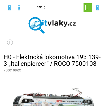
Přejít
na
NÁKUPNÍ
CZK
obsah
KOŠÍK
H0 - Elektrická lokomotiva 193 139-
3 „Italienpiercer“ / ROCO 7500108
7500108RO