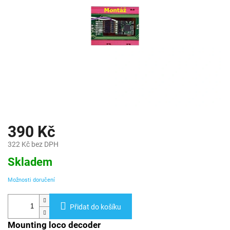
390 Kč
322 Kč bez DPH
Měrná
Skladem
cena:
Možnosti doručení
Přidat do košíku
Mounting loco decoder