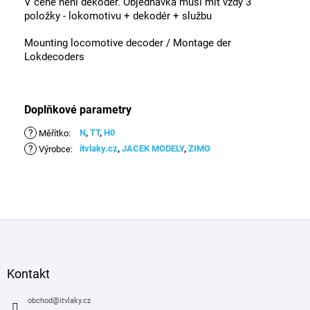
V ceně není dekodér. Objednávka musí mít vždy 3
položky - lokomotivu + dekodér + službu
Mounting locomotive decoder / Montage der
Lokdecoders
Doplňkové parametry
?
N
,
TT
,
H0
Měřítko
:
?
itvlaky.cz
,
JACEK MODELY
,
ZIMO
Výrobce
:
Z
á
p
a
Kontakt
t
í
obchod
@
itvlaky.cz