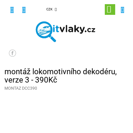
Přejít
na
NÁKUPNÍ
CZK
obsah
KOŠÍK
montáž lokomotivního dekodéru,
verze 3 - 390Kč
MONTAZ DCC390