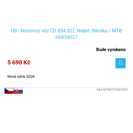
H0 - Motorový vůz ČD 854 027, Najbrt, Nikolka / MTB
H0854027
Bude vyrobeno
5 690 Kč
Nová série 2026
Kód:
MTBH0T4662293