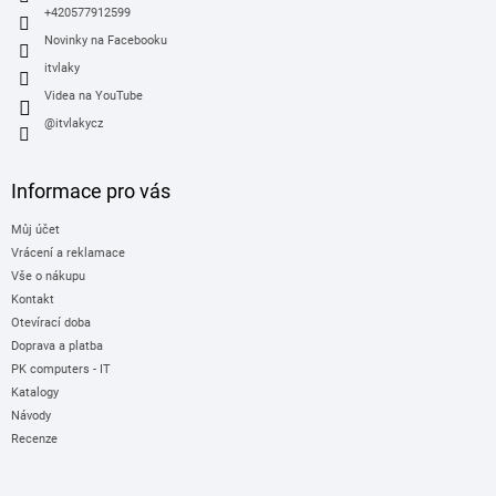
+420577912599
Novinky na Facebooku
itvlaky
Videa na YouTube
@itvlakycz
Informace pro vás
Můj účet
Vrácení a reklamace
Vše o nákupu
Kontakt
Otevírací doba
Doprava a platba
PK computers - IT
Katalogy
Návody
Recenze