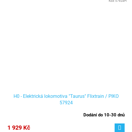
Kód:
57924PI
H0 - Elektrická lokomotiva "Taurus" Flixtrain / PIKO
57924
Dodání do 10-30 dnů
1 929 Kč