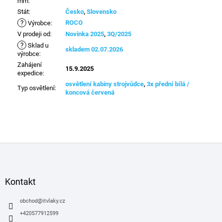
mm
:
Stát
:
Česko
,
Slovensko
?
ROCO
Výrobce
:
V prodeji od
:
Novinka 2025
,
3Q/2025
?
Sklad u
skladem 02.07.2026
výrobce
:
Zahájení
15.9.2025
expedice
:
osvětlení kabiny strojvůdce
,
3x přední bílá /
Typ osvětlení
:
koncová červená
Z
á
p
a
Kontakt
t
í
obchod
@
itvlaky.cz
+420577912599