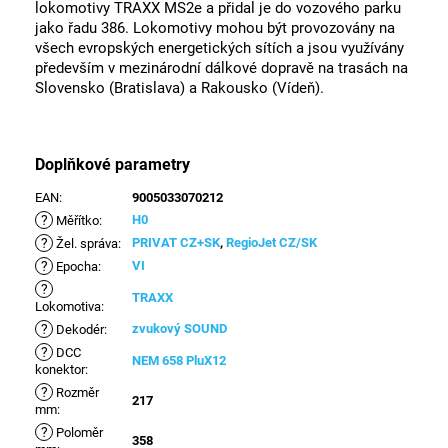
lokomotivy TRAXX MS2e a přidal je do vozového parku
jako řadu 386. Lokomotivy mohou být provozovány na
všech evropských energetických sítích a jsou využívány
především v mezinárodní dálkové dopravě na trasách na
Slovensko (Bratislava) a Rakousko (Vídeň).
Doplňkové parametry
EAN
:
9005033070212
?
H0
Měřítko
:
?
PRIVAT CZ+SK
,
RegioJet CZ/SK
Žel. správa
:
?
VI
Epocha
:
?
TRAXX
Lokomotiva
:
?
zvukový SOUND
Dekodér
:
?
DCC
NEM 658 PluX12
konektor
:
?
Rozměr
217
mm
:
?
Poloměr
358