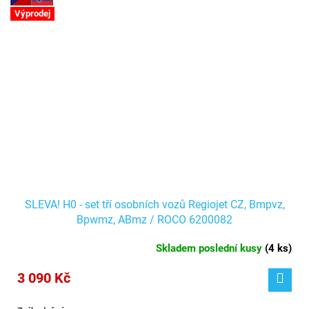
Výprodej
SLEVA! H0 - set tří osobních vozů Regiojet CZ, Bmpvz,
Bpwmz, ABmz / ROCO 6200082
Skladem poslední kusy
(
4 ks
)
3 090 Kč