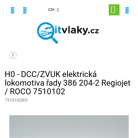
Přejít
na
NÁKUPNÍ
CZK
obsah
KOŠÍK
H0 - DCC/ZVUK elektrická
lokomotiva řady 386 204-2 Regiojet
/ ROCO 7510102
7510102RO