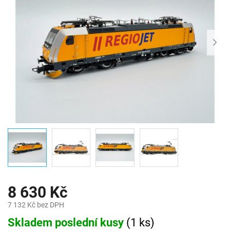
8 630 Kč
7 132 Kč bez DPH
Měrná
Skladem poslední kusy
(
1 ks
)
cena: