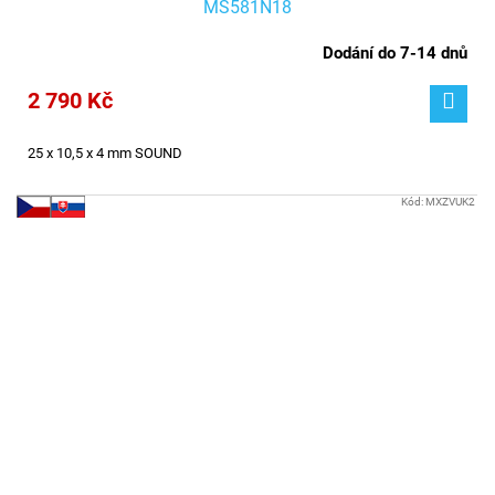
MS581N18
Dodání do 7-14 dnů
2 790 Kč
25 x 10,5 x 4 mm
SOUND
Kód:
MXZVUK2