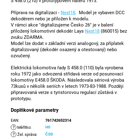
S 458.0 (210) v prototypovém nátěru 1973.
Příprava na digitalizaci -
Next18
.
Model je vybaven DCC
dekodérem nebo je přiložen k modelu.
V rámci akce "digitalizujeme Česko 26" je v balení
přiložený lokomotivní dekodér Lays
Next18
(860015) bez
zvuku ZDARMA.
Model lze dodat v základní verzi analogový, za příplatek
digitalizovaný (dekodér osazený a otestovaný) nebo
ozvučený.
Elektrická lokomotiva řady S 458.0 (110) byla vyrobena
roku 1972 jako odvozená střídavá verze od posunovací
lokomotivy E458.0 ŠKODA. Následovala sériová výroba
73kusů v několik seriích v letech 1973-83-1988. Později
připravovaná verze s tyristorovou regulací zůstává v
prototypu.
Doplňkové parametry
EAN
:
761742652314
?
H0
Měřítko
:
?
ČSD
Žel. správa
: