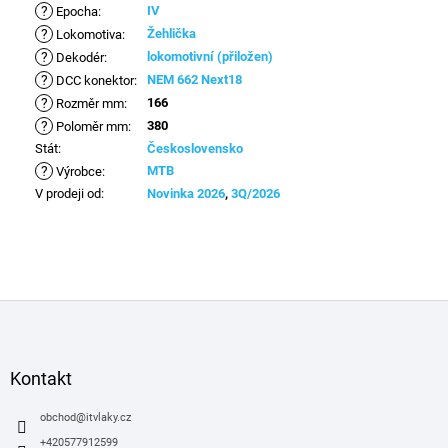
?
IV
Epocha
:
?
Žehlička
Lokomotiva
:
?
lokomotivní (přiložen)
Dekodér
:
?
NEM 662 Next18
DCC konektor
:
?
166
Rozměr mm
:
?
380
Poloměr mm
:
Stát
:
Československo
?
MTB
Výrobce
:
V prodeji od
:
Novinka 2026
,
3Q/2026
Z
á
p
a
Kontakt
t
í
obchod
@
itvlaky.cz
+420577912599