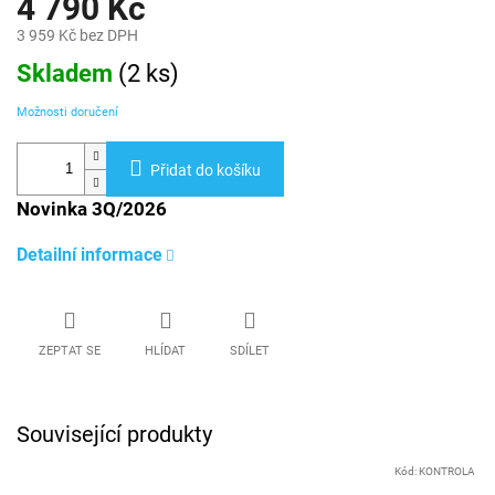
4 790 Kč
3 959 Kč bez DPH
Měrná
Skladem
(
2 ks
)
cena:
Možnosti doručení
Přidat do košíku
Novinka 3Q/2026
Detailní informace
ZEPTAT SE
HLÍDAT
SDÍLET
Související produkty
Kód:
KONTROLA