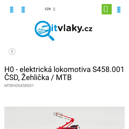
Přejít
na
NÁKUPNÍ
CZK
obsah
KOŠÍK
H0 - elektrická lokomotiva S458.001
ČSD, Žehlička / MTB
MTBH0S458001