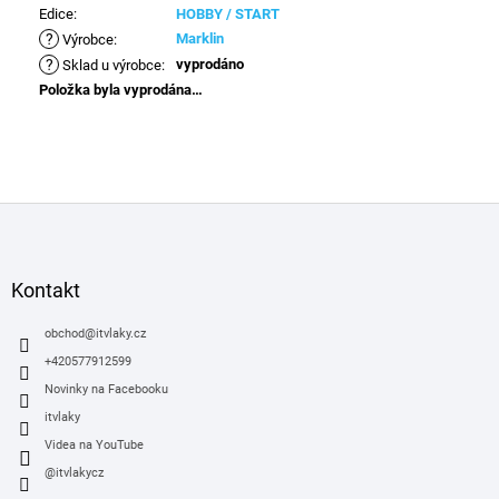
Edice
:
HOBBY / START
?
Marklin
Výrobce
:
?
vyprodáno
Sklad u výrobce
:
Položka byla vyprodána…
Z
á
p
a
Kontakt
t
í
obchod
@
itvlaky.cz
+420577912599
Novinky na Facebooku
itvlaky
Videa na YouTube
@itvlakycz