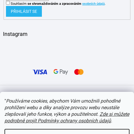
Souhlasím
se shromažďováním
a zpracováním
osobních údajů
.
PŘIHLÁSIT SE
Instagram
Vytvořil Shoptet
"
Používáme cookies, abychom Vám umožnili pohodlné
prohlížení webu a díky analýze provozu webu neustále
Copyright 2026
itvlaky.cz
. Všechna práva vyhrazena.
Upravit nastavení cookies
zlepšovali jeho funkce, výkon a použitelnost.
Zde si můžete
podrobně projít Podmínky ochrany osobních údajů
.