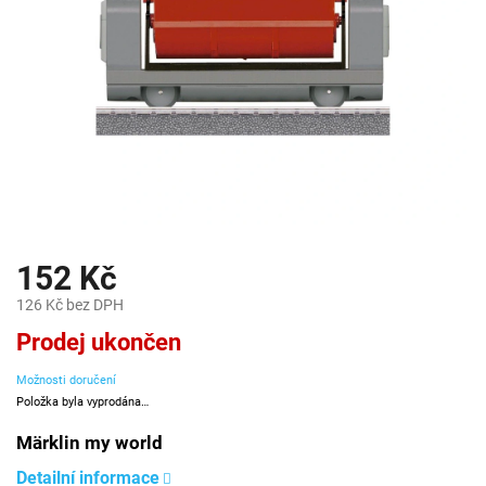
152 Kč
126 Kč bez DPH
Měrná
Prodej ukončen
cena:
Možnosti doručení
Položka byla vyprodána…
Märklin my world
Detailní informace