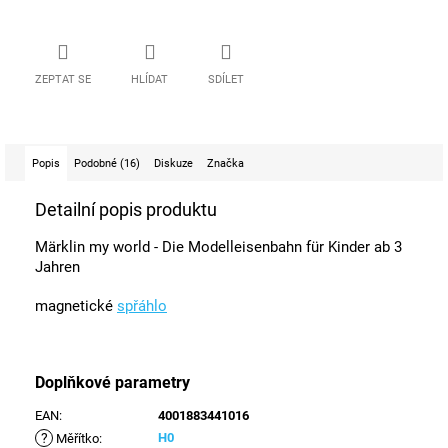
ZEPTAT SE
HLÍDAT
SDÍLET
Popis
Podobné (16)
Diskuze
Značka
Detailní popis produktu
Märklin my world - Die Modelleisenbahn für Kinder ab 3
Jahren
magnetické
spřáhlo
Doplňkové parametry
EAN
:
4001883441016
?
H0
Měřítko
: