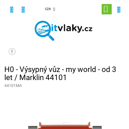
Přejít
na
NÁKUPNÍ
CZK
obsah
KOŠÍK
H0 - Výsypný vůz - my world - od 3
let / Marklin 44101
44101MA