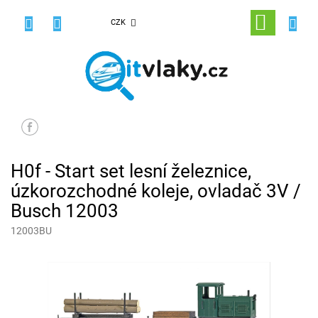
Přejít
na
NÁKUPNÍ
CZK
obsah
KOŠÍK
H0f - Start set lesní železnice,
úzkorozchodné koleje, ovladač 3V /
Busch 12003
12003BU