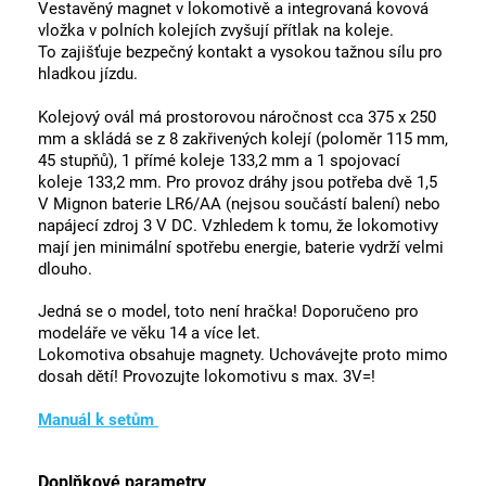
Vestavěný magnet v lokomotivě a integrovaná kovová
vložka v polních kolejích zvyšují přítlak na koleje.
To zajišťuje bezpečný kontakt a vysokou tažnou sílu pro
hladkou jízdu.
Kolejový ovál má prostorovou náročnost cca 375 x 250
mm a skládá se z 8 zakřivených kolejí (poloměr 115 mm,
45 stupňů), 1 přímé koleje 133,2 mm a 1 spojovací
koleje 133,2 mm. Pro provoz dráhy jsou potřeba dvě 1,5
V Mignon baterie LR6/AA (nejsou součástí balení) nebo
napájecí zdroj 3 V DC. Vzhledem k tomu, že lokomotivy
mají jen minimální spotřebu energie, baterie vydrží velmi
dlouho.
Jedná se o model
, toto není hračka! Doporučeno pro
modeláře ve věku 14 a více let.
Lokomotiva obsahuje magnety. Uchovávejte proto mimo
dosah dětí! Provozujte lokomotivu s max. 3V=!
Manuál k setům
Doplňkové parametry