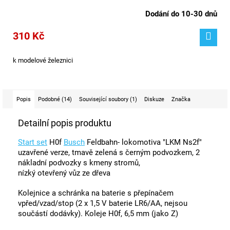
Dodání do 10-30 dnů
310 Kč
k modelové železnici
Popis
Podobné (14)
Související soubory (1)
Diskuze
Značka
Detailní popis produktu
Start set
H0f
Busch
Feldbahn- lokomotiva "LKM Ns2f"
uzavřené verze, tmavě zelená s černým podvozkem, 2
nákladní podvozky s kmeny stromů,
nízký otevřený vůz ze dřeva
Kolejnice a schránka na baterie s přepínačem
vpřed/vzad/stop (2 x 1,5 V baterie LR6/AA, nejsou
součástí dodávky). Koleje H0f, 6,5 mm (jako Z)