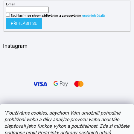
E-mail
Souhlasím
se shromažďováním
a zpracováním
osobních údajů
.
PŘIHLÁSIT SE
Instagram
Vytvořil Shoptet
"
Používáme cookies, abychom Vám umožnili pohodlné
prohlížení webu a díky analýze provozu webu neustále
Copyright 2026
itvlaky.cz
. Všechna práva vyhrazena.
Upravit nastavení cookies
zlepšovali jeho funkce, výkon a použitelnost.
Zde si můžete
podrobně projít Podmínky ochrany osobních údajů
.