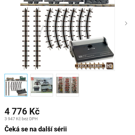
4 776 Kč
3 947 Kč bez DPH
Měrná
Čeká se na další sérii
cena: