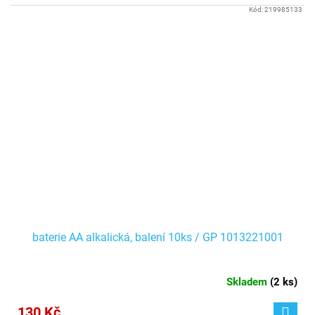
Kód:
219985133
baterie AA alkalická, balení 10ks / GP 1013221001
Skladem
(
2 ks
)
130 Kč