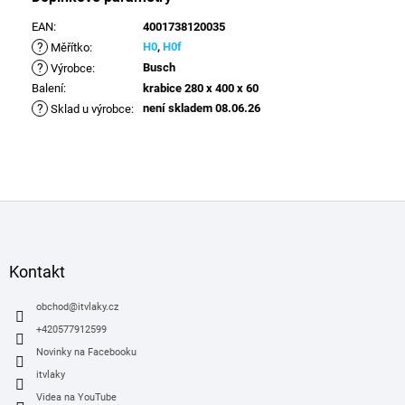
EAN
:
4001738120035
?
H0
,
H0f
Měřítko
:
?
Busch
Výrobce
:
Balení
:
krabice 280 x 400 x 60
?
není skladem 08.06.26
Sklad u výrobce
:
Z
á
p
a
Kontakt
t
í
obchod
@
itvlaky.cz
+420577912599
Novinky na Facebooku
itvlaky
Videa na YouTube