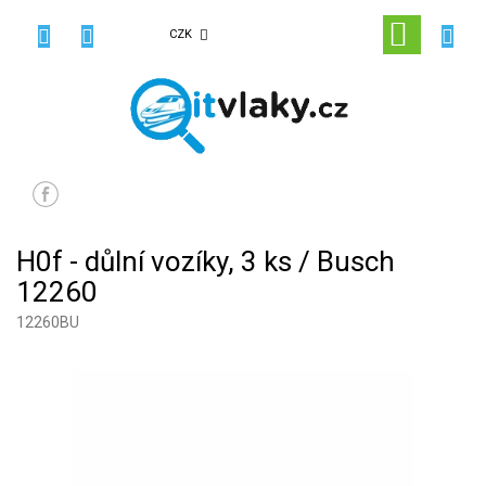
Přejít
na
NÁKUPN
CZK
obsah
KOŠÍK
H0f - důlní vozíky, 3 ks / Busch
12260
12260BU