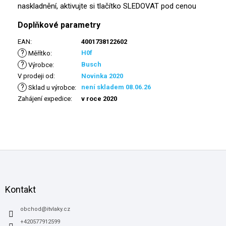
naskladnění, aktivujte si tlačítko SLEDOVAT pod cenou
Doplňkové parametry
EAN
:
4001738122602
?
H0f
Měřítko
:
?
Busch
Výrobce
:
V prodeji od
:
Novinka 2020
?
není skladem 08.06.26
Sklad u výrobce
:
Zahájení expedice
:
v roce 2020
Z
á
p
a
Kontakt
t
í
obchod
@
itvlaky.cz
+420577912599