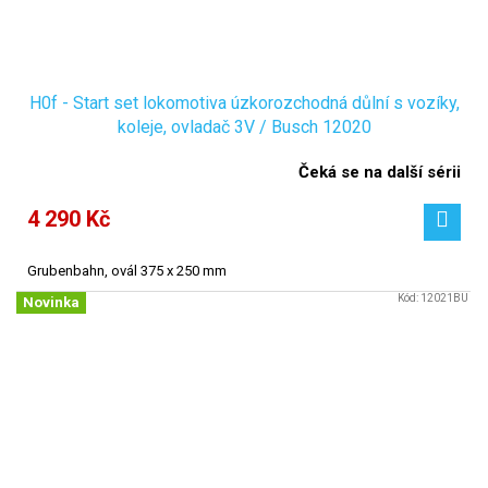
H0f - Start set lokomotiva úzkorozchodná důlní s vozíky,
koleje, ovladač 3V / Busch 12020
Čeká se na další sérii
4 290 Kč
Grubenbahn, ovál 375 x 250 mm
Kód:
12021BU
Novinka