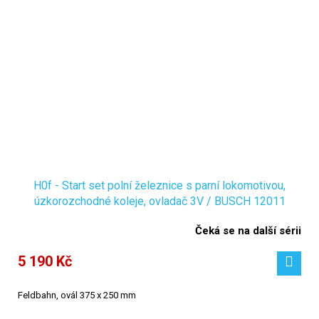
H0f - Start set polní železnice s parní lokomotivou,
úzkorozchodné koleje, ovladač 3V / BUSCH 12011
Čeká se na další sérii
5 190 Kč
Feldbahn, ovál 375 x 250 mm