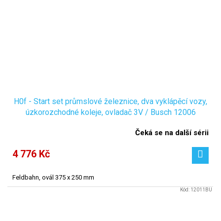
H0f - Start set průmslové železnice, dva vyklápěcí vozy,
úzkorozchodné koleje, ovladač 3V / Busch 12006
Čeká se na další sérii
4 776 Kč
Feldbahn, ovál 375 x 250 mm
Kód:
12011BU