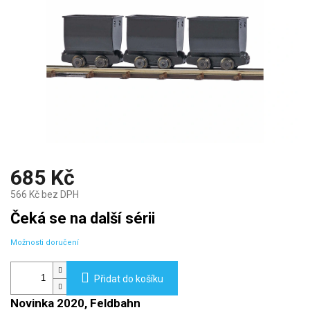
685 Kč
566 Kč bez DPH
Měrná
Čeká se na další sérii
cena:
Možnosti doručení
Přidat do košíku
Novinka 2020, Feldbahn