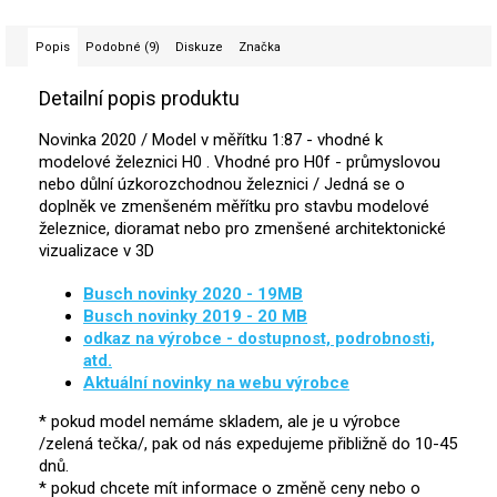
Popis
Podobné (9)
Diskuze
Značka
Detailní popis produktu
Novinka 2020 / Model v měřítku 1:87 - vhodné k
modelové železnici H0 . Vhodné pro H0f - průmyslovou
nebo důlní úzkorozchodnou železnici / Jedná se o
doplněk ve zmenšeném měřítku pro stavbu modelové
železnice, dioramat nebo pro zmenšené architektonické
vizualizace v 3D
Busch novinky 2020 - 19MB
Busch novinky 2019 - 20 MB
odkaz na výrobce - dostupnost, podrobnosti,
atd.
Aktuální novinky na webu výrobce
* pokud model nemáme skladem, ale je u výrobce
/zelená tečka/, pak od nás expedujeme přibližně do 10-45
dnů.
* pokud chcete mít informace o změně ceny nebo o