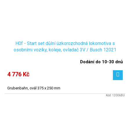
H0f - Start set důlní úzkorozchodná lokomotiva s
osobními vozíky, koleje, ovladač 3V / Busch 12021
Dodání do 10-30 dnů
4 776 Kč
Grubenbahn, ovál 375 x 250 mm
Kód:
12006BU