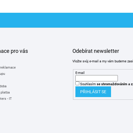
mace pro vás
Odebírat newsletter
Vložte svůj e-mail a my vám budeme zas
 reklamace
E-mail
upu
Souhlasím
se shromažďováním
a z
 doba
PŘIHLÁSIT SE
 platba
ers - IT