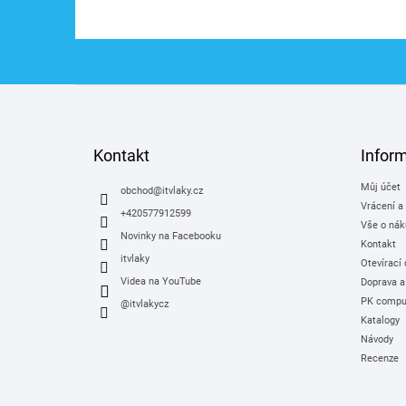
Z
á
p
a
Kontakt
Infor
t
Můj účet
í
obchod
@
itvlaky.cz
Vrácení a
+420577912599
Vše o nák
Novinky na Facebooku
Kontakt
itvlaky
Otevírací
Videa na YouTube
Doprava a
PK comput
@itvlakycz
Katalogy
Návody
Recenze