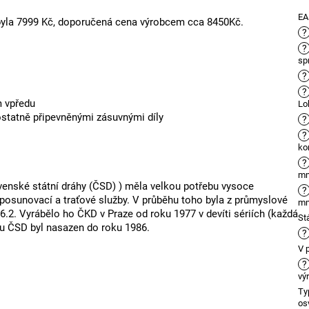
E
 byla 7999 Kč, doporučená cena výrobcem cca 8450Kč.
?
?
sp
?
?
m vpředu
Lo
tatně připevněnými zásuvnými díly
?
?
ko
?
m
venské státní dráhy (ČSD) ) měla velkou potřebu vysoce
?
posunovací a traťové služby. V průběhu toho byla z průmyslové
m
6.2. Vyrábělo ho ČKD v Praze od roku 1977 v devíti sériích (každá
St
 u ČSD byl nasazen do roku 1986.
?
V 
?
vý
Ty
os