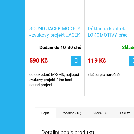
SOUND JACEK-MODELY
Důkladná kontrola
- zvukový projekt JACEK
LOKOMOTIVY před
do dekodéru ZIMO
odesláním + testován
Dodání do 10-30 dnů
Skla
jízdy
590 Kč
119 Kč
do dekodérů MX/MS, nejlepší
služba pro náročné
zvukový projekt / the best
sound project
Popis
Podobné (16)
Videa (3)
Diskuze
Detailní popis produktu