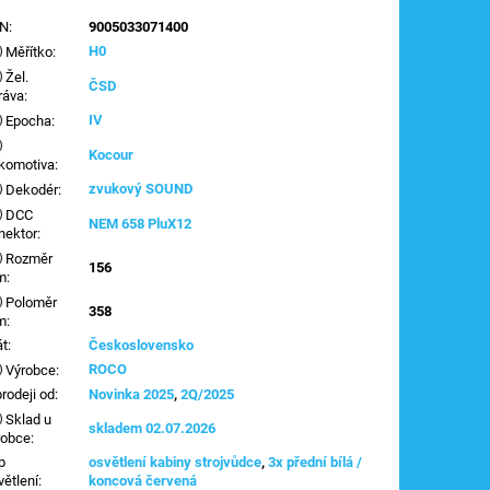
AN
:
9005033071400
H0
Měřítko
:
Žel.
ČSD
ráva
:
IV
Epocha
:
Kocour
komotiva
:
zvukový SOUND
Dekodér
:
DCC
NEM 658 PluX12
nektor
:
Rozměr
156
m
:
Poloměr
358
m
:
át
:
Československo
ROCO
Výrobce
:
prodeji od
:
Novinka 2025
,
2Q/2025
Sklad u
skladem 02.07.2026
robce
:
p
osvětlení kabiny strojvůdce
,
3x přední bílá /
větlení
:
koncová červená