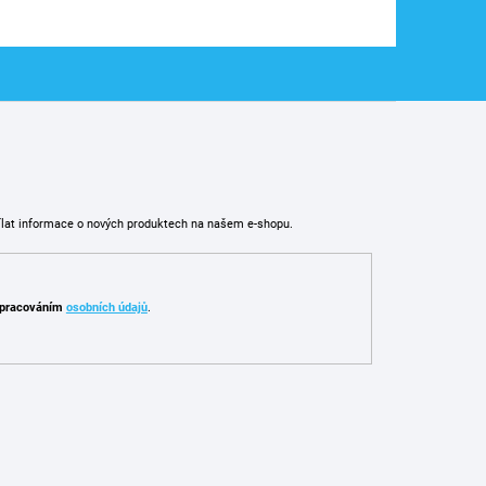
ílat informace o nových produktech na našem e-shopu.
pracováním
osobních údajů
.