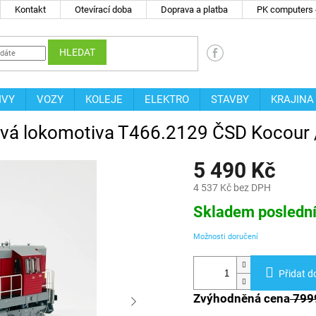
Kontakt
Otevírací doba
Doprava a platba
PK computers -
HLEDAT
IVY
VOZY
KOLEJE
ELEKTRO
STAVBY
KRAJINA
ová lokomotiva T466.2129 ČSD Kocour
5 490 Kč
4 537 Kč bez DPH
Měrná
Skladem posledn
cena:
Možnosti doručení
Přidat d
Zvýhodněná cena
799