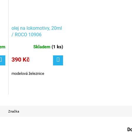
olej na lokomotivy, 20ml
/ ROCO 10906
í
dem
Skladem
(
1 ks
)
390 Kč
modelová železnice
Značka
D