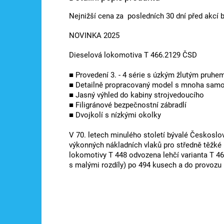
Nejnižší cena za posledních 30 dní před akcí
NOVINKA 2025
Dieselová lokomotiva T 466.2129 ČSD
■ Provedení 3. - 4 série s úzkým žlutým pruhe
■ Detailně propracovaný model s mnoha samos
■ Jasný výhled do kabiny strojvedoucího
■ Filigránové bezpečnostní zábradlí
■ Dvojkolí s nízkými okolky
V 70. letech minulého století bývalé Českoslo
výkonných nákladních vlaků pro středně těžké 
lokomotivy T 448 odvozena lehčí varianta T 46
s malými rozdíly) po 494 kusech a do provozu