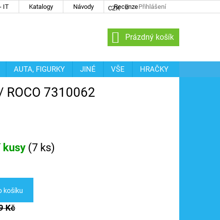
 IT
Katalogy
Návody
Recenze
Přihlášení
CZK
NÁKUPNÍ
Prázdný košík
KOŠÍK
AUTA, FIGURKY
JINÉ
VŠE
HRAČKY
 / ROCO 7310062
í kusy
(
7 ks
)
o košíku
9 Kč