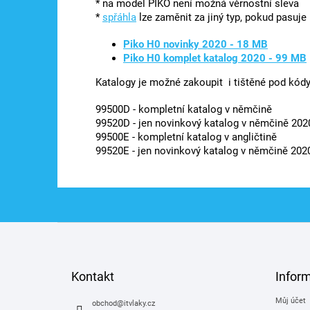
* na model PIKO není možná věrnostní sleva
*
spřáhla
lze zaměnit za jiný typ, pokud pasuje
Piko H0 novinky 2020 - 18 MB
Piko H0 komplet katalog 2020 - 99 MB
Katalogy je možné zakoupit i tištěné pod kódy
99500D - kompletní katalog v němčině
99520D - jen novinkový katalog v němčině 202
99500E - kompletní katalog v angličtině
99520E - jen novinkový katalog v němčině 202
Z
á
p
a
Kontakt
Infor
t
Můj účet
í
obchod
@
itvlaky.cz