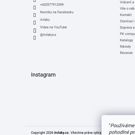
Vrácení a
+420577912599
Vše o nák
Novinky na Facebooku
Kontakt
itvlaky
Otevírací
Videa na YouTube
Doprava a
PK comput
@itvlakycz
Katalogy
Návody
Recenze
Instagram
"
Používáme 
pohodlné pr
Copyright 2026
itvlaky.cz
. Všechna práva vyhrazena.
Upravit nastaven