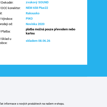
zvukový SOUND
Dekodér
:
NEM 658 Plux22
DCC konektor
:
át
:
Rakousko
PIKO
Výrobce
:
prodeji od
:
Novinka 2020
platba možná pouze převodem nebo
Platba
:
kartou
Sklad u
skladem 08.06.26
robce
:
ílat informace o nových produktech na našem e-shopu.