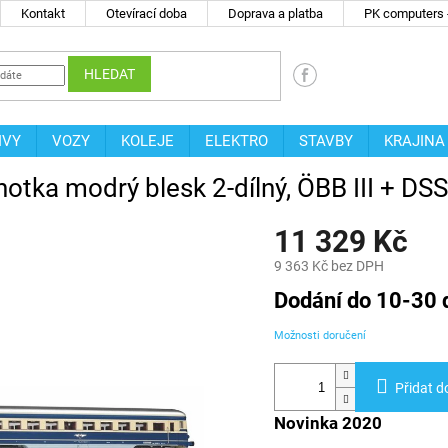
Kontakt
Otevírací doba
Doprava a platba
PK computers -
HLEDAT
IVY
VOZY
KOLEJE
ELEKTRO
STAVBY
KRAJINA
otka modrý blesk 2-dílný, ÖBB III + D
11 329 Kč
9 363 Kč bez DPH
Měrná
Dodání do 10-30 
cena:
Možnosti doručení
Přidat d
Novinka 2020