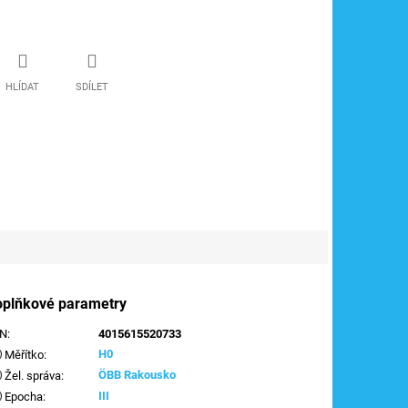
HLÍDAT
SDÍLET
oplňkové parametry
AN
:
4015615520733
H0
Měřítko
:
ÖBB Rakousko
Žel. správa
:
III
Epocha
: