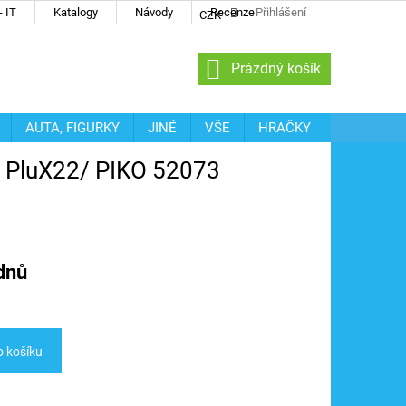
 IT
Katalogy
Návody
Recenze
Přihlášení
CZK
NÁKUPNÍ
Prázdný košík
KOŠÍK
AUTA, FIGURKY
JINÉ
VŠE
HRAČKY
SS PluX22/ PIKO 52073
dnů
o košíku