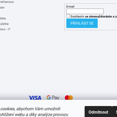
 reklamace
E-mail
upu
Souhlasím
se shromažďováním
a z
 doba
PŘIHLÁSIT SE
 platba
ers - IT
cookies, abychom Vám umožnili
Odmítnout
ohlížení webu a díky analýze provozu
í cookies