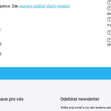
?
 patice. Zde
seznam spřáhel všech výrobců
?
St
?
V 
:
?
?
0
vý
0
mace pro vás
Odebírat newsletter
Vložte svůj e-mail a my vám budeme zas