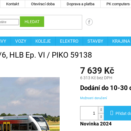
Kontakt
Otevírací doba
Doprava a platba
PK computers -
HLEDAT
IVY
VOZY
KOLEJE
ELEKTRO
STAVBY
KRAJINA
/6, HLB Ep. VI / PIKO 59138
7 639 Kč
6 313 Kč bez DPH
Měrná
Dodání do 10-30 
cena:
Možnosti doručení
Přidat d
Novinka 2024