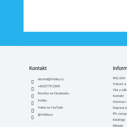
Z
á
p
a
Kontakt
Infor
t
Můj účet
í
obchod
@
itvlaky.cz
Vrácení a
+420577912599
Vše o nák
Novinky na Facebooku
Kontakt
itvlaky
Otevírací
Videa na YouTube
Doprava a
PK comput
@itvlakycz
Katalogy
Návody