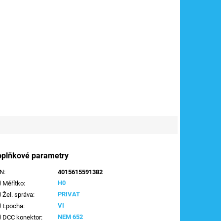
oplňkové parametry
AN
:
4015615591382
H0
Měřítko
:
PRIVAT
Žel. správa
:
VI
Epocha
:
NEM 652
DCC konektor
: