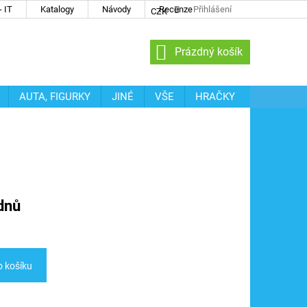
 IT
Katalogy
Návody
Recenze
Přihlášení
CZK
NÁKUPNÍ
Prázdný košík
KOŠÍK
AUTA, FIGURKY
JINÉ
VŠE
HRAČKY
dnů
o košíku