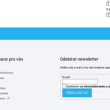
?
V 
?
mace pro vás
Odebírat newsletter
Vložte svůj e-mail a my vám budeme zas
 reklamace
E-mail
upu
Souhlasím
se shromažďováním
a z
 doba
PŘIHLÁSIT SE
 platba
ers - IT