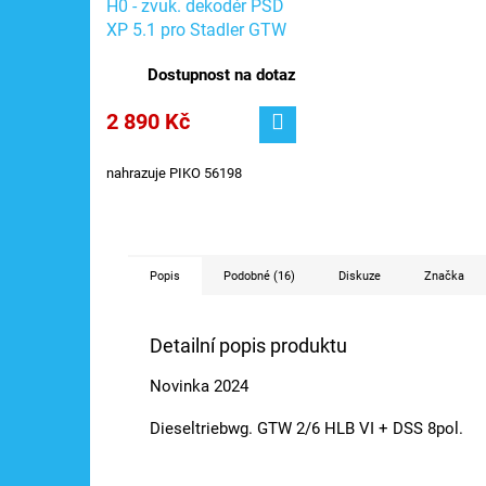
H0 - zvuk. dekodér PSD
XP 5.1 pro Stadler GTW
Diesel NEM652 - 8pin +
Dostupnost na dotaz
repro / PIKO 56616
2 890 Kč
nahrazuje PIKO 56198
Popis
Podobné (16)
Diskuze
Značka
Detailní popis produktu
Novinka 2024
Dieseltriebwg. GTW 2/6 HLB VI + DSS 8pol.