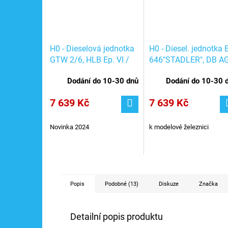
H0 - Dieselová jednotka
H0 - Diesel. jednotka 
GTW 2/6, HLB Ep. VI /
646"STADLER", DB AG
PIKO 59138
PIKO 59520
Dodání do 10-30 dnů
Dodání do 10-30 
7 639 Kč
7 639 Kč
Novinka 2024
k modelové železnici
Popis
Podobné (13)
Diskuze
Značka
Detailní popis produktu