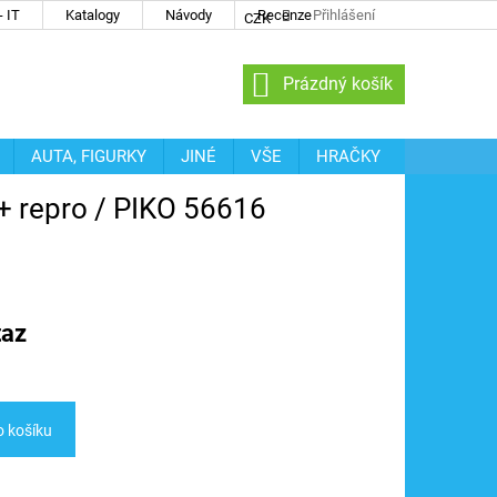
 IT
Katalogy
Návody
Recenze
Přihlášení
CZK
NÁKUPNÍ
Prázdný košík
KOŠÍK
AUTA, FIGURKY
JINÉ
VŠE
HRAČKY
+ repro / PIKO 56616
taz
o košíku