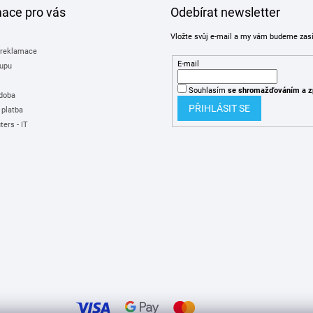
mace pro vás
Odebírat newsletter
Vložte svůj e-mail a my vám budeme zas
 reklamace
E-mail
upu
Souhlasím
se shromažďováním
a z
 doba
PŘIHLÁSIT SE
 platba
ers - IT