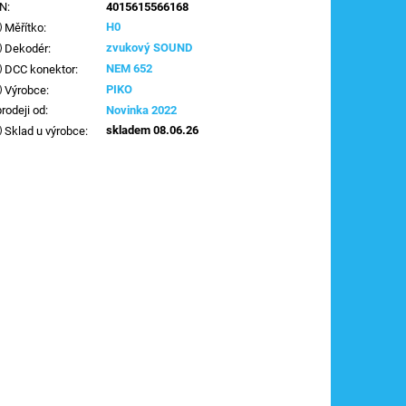
AN
:
4015615566168
H0
Měřítko
:
zvukový SOUND
Dekodér
:
NEM 652
DCC konektor
:
PIKO
Výrobce
:
prodeji od
:
Novinka 2022
skladem 08.06.26
Sklad u výrobce
: