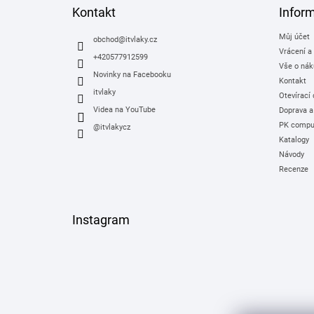
a
Kontakt
Infor
t
Můj účet
í
obchod
@
itvlaky.cz
Vrácení a
+420577912599
Vše o nák
Novinky na Facebooku
Kontakt
itvlaky
Otevírací
Videa na YouTube
Doprava a
PK comput
@itvlakycz
Katalogy
Návody
Recenze
Instagram