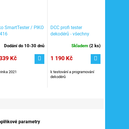
ko SmartTester / PIKO
DCC profi tester
416
dekodérů - všechny
patice, motor, repro /
Dodání do 10-30 dnů
Skladem
(
2 ks
)
ESU 53900
339 Kč
1 190 Kč
inka 2021
k testování a programování
dekodérů
oplňkové parametry