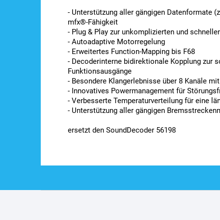
- Unterstützung aller gängigen Datenformate 
mfx®-Fähigkeit
- Plug & Play zur unkomplizierten und schnell
- Autoadaptive Motorregelung
- Erweitertes Function-Mapping bis F68
- Decoderinterne bidirektionale Kopplung zur
Funktionsausgänge
- Besondere Klangerlebnisse über 8 Kanäle mit
- Innovatives Powermanagement für Störungsfr
- Verbesserte Temperaturverteilung für eine 
- Unterstützung aller gängigen Bremsstreck
ersetzt den SoundDecoder 56198
Z
á
p