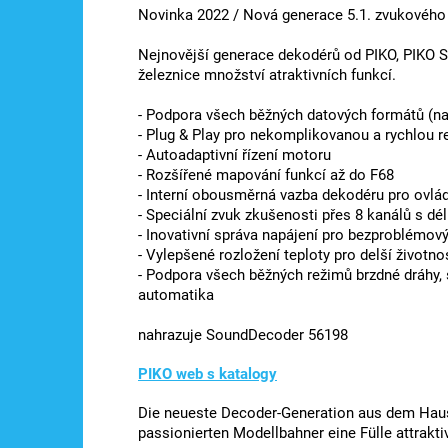
Novinka 2022 / Nová generace 5.1. zvukového
Nejnovější generace dekodérů od PIKO, PIKO 
železnice množství atraktivních funkcí.
- Podpora všech běžných datových formátů (na
- Plug & Play pro nekomplikovanou a rychlou re
- Autoadaptivní řízení motoru
- Rozšířené mapování funkcí až do F68
- Interní obousměrná vazba dekodéru pro ovládá
- Speciální zvuk zkušenosti přes 8 kanálů s dél
- Inovativní správa napájení pro bezproblémov
- Vylepšené rozložení teploty pro delší životn
- Podpora všech běžných režimů brzdné dráhy,
automatika
nahrazuje SoundDecoder 56198
PIKO web s katalogy
Die neueste Decoder-Generation aus dem Haus
passionierten Modellbahner eine Fülle attrakti