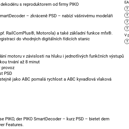
E
 dekodéru s reproduktorem od firmy PIKO
?
?
SmartDecoder – zkráceně PSD – nabízí vášnivému modeláři
?
?
př. RailComPlus®, Motorola) a také základní funkce mfx®.
V 
gistraci do vhodných digitálních řídicích stanic
?
ní motoru v závislosti na hluku i jednotlivých funkčních výstupů
kou trvání až 8 minut
ý provoz
ost PSD
 stejně jako ABC pomalá rychlost a ABC kyvadlová vlaková
e PIKO, der PIKO SmartDecoder – kurz PSD – bietet dem
ver Features.