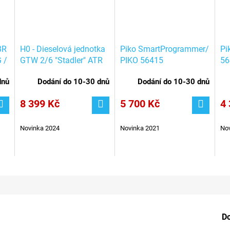
BR
H0 - Dieselová jednotka
Piko SmartProgrammer/
Pi
 /
GTW 2/6 "Stadler" ATR
PIKO 56415
56
115 ,,Ferrovia Nord
dnů
Dodání do 10-30 dnů
Dodání do 10-30 dnů
Milano,, Ep. VI / PIKO
59126
8 399 Kč
5 700 Kč
4 
Novinka 2024
Novinka 2021
Nov
D