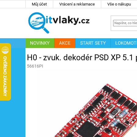
Přejít
Můj účet
Vrácení a reklamace
Vše o nákupu
na
obsah
NOVINKY
AKCE
START SETY
LOKOMOT
IT
ZNAČKY
H0 - zvuk. dekodér PSD XP 5.1
56616PI