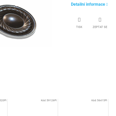
Detailní informace
TISK
ZEPTAT SE
520PI
Kód:
59126PI
Kód:
56415PI