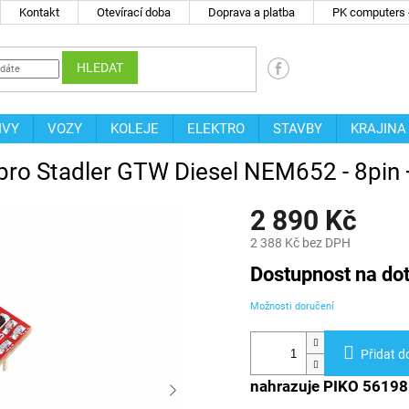
Kontakt
Otevírací doba
Doprava a platba
PK computers -
HLEDAT
IVY
VOZY
KOLEJE
ELEKTRO
STAVBY
KRAJINA
 pro Stadler GTW Diesel NEM652 - 8pin 
2 890 Kč
2 388 Kč bez DPH
Měrná
Dostupnost na do
cena:
Možnosti doručení
Přidat d
nahrazuje PIKO 56198