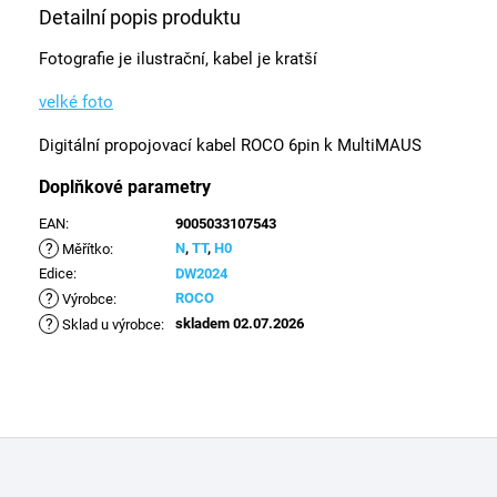
Detailní popis produktu
Fotografie je ilustrační, kabel je kratší
velké foto
Digitální propojovací kabel ROCO 6pin k MultiMAUS
Doplňkové parametry
EAN
:
9005033107543
?
N
,
TT
,
H0
Měřítko
:
Edice
:
DW2024
?
ROCO
Výrobce
:
?
skladem 02.07.2026
Sklad u výrobce
:
Z
á