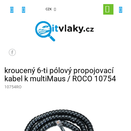
Přejít
na
NÁKUPNÍ
CZK
obsah
KOŠÍK
kroucený 6-ti pólový propojovací
kabel k multiMaus / ROCO 10754
10754RO