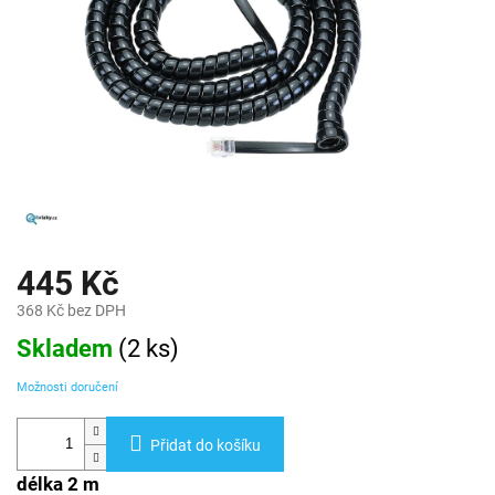
445 Kč
368 Kč bez DPH
Měrná
Skladem
(
2 ks
)
cena:
Možnosti doručení
Přidat do košíku
délka 2 m