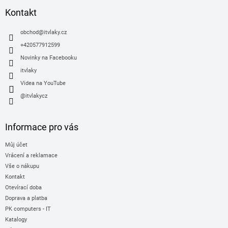
p
a
Kontakt
t
í
obchod
@
itvlaky.cz
+420577912599
Novinky na Facebooku
itvlaky
Videa na YouTube
@itvlakycz
Informace pro vás
Můj účet
Vrácení a reklamace
Vše o nákupu
Kontakt
Otevírací doba
Doprava a platba
PK computers - IT
Katalogy