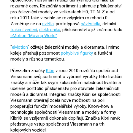
rozumné ceny. Rozsáhlý sortiment zahrnuje příslušenství
pro železniční modely ve velikostech H0, TT, N, Z a od
roku 2011 také v rychle se rozvíjejícím rozchodu 0.
Zaměřuje se na
světla
, prototypová
návěstidla
, detailní
trakční vedení
,
elektroniku
, příslušenství a již známou řadu
eMotion "Moving World"
.
"
eMotion
" oživuje železniční modely a dioramata. I mimo
koleje přitahují pozornost
pohyblivé figurky
a funkční
modely s různou tematikou.
Převzetím značky
Kibri
v roce 2010 rozšířila společnost
Viessmann svůj sortiment o vybrané výrobky této tradiční
značky a může tak svým zákazníkům nabídnout kvalitní a
ucelené portfolio příslušenství pro stavitele železničních
modelů a dioramat. Integrací značky Kibri se společnosti
Viessmann otevírají zcela nové možnosti na poli
prosperující funkční modelářské výroby. Know-how a
technologie společnosti Viessmann a modely a formy
Kibri® se vzájemně dokonale doplňují. Značka Kibri navíc
představuje vstup společnosti Viessmann na trh
kolejových vozidel.