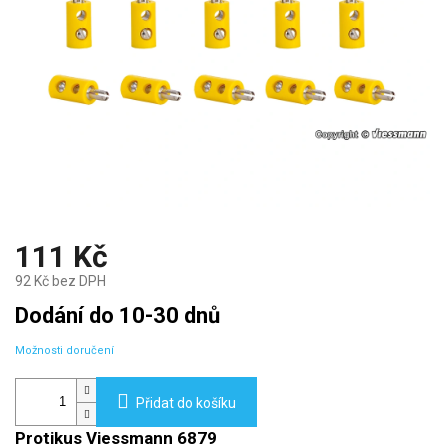
111 Kč
92 Kč bez DPH
Měrná
Dodání do 10-30 dnů
cena:
Možnosti doručení
Přidat do košíku
Protikus Viessmann 6879