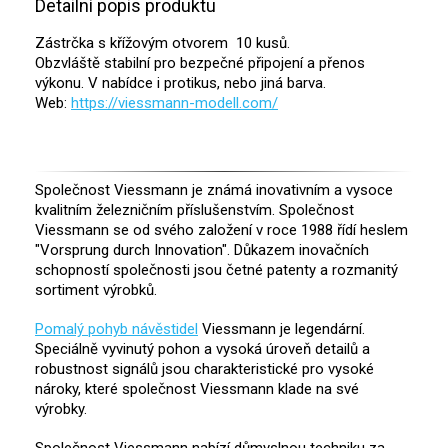
Detailní popis produktu
Zástrčka s křížovým otvorem 10 kusů.
Obzvláště stabilní pro bezpečné připojení a přenos
výkonu. V nabídce i protikus, nebo jiná barva.
Web:
https://viessmann-modell.com/
Společnost Viessmann je známá inovativním a vysoce
kvalitním železničním příslušenstvím. Společnost
Viessmann se od svého založení v roce 1988 řídí heslem
"Vorsprung durch Innovation". Důkazem inovačních
schopností společnosti jsou četné patenty a rozmanitý
sortiment výrobků.
Pomalý pohyb návěstidel
Viessmann je legendární.
Speciálně vyvinutý pohon a vysoká úroveň detailů a
robustnost signálů jsou charakteristické pro vysoké
nároky, které společnost Viessmann klade na své
výrobky.
Společnost Viessmann nabízí důmyslnou techniku za