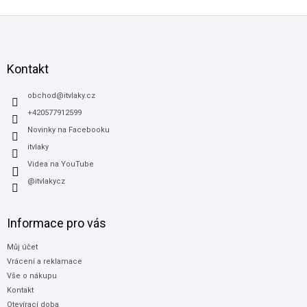
Z
á
p
a
Kontakt
t
í
obchod
@
itvlaky.cz
+420577912599
Novinky na Facebooku
itvlaky
Videa na YouTube
@itvlakycz
Informace pro vás
Můj účet
Vrácení a reklamace
Vše o nákupu
Kontakt
Otevírací doba