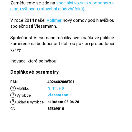
Zaměřujeme se zde na
speciální vozidla s pohonem a
plnou výbavou (stavební a údržbářská).
V roce 2014 našel
Vollmer
nový domov pod hlavičkou
společnosti Viessmann.
Společnost Viessmann má díky své značkové politice
zaměřené na budoucnost dobrou pozici i pro budoucí
výzvy.
Inovace, které se hýbou!
Doplňkové parametry
EAN
:
4026602068701
?
N
,
TT
,
H0
Měřítko
:
?
Viessmann
Výrobce
:
?
skladem 08.06.26
Sklad u výrobce
:
CN
:
85369010