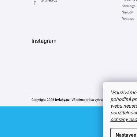
@itvlakycz
Katalogy
Návody
Recenze
Instagram
"
Používáme 
pohodlné pr
Copyright 2026
itvlaky.cz
. Všechna práva vyhrazena.
Upravit nastaven
webu neustál
použitelnos
ochrany oso
Nastaven