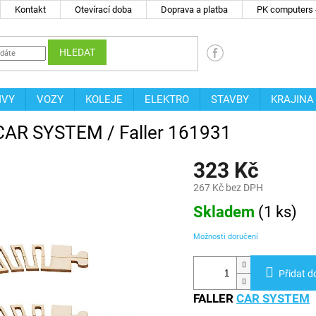
Kontakt
Otevírací doba
Doprava a platba
PK computers -
HLEDAT
IVY
VOZY
KOLEJE
ELEKTRO
STAVBY
KRAJINA
 - CAR SYSTEM / Faller 161931
323 Kč
267 Kč bez DPH
Měrná
Skladem
(
1 ks
)
cena:
Možnosti doručení
Přidat d
FALLER
CAR SYSTEM