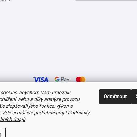
cookies, abychom Vám umožnili
Odmítnout
ohlížení webu a díky analýze provozu
í cookies
e zlepšovali jeho funkce, výkon a
t.
Zde si můžete podrobně projít Podmínky
bních údajů
.
í