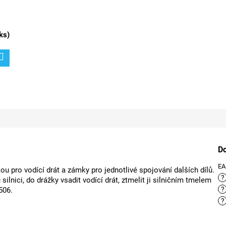
ks
)
D
E
kou pro vodící drát a zámky pro jednotlivé spojování dalších dílů.
?
 silnici, do drážky vsadit vodící drát, ztmelit ji silničním tmelem
?
506.
?