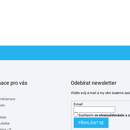
mace pro vás
Odebírat newsletter
Vložte svůj e-mail a my vám budeme zas
 reklamace
E-mail
upu
Souhlasím
se shromažďováním
a z
 doba
PŘIHLÁSIT SE
 platba
ers - IT