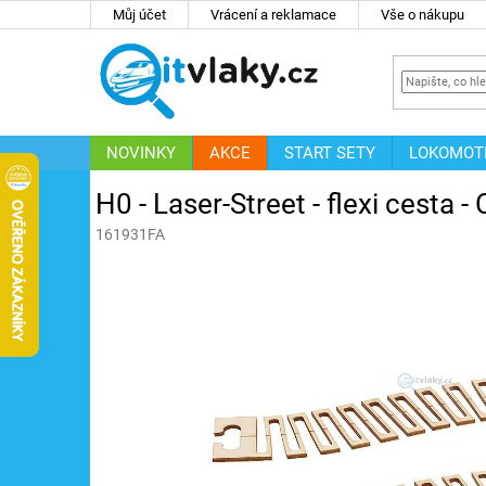
Přejít
Můj účet
Vrácení a reklamace
Vše o nákupu
na
obsah
NOVINKY
AKCE
START SETY
LOKOMOT
IT
ZNAČKY
H0 - Laser-Street - flexi cesta
161931FA