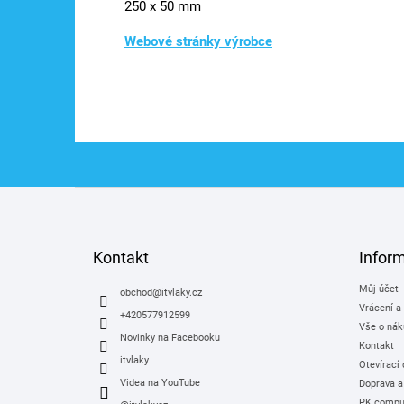
250 x 50 mm
Webové stránky výrobce
Z
á
p
a
Kontakt
Infor
t
Můj účet
í
obchod
@
itvlaky.cz
Vrácení a
+420577912599
Vše o nák
Novinky na Facebooku
Kontakt
itvlaky
Otevírací
Videa na YouTube
Doprava a
PK comput