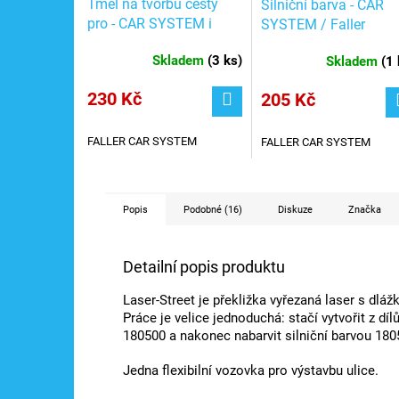
Tmel na tvorbu cesty
Silniční barva - CAR
pro - CAR SYSTEM i
SYSTEM / Faller
krajiny / Faller 180500
180506
Skladem
(
3 ks
)
Skladem
(
1 
230 Kč
205 Kč
FALLER CAR SYSTEM
FALLER CAR SYSTEM
Popis
Podobné (16)
Diskuze
Značka
Detailní popis produktu
Laser-Street je překližka vyřezaná laser s dláž
Práce je velice jednoduchá: stačí vytvořit z dílů
180500 a nakonec nabarvit silniční barvou 180
Jedna flexibilní vozovka pro výstavbu ulice.