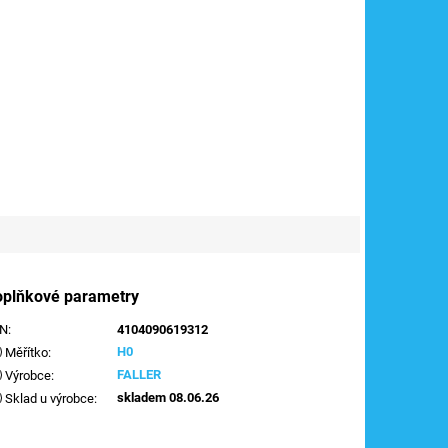
oplňkové parametry
AN
:
4104090619312
H0
Měřítko
:
FALLER
Výrobce
:
skladem 08.06.26
Sklad u výrobce
: