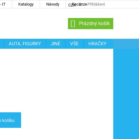
 IT
Katalogy
Návody
Recenze
Přihlášení
CZK
NÁKUPNÍ
Prázdný košík
KOŠÍK
AUTA, FIGURKY
JINÉ
VŠE
HRAČKY
o košíku