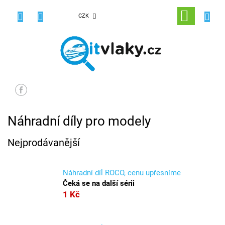
Přejít
na
NÁKUPNÍ
CZK
obsah
KOŠÍK
Náhradní díly pro modely
Nejprodávanější
Náhradní díl ROCO, cenu upřesníme
Čeká se na další sérii
1 Kč