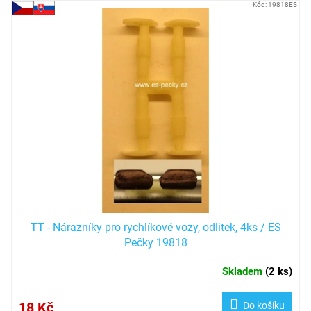
V
Kód:
19818ES
ý
p
i
s
p
r
o
d
u
k
t
ů
TT - Nárazníky pro rychlíkové vozy, odlitek, 4ks / ES
Pečky 19818
Skladem
(
2 ks
)
18 Kč
Do košíku