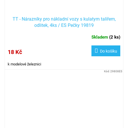
TT - Nárazníky pro nákladní vozy s kulatym talířem,
odlitek, 4ks / ES Pečky 19819
Skladem
(
2 ks
)
18 Kč
Do košíku
k modelové železnici
Kód:
29808ES