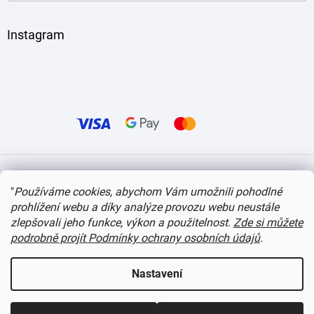
Instagram
Vytvořil Shoptet
"
Používáme cookies, abychom Vám umožnili pohodlné
prohlížení webu a díky analýze provozu webu neustále
Copyright 2026
itvlaky.cz
. Všechna práva vyhrazena.
Upravit nastavení cookies
zlepšovali jeho funkce, výkon a použitelnost.
Zde si můžete
podrobně projít Podmínky ochrany osobních údajů
.
Nastavení