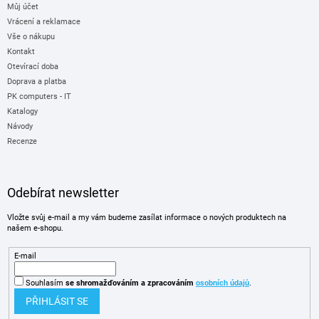
Můj účet
Vrácení a reklamace
Vše o nákupu
Kontakt
Otevírací doba
Doprava a platba
PK computers - IT
Katalogy
Návody
Recenze
Odebírat newsletter
Vložte svůj e-mail a my vám budeme zasílat informace o nových produktech na
našem e-shopu.
E-mail
Souhlasím
se shromažďováním
a zpracováním
osobních údajů
.
PŘIHLÁSIT SE