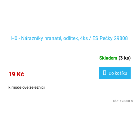
H0 - Nárazníky hranaté, odlitek, 4ks / ES Pečky 29808
Skladem
(
3 ks
)
19 Kč
Do košíku
k modelové železnici
Kód:
19863ES