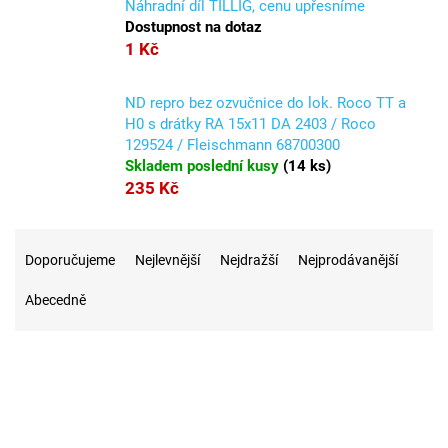
Náhradní díl TILLIG, cenu upřesníme
Dostupnost na dotaz
1 Kč
ND repro bez ozvučnice do lok. Roco TT a
H0 s drátky RA 15x11 DA 2403 / Roco
129524 / Fleischmann 68700300
Skladem poslední kusy
(
14 ks
)
235 Kč
Ř
a
Doporučujeme
Nejlevnější
Nejdražší
Nejprodávanější
z
Abecedně
e
n
í
p
r
5
Na skladě
o
d