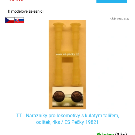
k modelové železnici
Kód:
19821ES
TT - Nárazníky pro lokomotivy s kulatym talířem,
odlitek, 4ks / ES Pečky 19821
Skladem
(
3 ks
)