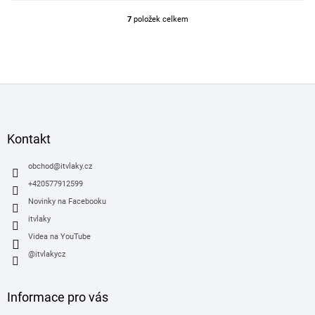
7
položek celkem
O
v
l
á
d
Z
a
á
c
í
p
p
a
Kontakt
r
t
v
í
obchod
@
itvlaky.cz
k
y
+420577912599
v
Novinky na Facebooku
ý
itvlaky
p
i
Videa na YouTube
s
@itvlakycz
u
Informace pro vás