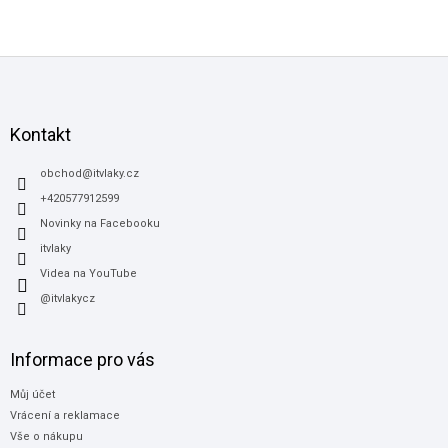
Z
á
p
a
Kontakt
t
í
obchod
@
itvlaky.cz
+420577912599
Novinky na Facebooku
itvlaky
Videa na YouTube
@itvlakycz
Informace pro vás
Můj účet
Vrácení a reklamace
Vše o nákupu