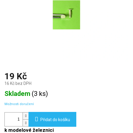
19 Kč
16 Kč bez DPH
Měrná
Skladem
(
3 ks
)
cena:
Možnosti doručení
Přidat do košíku
k modelové železnici