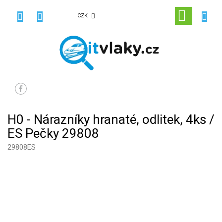
Přejít
na
NÁKUPN
CZK
obsah
KOŠÍK
H0 - Nárazníky hranaté, odlitek, 4ks /
ES Pečky 29808
29808ES