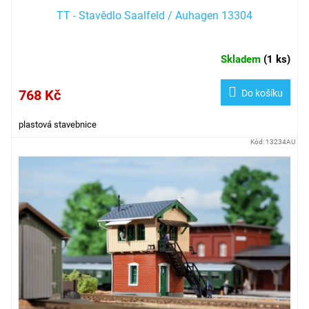
TT - Stavědlo Saalfeld / Auhagen 13304
Skladem
(
1 ks
)
768 Kč
Do košíku
plastová stavebnice
Kód:
13234AU