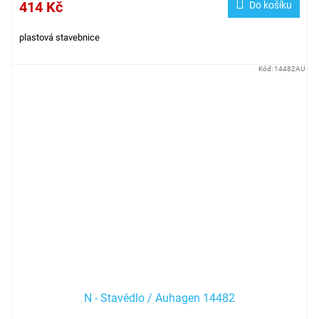
414 Kč
Do košíku
plastová stavebnice
Kód:
14482AU
N - Stavědlo / Auhagen 14482