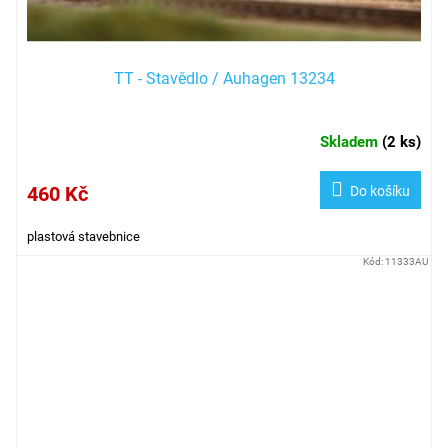
TT - Stavědlo / Auhagen 13234
Skladem
(
2 ks
)
460 Kč
Do košíku
plastová stavebnice
Kód:
11333AU