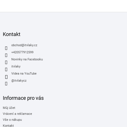
á
d
Z
a
á
c
í
p
p
a
Kontakt
r
t
v
í
obchod
@
itvlaky.cz
k
y
+420577912599
v
Novinky na Facebooku
ý
itvlaky
p
i
Videa na YouTube
s
@itvlakycz
u
Informace pro vás
Můj účet
Vrácení a reklamace
Vše o nákupu
Kontakt