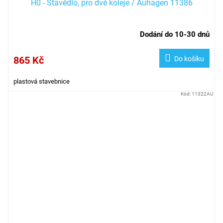
H0 - Stavědlo, pro dvě koleje / Auhagen 11386
Dodání do 10-30 dnů
865 Kč
Do košíku
plastová stavebnice
Kód:
11322AU