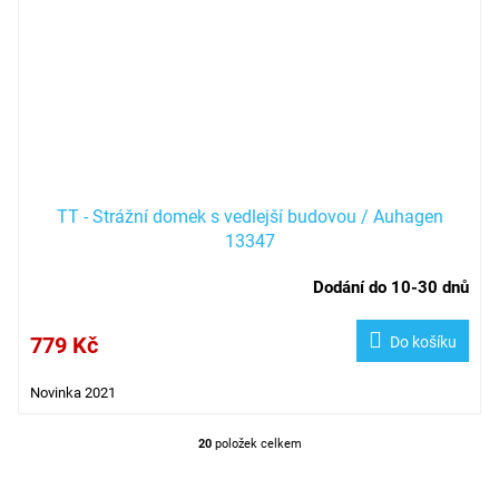
TT - Strážní domek s vedlejší budovou / Auhagen
13347
Dodání do 10-30 dnů
779 Kč
Do košíku
Novinka 2021
20
položek celkem
O
v
l