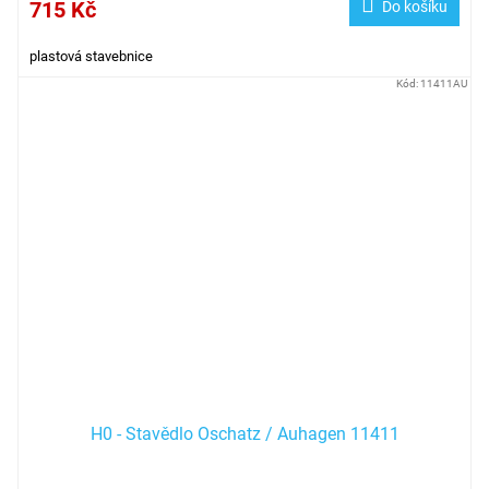
715 Kč
Do košíku
plastová stavebnice
Kód:
11411AU
H0 - Stavědlo Oschatz / Auhagen 11411