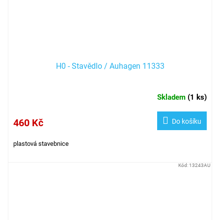
H0 - Stavědlo / Auhagen 11333
Skladem
(
1 ks
)
460 Kč
Do košíku
plastová stavebnice
Kód:
13243AU