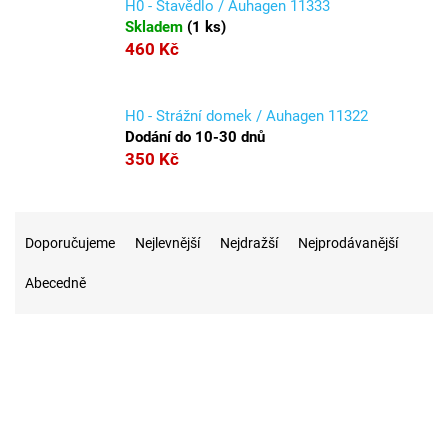
H0 - Stavědlo / Auhagen 11333
Skladem
(
1 ks
)
460 Kč
H0 - Strážní domek / Auhagen 11322
Dodání do 10-30 dnů
350 Kč
Ř
a
Doporučujeme
Nejlevnější
Nejdražší
Nejprodávanější
z
Abecedně
e
n
í
p
r
5
Na skladě
o
d
u