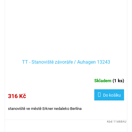
TT - Stanoviště závoráře / Auhagen 13243
Skladem
(
1 ks
)
316 Kč
Do košíku
stanoviště ve městě Erkner nedaleko Berlína
Kód:
11468AU