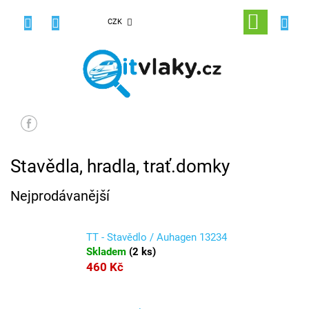
Přejít
na
NÁKUPNÍ
CZK
obsah
KOŠÍK
Stavědla, hradla, trať.domky
Nejprodávanější
TT - Stavědlo / Auhagen 13234
Skladem
(
2 ks
)
460 Kč