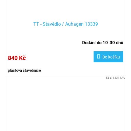
TT - Stavědlo / Auhagen 13339
Dodání do 10-30 dnů
840 Kč
Do košíku
plastová stavebnice
Kód:
13311AU