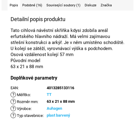
Popis
Podobné (16)
Související soubory (1)
Diskuze
Značka
Detailní popis produktu
Tato cihlová návěstní skříňka kdysi zdobila areál
erfurtského hlavního nádraží. Má velmi zajímavou
střešní konstrukci a arkýř. Je v něm umístěno schodiště.
U kolejí se zátěží, vyrovnávací výška s podchodem.
Osová vzdálenost kolejí 57 mm
Původní model
63 x 21 x 88 mm
Doplňkové parametry
EAN
:
4013285133116
?
TT
Měřítko
:
?
63 x 21 x 88 mm
Rozměr mm
:
?
Auhagen
Výrobce
:
?
plast barvený
Typ stavebnice
: