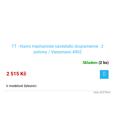
TT - hlavní mechanické návěstidlo dvojramenné - 2
pohony / Viessmann 4902
Skladem
(
2 ks
)
2 515 Kč
k modelové železnici
Kód:
42575AU