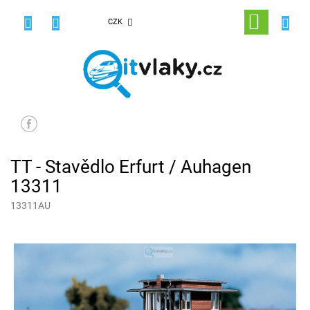
Přejít
na
NÁKUPNÍ
CZK
obsah
KOŠÍK
TT - Stavědlo Erfurt / Auhagen
13311
13311AU