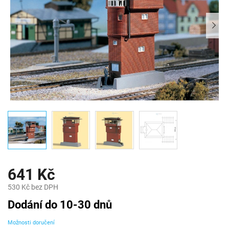
641 Kč
530 Kč bez DPH
Měrná
Dodání do 10-30 dnů
cena:
Možnosti doručení