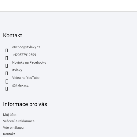
Z
á
p
a
Kontakt
t
í
obchod
@
itvlaky.cz
+420577912599
Novinky na Facebooku
itvlaky
Videa na YouTube
@itvlakycz
Informace pro vás
Můj účet
Vrácení a reklamace
Vše o nákupu
Kontakt