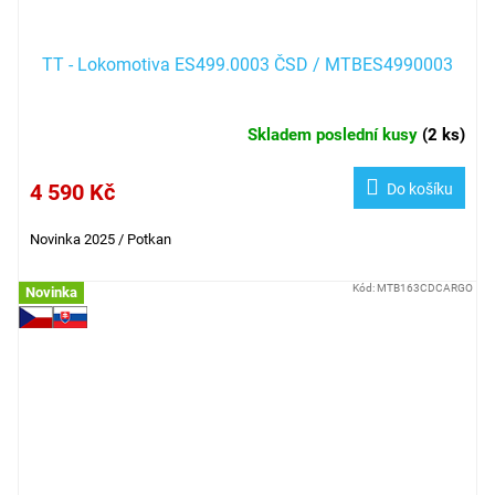
TT - Lokomotiva ES499.0003 ČSD / MTBES4990003
Skladem poslední kusy
(
2 ks
)
4 590 Kč
Do košíku
Novinka 2025 / Potkan
Kód:
MTB163CDCARGO
Novinka