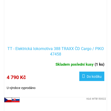
TT - Elektrická lokomotiva 388 TRAXX ČD Cargo / PIKO
47458
Skladem poslední kusy
(
1 ks
)
4 790 Kč
Do košíku
U výrobce vyprodáno
Kód:
MTB150022