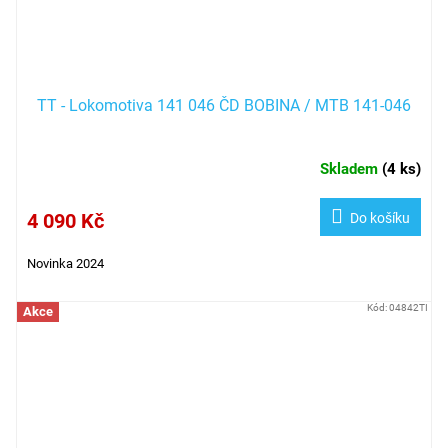
TT - Lokomotiva 141 046 ČD BOBINA / MTB 141-046
Skladem
(
4 ks
)
4 090 Kč
Do košíku
Novinka 2024
Kód:
04842TI
Akce