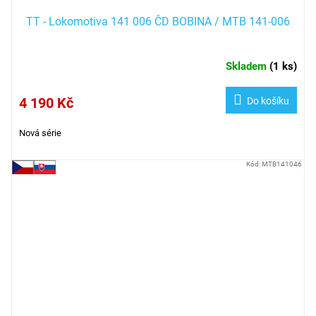
TT - Lokomotiva 141 006 ČD BOBINA / MTB 141-006
Skladem
(
1 ks
)
4 190 Kč
Do košíku
Nová série
Kód:
MTB141046