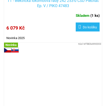
TT - elektrická lokomotiva řady 242 253-0 ČSD Plecháč
Ep. V / PIKO 47483
Skladem
(
1 ks
)
6 079 Kč
Do košíku
Novinka 2025
Kód:
MTBES4990003
Novinka