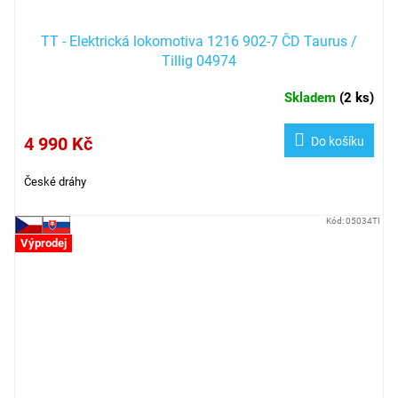
TT - Elektrická lokomotiva 1216 902-7 ČD Taurus /
Tillig 04974
Skladem
(
2 ks
)
4 990 Kč
Do košíku
České dráhy
Kód:
05034TI
Výprodej