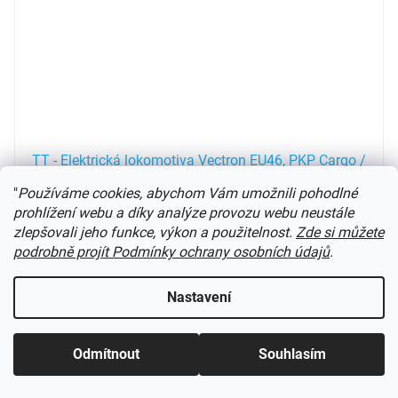
TT - Elektrická lokomotiva Vectron EU46, PKP Cargo /
TILLIG 04842
"
Používáme cookies, abychom Vám umožnili pohodlné
prohlížení webu a díky analýze provozu webu neustále
Skladem
(
1 ks
)
zlepšovali jeho funkce, výkon a použitelnost.
Zde si můžete
podrobně projít Podmínky ochrany osobních údajů
.
5 190 Kč
Do košíku
Nastavení
Novinka 2024
Kód:
502335TI
Novinka
Odmítnout
Souhlasím
Výprodej