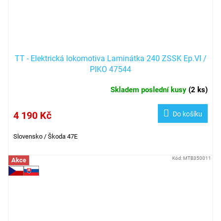
TT - Elektrická lokomotiva Laminátka 240 ZSSK Ep.VI /
PIKO 47544
Skladem poslední kusy
(
2 ks
)
4 190 Kč
Do košíku
Slovensko / Škoda 47E
Kód:
MTB350011
Akce