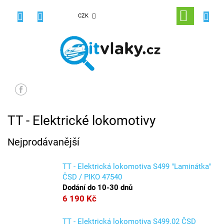
Přejít
na
NÁKUPNÍ
CZK
obsah
KOŠÍK
TT - Elektrické lokomotivy
Nejprodávanější
TT - Elektrická lokomotiva S499 "Laminátka"
ČSD / PIKO 47540
Dodání do 10-30 dnů
6 190 Kč
TT - Elektrická lokomotiva S499.02 ČSD