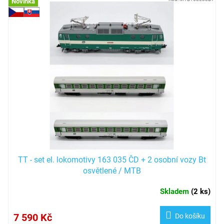
V
Novinka
ý
p
i
s
p
r
o
d
u
k
t
ů
TT - set el. lokomotivy 163 035 ČD + 2 osobní vozy Bt
osvětlené / MTB
Skladem
(
2 ks
)
7 590 Kč
Do košíku