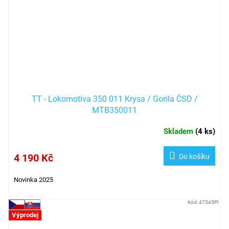
TT - Lokomotiva 350 011 Krysa / Gorila ČSD /
MTB350011
Skladem
(
4 ks
)
4 190 Kč
Do košíku
Novinka 2025
Kód:
47545PI
Výprodej