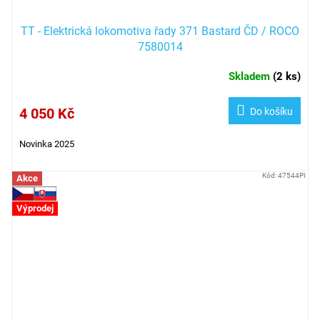
TT - Elektrická lokomotiva řady 371 Bastard ČD / ROCO
7580014
Skladem
(
2 ks
)
4 050 Kč
Do košíku
Novinka 2025
Kód:
47544PI
Akce
Výprodej