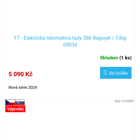
TT - Elektrická lokomotiva řady 386 Regiojet / Tillig
05034
Skladem
(
1 ks
)
5 090 Kč
Do košíku
Nová série 2024
Kód:
47458PI
Výprodej