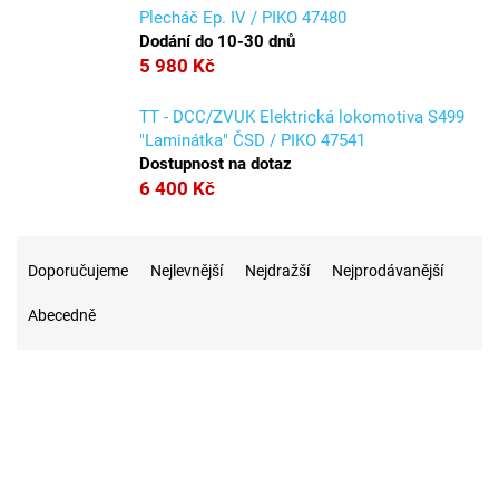
Plecháč Ep. IV / PIKO 47480
Dodání do 10-30 dnů
5 980 Kč
TT - DCC/ZVUK Elektrická lokomotiva S499
"Laminátka" ČSD / PIKO 47541
Dostupnost na dotaz
6 400 Kč
Ř
a
Doporučujeme
Nejlevnější
Nejdražší
Nejprodávanější
z
Abecedně
e
n
í
p
r
30
Na skladě
o
d
u
9
Akce