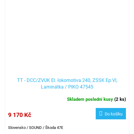
TT - DCC/ZVUK El. lokomotiva 240, ZSSK Ep.VI,
Laminátka / PIKO 47545
Skladem poslední kusy
(
2 ks
)
9 170 Kč
Do košíku
Slovensko / SOUND / Škoda 47E