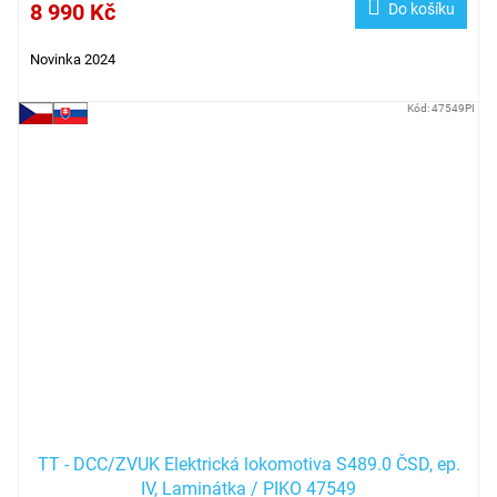
8 990 Kč
Do košíku
Novinka 2024
Kód:
47549PI
TT - DCC/ZVUK Elektrická lokomotiva S489.0 ČSD, ep.
IV, Laminátka / PIKO 47549