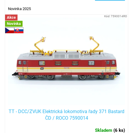
Novinka 2025
Kód:
7590014RO
Akce
Novinka
TT - DCC/ZVUK Elektrická lokomotiva řady 371 Bastard
ČD / ROCO 7590014
Skladem
(
6 ks
)